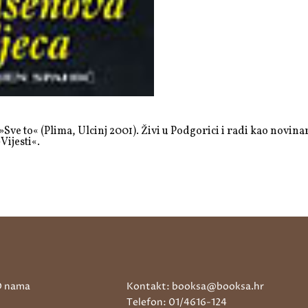
 »Sve to« (Plima, Ulcinj 2001). Živi u Podgorici i radi kao novina
ijesti«.
 nama
Kontakt: booksa@booksa.hr
Telefon: 01/4616-124