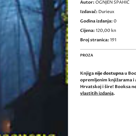
Autor:
OGNJEN SPAHIĆ
Izdavač:
Durieux
Godina izdanja:
0
Cijena:
120,00 kn
Broj stranica:
191
PROZA
Knjiga
nije dostupna
u Book
opremljenim knjižarama i 
Hrvatskoj i šire! Booksa ne
vlastitih izdanja
.