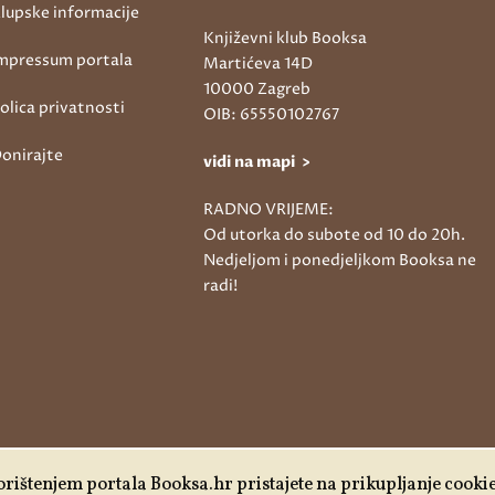
lupske informacije
Književni klub Booksa
mpressum portala
Martićeva 14D
10000 Zagreb
olica privatnosti
OIB: 65550102767
onirajte
vidi na mapi >
RADNO VRIJEME:
Od utorka do subote od 10 do 20h.
Nedjeljom i ponedjeljkom Booksa ne
radi!
rištenjem portala Booksa.hr pristajete na prikupljanje cooki