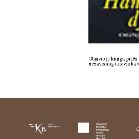
Objavio je knjigu priča
nezavisnog dnevnika »V
O