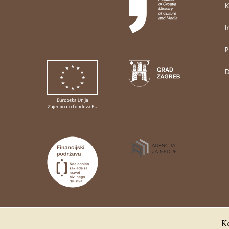
K
I
P
D
Udruga Kulturtreger je korisnik institucionalne
Ko