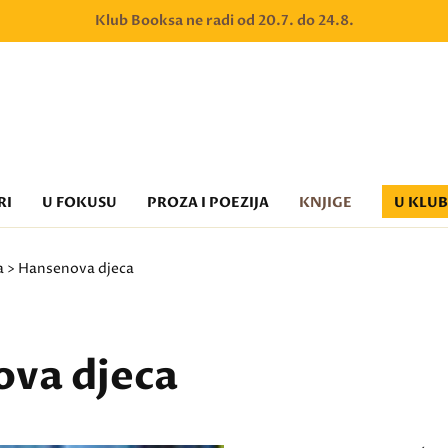
Klub Booksa ne radi od 20.7. do 24.8.
RI
U FOKUSU
PROZA I POEZIJA
KNJIGE
U KLU
a
> Hansenova djeca
va djeca