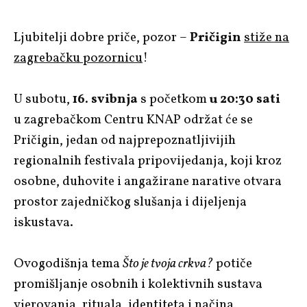
Ljubitelji dobre priče, pozor –
Pričigin
stiže na
zagrebačku pozornicu
!
U subotu,
16. svibnja
s početkom
u 20:30 sati
u zagrebačkom Centru KNAP održat će se
Pričigin, jedan od najprepoznatljivijih
regionalnih festivala pripovijedanja, koji kroz
osobne, duhovite i angažirane narative otvara
prostor zajedničkog slušanja i dijeljenja
iskustava.
Ovogodišnja tema
Što je tvoja crkva?
potiče
promišljanje osobnih i kolektivnih sustava
vjerovanja, rituala, identiteta i načina