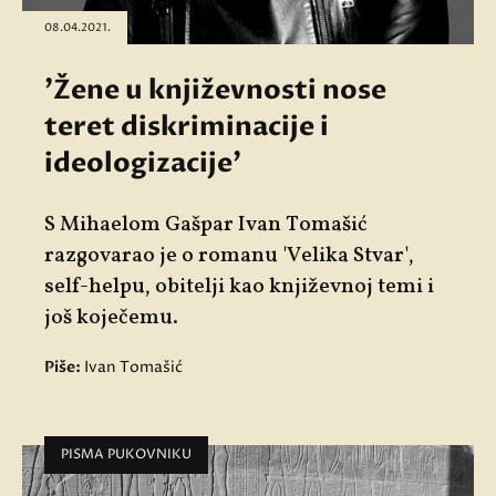
08.04.2021.
'Žene u književnosti nose
teret diskriminacije i
ideologizacije'
S Mihaelom Gašpar Ivan Tomašić
razgovarao je o romanu 'Velika Stvar',
self-helpu, obitelji kao književnoj temi i
još koječemu.
Piše:
Ivan Tomašić
PISMA PUKOVNIKU