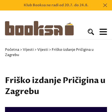
Klub Booksa ne radi od 20.7. do 24.8.
Početna
>
Vijesti
>
Vijesti
> Friško izdanje Pričigina u
Zagrebu
Friško izdanje Pričigina u
Zagrebu