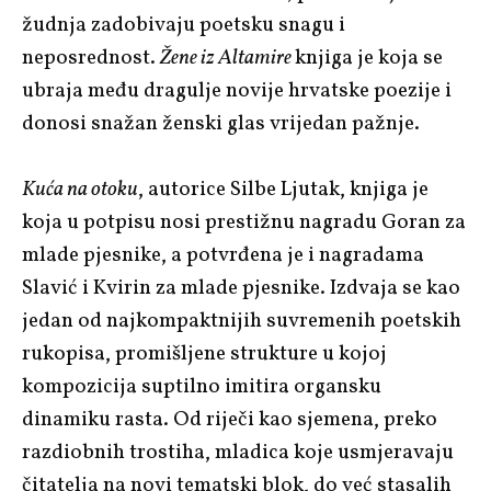
žudnja zadobivaju poetsku snagu i
neposrednost.
Žene iz Altamire
knjiga je koja se
ubraja među dragulje novije hrvatske poezije i
donosi snažan ženski glas vrijedan pažnje.
Kuća na otoku
, autorice Silbe Ljutak, knjiga je
koja u potpisu nosi prestižnu nagradu Goran za
mlade pjesnike, a potvrđena je i nagradama
Slavić i Kvirin za mlade pjesnike. Izdvaja se kao
jedan od najkompaktnijih suvremenih poetskih
rukopisa, promišljene strukture u kojoj
kompozicija suptilno imitira organsku
dinamiku rasta. Od riječi kao sjemena, preko
razdiobnih trostiha, mladica koje usmjeravaju
čitatelja na novi tematski blok, do već stasalih