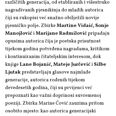
različitih generacija, od etabliranih i višestruko
nagrađivanih pjesnikinja do mlađih autorica
čiji su rukopisi već snažno obilježili novije
pjesničko polje. Zbirke
Martine Vidaić, Sonje
Manojlović
i
Marijane Radmilović
pripadaju
opusima autorica čija je poetska prisutnost
tijekom godina potvrđena nagradama, kritikom
i kontinuiranim čitateljskim interesom, dok
knjige
Lane Bojanić, Mateje Jurčević
i
Silbe
Ljutak
predstavljaju glasove najmlađe
generacije, autorica rođenih tijekom
devedesetih godina, čiji su prvijenci već
prepoznati kao važni doprinosi suvremenoj
poeziji. Zbirka Marine Čović zauzima pritom
osobito mjesto: kao autorica generacijski