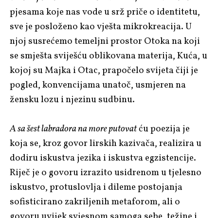
pjesama koje nas vode u srž priče o identitetu,
sve je posloženo kao vješta mikrokreacija. U
njoj susrećemo temeljni prostor Otoka na koji
se smješta sviješću oblikovana materija, Kuća, u
kojoj su Majka i Otac, prapočelo svijeta čiji je
pogled, konvencijama unatoč, usmjeren na
žensku lozu i njezinu sudbinu.
A sa šest labradora na more putovat
ću poezija je
koja se, kroz govor lirskih kazivača, realizira u
dodiru iskustva jezika i iskustva egzistencije.
Riječ je o govoru izrazito usidrenom u tjelesno
iskustvo, protuslovlja i dileme postojanja
sofisticirano zakriljenih metaforom, ali o
govoru uvijek svjesnom samoga sebe, težine i