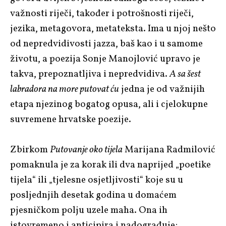
važnosti riječi, također i potrošnosti riječi,
jezika, metagovora, metateksta. Ima u njoj nešto
od nepredvidivosti jazza, baš kao i u samome
životu, a poezija Sonje Manojlović upravo je
takva, prepoznatljiva i nepredvidiva.
A sa šest
labradora na more putovat ću
jedna je od važnijih
etapa njezinog bogatog opusa, ali i cjelokupne
suvremene hrvatske poezije.
Zbirkom
Putovanje oko tijela
Marijana Radmilović
pomaknula je za korak ili dva naprijed „poetike
tijela“ ili „tjelesne osjetljivosti“ koje su u
posljednjih desetak godina u domaćem
pjesničkom polju uzele maha. Ona ih
istovremeno i anticipira i nadograđuje;