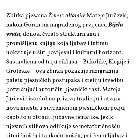
Zbirka pjesama
Žene iz Altamire
Mateje Jurčević,
nakon Goranom nagrađenog prvijenca
Bijela
vrata
, donosi čvrsto strukturiranu i
promišljenu knjigu koja ljubav i intimu
uokviruje u širi povijesni i kulturni horizont.
Sastavljena od triju ciklusa – Bukolike, Elegije i
Groteske – ova zbirka pokazuje razigraniju
paletu pjesničkih postupaka i zreliju izvedbu,
potvrđujući autoričin pjesnički rast. Mateja
Jurčević istodobno priziva tradiciju i otvara
nova mjesta u suvremenom pjesničkom polju,
osobito u obradi ljubavne tematike. Jezik
njezinih stihova odlikuje se metaforičnošću,
ritmičnošću i tankoćutnošću, pri čemu ljubav i