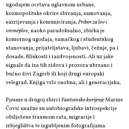
ugođajem ocrtava uglavnom urbane,
kozmopolitske okvire zbivanja, samovanja,
sazrijevanja i komuniciranja.
Pribor za lov i
vremeplov
, naoko paradoksalno, zbirka je
komornog ugođaja, samačkog i studentskog
stanovanja, prijateljstava, ljubavi, čežnje, pa i
dosade. Bliskosti i razdvojenosti. Ali uz jake
signale da iza tih zidova i prozora ubrzano i
bučno živi Zagreb ili koji drugi europski
velegrad. Knjiga vrlo osobna, ali i generacijska.
Pjesme u drugoj zbirci
Fantomsko korijenje
Marine
Čović snažne su autobiografske introspekcije
obilježene traumom rata, migracije i
izbjeglištva te izgubljenim fotografijama