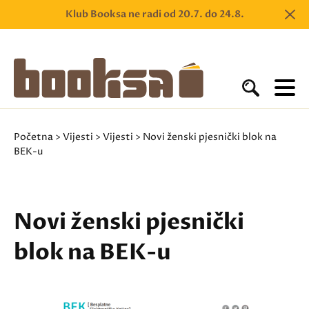
Klub Booksa ne radi od 20.7. do 24.8.
Početna
>
Vijesti
>
Vijesti
> Novi ženski pjesnički blok na
BEK-u
Novi ženski pjesnički
blok na BEK-u