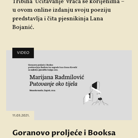
Tribina 'Učitavanje'
vraća se korijenima –
u ovom online izdanju svoju poeziju
predstavlja i čita pjesnikinja
Lana
Bojanić.
VIDEO
11.03.2021.
Goranovo proljeće i Booksa