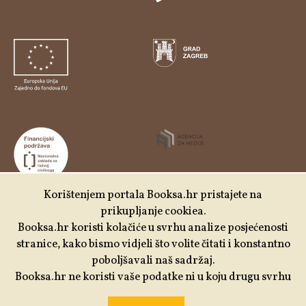
Korištenjem portala Booksa.hr pristajete na
prikupljanje cookiea.
Udruga Kulturtreger je korisnik institucionalne podrške
Booksa.hr koristi kolačiće u svrhu analize posjećenosti
Nacionalne zaklade za razvoj civilnoga društva za
stranice, kako bismo vidjeli što volite čitati i konstantno
stabilizaciju i/ili razvoj udruge u području demokratizacije i
poboljšavali naš sadržaj.
društvenog razvoja.
Booksa.hr ne koristi vaše podatke ni u koju drugu svrhu