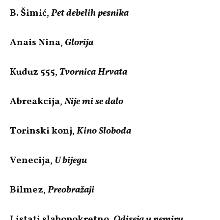
B. Šimić
,
Pet debelih pesnika
Anais Nina
,
Glorija
Kuduz 555
,
Tvornica Hrvata
Abreakcija
,
Nije mi se dalo
Torinski konj
,
Kino Sloboda
Venecija
,
U bijegu
Bilmez
,
Preobražaji
Listati slabopokretno
,
Odiseja u nemiru