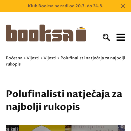
Klub Booksa ne radi od 20.7. do 24.8.
Početna
>
Vijesti
>
Vijesti
> Polufinalisti natječaja za najbolji
rukopis
Polufinalisti natječaja za
najbolji rukopis