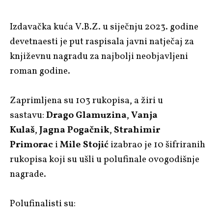
Izdavačka kuća V.B.Z. u siječnju 2023. godine
devetnaesti je put raspisala javni natječaj za
književnu nagradu za najbolji neobjavljeni
roman godine.
Zaprimljena su 103 rukopisa, a žiri u
sastavu:
Drago Glamuzina
,
Vanja
Kulaš
,
Jagna Pogačnik
,
Strahimir
Primorac
i
Mile Stojić
izabrao je 10 šifriranih
rukopisa koji su ušli u polufinale ovogodišnje
nagrade.
Polufinalisti su: