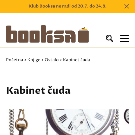
Klub Booksa ne radi od 20.7. do 24.8.
Početna
>
Knjige
>
Ostalo
> Kabinet čuda
Kabinet čuda