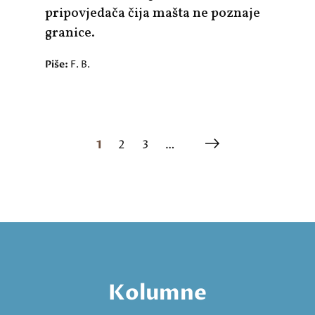
pripovjedača čija mašta ne poznaje
granice.
Piše:
F. B.
1
2
3
…
Kolumne