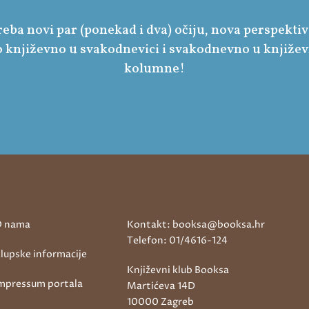
ba novi par (ponekad i dva) očiju, nova perspekti
 književno u svakodnevici i svakodnevno u književ
kolumne!
 nama
Kontakt: booksa@booksa.hr
Telefon: 01/4616-124
lupske informacije
Književni klub Booksa
mpressum portala
Martićeva 14D
10000 Zagreb