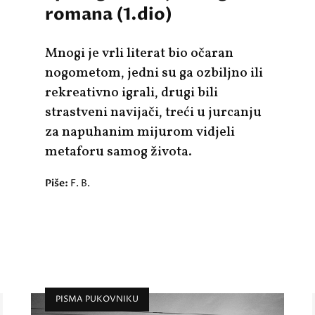
romana (1.dio)
Mnogi je vrli literat bio očaran
nogometom, jedni su ga ozbiljno ili
rekreativno igrali, drugi bili
strastveni navijači, treći u jurcanju
za napuhanim mijurom vidjeli
metaforu samog života.
Piše:
F. B.
PISMA PUKOVNIKU