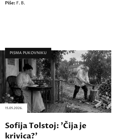
Piše:
F. B.
PISMA PUKOVNIKU
15.05.2026.
Sofija Tolstoj: 'Čija je
krivica?'