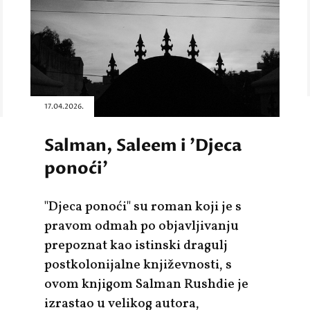
17.04.2026.
Salman, Saleem i 'Djeca
ponoći'
"Djeca ponoći" su roman koji je s
pravom odmah po objavljivanju
prepoznat kao istinski dragulj
postkolonijalne književnosti, s
ovom knjigom Salman Rushdie je
izrastao u velikog autora,