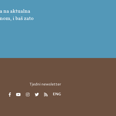
va na aktualna
nom, i baš zato
Tjedni newsletter
ENG