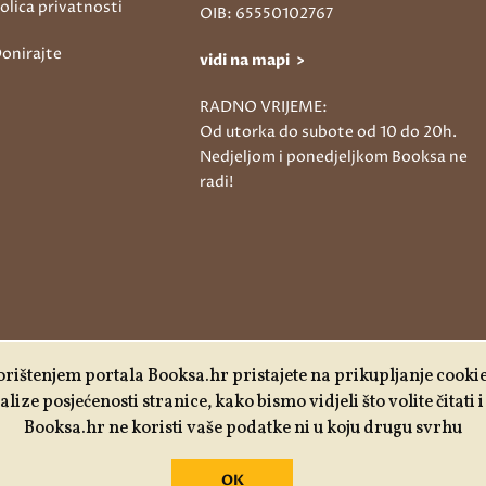
olica privatnosti
OIB: 65550102767
onirajte
vidi na mapi >
RADNO VRIJEME:
Od utorka do subote od 10 do 20h.
Nedjeljom i ponedjeljkom Booksa ne
radi!
rištenjem portala Booksa.hr pristajete na prikupljanje cooki
lize posjećenosti stranice, kako bismo vidjeli što volite čitati
Booksa.hr ne koristi vaše podatke ni u koju drugu svrhu
OK