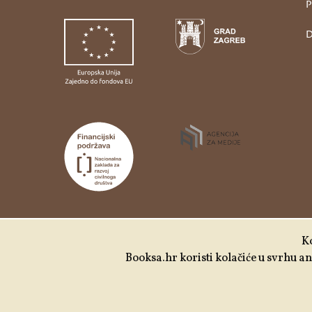
P
D
Udruga Kulturtreger je korisnik institucionalne
Ko
podrške Nacionalne zaklade za razvoj civilnoga
Booksa.hr koristi kolačiće u svrhu ana
društva za stabilizaciju i/ili razvoj udruge u
području demokratizacije i društvenog razvoja.