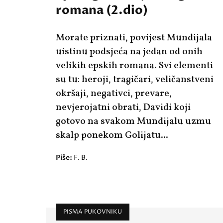
romana (2.dio)
Morate priznati, povijest Mundijala
uistinu podsjeća na jedan od onih
velikih epskih romana. Svi elementi
su tu: heroji, tragičari, veličanstveni
okršaji, negativci, prevare,
nevjerojatni obrati, Davidi koji
gotovo na svakom Mundijalu uzmu
skalp ponekom Golijatu...
Piše:
F. B.
PISMA PUKOVNIKU