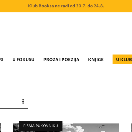
Klub Booksa ne radi od 20.7. do 24.8.
RI
U FOKUSU
PROZA I POEZIJA
KNJIGE
U KLU
PISMA PUKOVNIKU