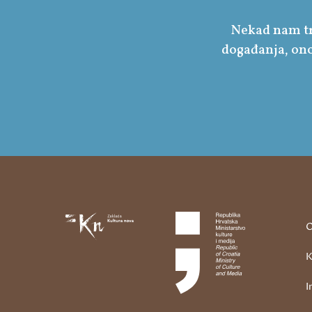
Nekad nam tre
događanja, ono
O
K
I