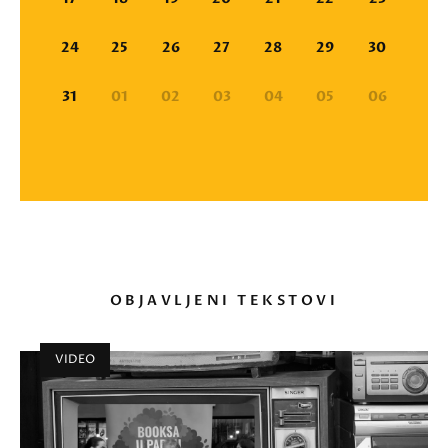
24
25
26
27
28
29
30
31
01
02
03
04
05
06
OBJAVLJENI TEKSTOVI
VIDEO