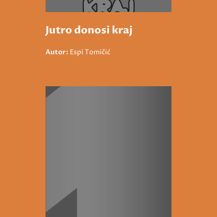
Jutro donosi kraj
Autor:
Espi Tomičić