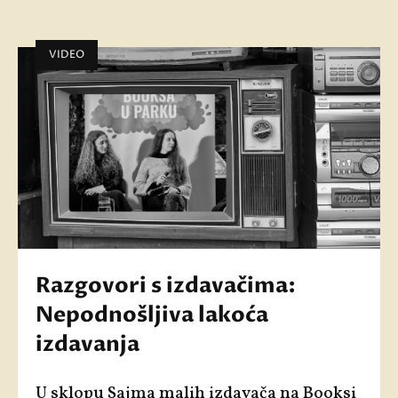
VIDEO
Razgovori s izdavačima:
Nepodnošljiva lakoća
izdavanja
U sklopu
Sajma malih izdavača
na
Booksi