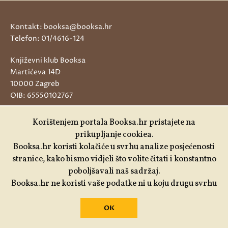
Kontakt: booksa@booksa.hr
Telefon: 01/4616-124
Književni klub Booksa
Martićeva 14D
10000 Zagreb
OIB: 65550102767
vidi na mapi >
Korištenjem portala Booksa.hr pristajete na
prikupljanje cookiea.
RADNO VRIJEME:
Booksa.hr koristi kolačiće u svrhu analize posjećenosti
Od utorka do subote od 10 do 20h. Nedjeljom i
stranice, kako bismo vidjeli što volite čitati i konstantno
ponedjeljkom Booksa ne radi!
poboljšavali naš sadržaj.
Booksa.hr ne koristi vaše podatke ni u koju drugu svrhu
Tjedni newsletter
OK
ENG