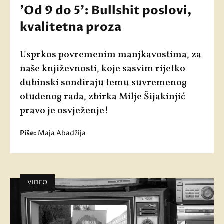
'Od 9 do 5': Bullshit poslovi,
kvalitetna proza
Usprkos povremenim manjkavostima, za
naše književnosti, koje sasvim rijetko
dubinski sondiraju temu suvremenog
otuđenog rada, zbirka Milje Šijakinjić
pravo je osvježenje!
Piše:
Maja Abadžija
VIDEO