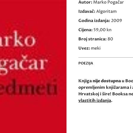
Autor:
Marko Pogačar
Izdavač:
Algoritam
Godina izdanja:
2009
Cijena:
59,00 kn
Broj stranica:
80
Uvez:
meki
POEZIJA
Knjiga
nije dostupna
u Book
opremljenim knjižarama i 
Hrvatskoj i šire! Booksa ne
vlastitih izdanja
.