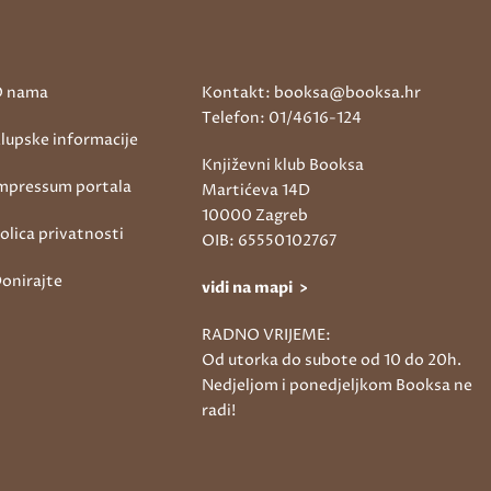
 nama
Kontakt: booksa@booksa.hr
Telefon: 01/4616-124
lupske informacije
Književni klub Booksa
mpressum portala
Martićeva 14D
10000 Zagreb
olica privatnosti
OIB: 65550102767
onirajte
vidi na mapi >
RADNO VRIJEME:
Od utorka do subote od 10 do 20h.
Nedjeljom i ponedjeljkom Booksa ne
radi!