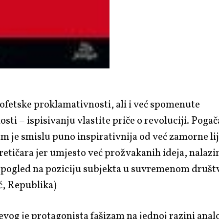
rofetske proklamativnosti, ali i već spomenute
sti – ispisivanju vlastite priče o revoluciji.
Pogač
om je smislu puno inspirativnija od već zamorne lij
oretičara jer umjesto već prožvakanih ideja, nalaz
 pogled na poziciju subjekta u suvremenom društ
ć,
Republika
)
vog je protagonista fašizam na jednoj razini analo