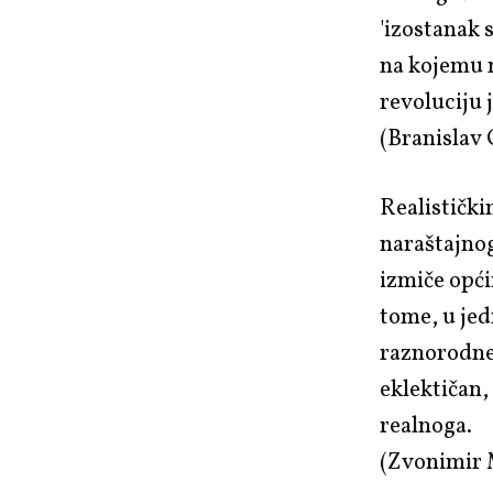
'izostanak 
na kojemu m
revoluciju 
(Branislav
Realističk
naraštajnog
izmiče opć
tome, u jed
raznorodne 
eklektičan,
realnoga.
(Zvonimir 