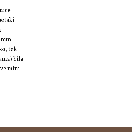
nice
oetski
m
tenim
ko, tek
ama) bila
ove mini-