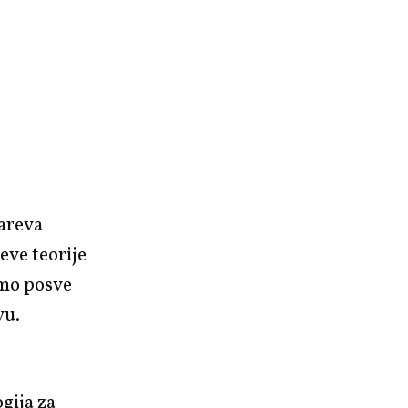
areva
eve teorije
imo posve
vu.
gija za