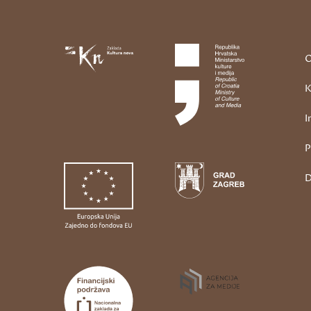
O
K
I
P
D