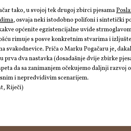
ačar
tako, u svojoj tek drugoj zbirci pjesama
Posla
udima
, osvaja neki istodobno polifoni i sintetički p
i kakve općenite egzistencijalne uvide strmoglavo
ošću rimuje s posve konkretnim stvarima i izljuš
ma svakodnevice. Priča o
Marku Pogačaru
je, daka
 su prva dva nastavka (dosadašnje dvije zbirke pjes
apeta da sa zanimanjem očekujemo daljnji razvoj 
vrsnim i nepredvidivim scenarijem.
at,
Riječi
)