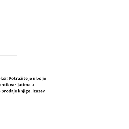
si! Potražite je u bolje
antikvarijatima u
 prodaje knjige, izuzev