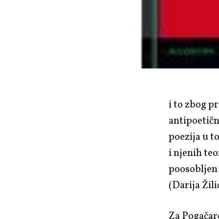
i to zbog p
antipoetično
poezija u t
i njenih te
poosobljen
(Darija Žili
Za Pogačare