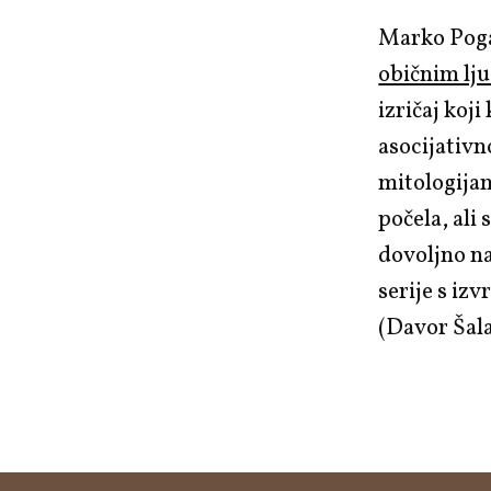
Marko Pog
običnim lj
izričaj koj
asocijativn
mitologija
počela, ali
dovoljno n
serije s iz
(Davor Šal