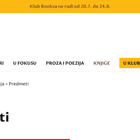
Klub Booksa ne radi od 20.7. do 24.8.
RI
U FOKUSU
PROZA I POEZIJA
KNJIGE
U KLU
ija
> Predmeti
ti