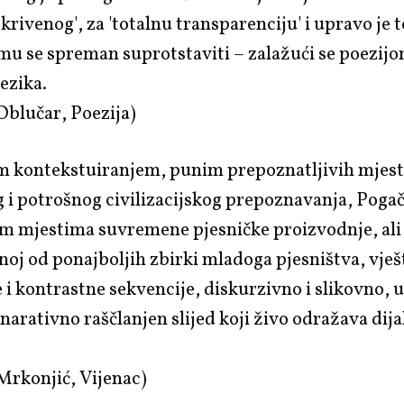
skrivenog', za 'totalnu transparenciju' i upravo je 
u se spreman suprotstaviti – zalažući se poezijo
jezika.
 Oblučar,
Poezija
)
im kontekstuiranjem, punim prepoznatljivih mjes
 i potrošnog civilizacijskog prepoznavanja,
Pogač
im mjestima suvremene pjesničke proizvodnje, ali
noj od ponajboljih zbirki mladoga pjesništva, vješ
i kontrastne sekvencije, diskurzivno i slikovno, 
 narativno raščlanjen slijed koji živo odražava dij
Mrkonjić,
Vijenac
)