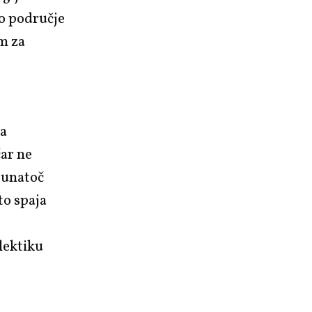
to područje
m za
ta
ar
ne
 unatoč
to spaja
u
alektiku