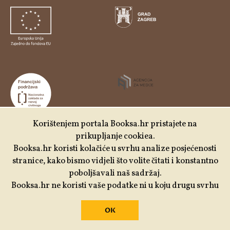
Korištenjem portala Booksa.hr pristajete na
prikupljanje cookiea.
Udruga Kulturtreger je korisnik institucionalne podrške
Booksa.hr koristi kolačiće u svrhu analize posjećenosti
Nacionalne zaklade za razvoj civilnoga društva za
stranice, kako bismo vidjeli što volite čitati i konstantno
stabilizaciju i/ili razvoj udruge u području demokratizacije i
poboljšavali naš sadržaj.
društvenog razvoja.
Booksa.hr ne koristi vaše podatke ni u koju drugu svrhu
OK
Izrada:
Slobodna domena