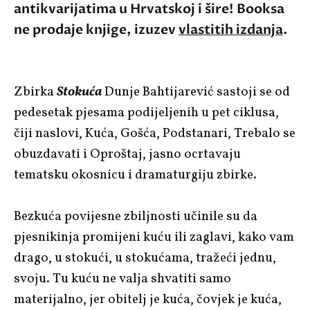
antikvarijatima u Hrvatskoj i šire! Booksa
ne prodaje knjige, izuzev
vlastitih izdanja
.
Zbirka
Stokuća
Dunje Bahtijarević sastoji se od
pedesetak pjesama podijeljenih u pet ciklusa,
čiji naslovi, Kuća, Gošća, Podstanari, Trebalo se
obuzdavati i Oproštaj, jasno ocrtavaju
tematsku okosnicu i dramaturgiju zbirke.
Bezkuća povijesne zbiljnosti učinile su da
pjesnikinja promijeni kuću ili zaglavi, kako vam
drago, u stokući, u stokućama, tražeći jednu,
svoju. Tu kuću ne valja shvatiti samo
materijalno, jer obitelj je kuća, čovjek je kuća,