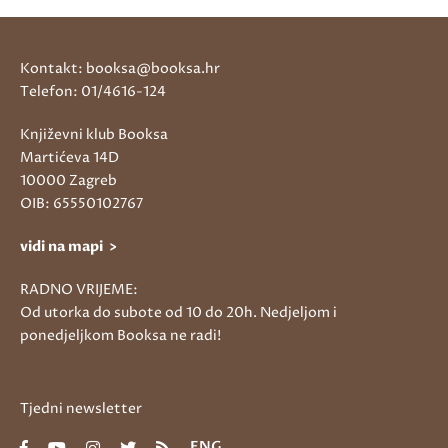
Kontakt: booksa@booksa.hr
Telefon: 01/4616-124
Književni klub Booksa
Martićeva 14D
10000 Zagreb
OIB: 65550102767
vidi na mapi >
RADNO VRIJEME:
Od utorka do subote od 10 do 20h. Nedjeljom i
ponedjeljkom Booksa ne radi!
Tjedni newsletter
ENG