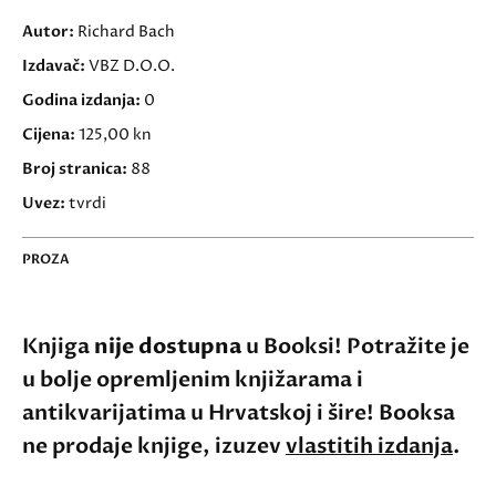
Autor:
Richard Bach
Izdavač:
VBZ D.O.O.
Godina izdanja:
0
Cijena:
125,00 kn
Broj stranica:
88
Uvez:
tvrdi
PROZA
Knjiga
nije dostupna
u Booksi! Potražite je
u bolje opremljenim knjižarama i
antikvarijatima u Hrvatskoj i šire! Booksa
ne prodaje knjige, izuzev
vlastitih izdanja
.