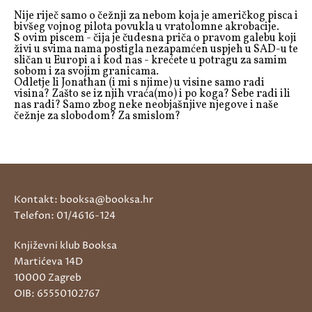
Nije riječ samo o čežnji za nebom koja je američkog pisca i
bivšeg vojnog pilota povukla u vratolomne akrobacije.
S ovim piscem - čija je čudesna priča o pravom galebu koji
živi u svima nama postigla nezapamćen uspjeh u SAD-u te
sličan u Europi a i kod nas - krećete u potragu za samim
sobom i za svojim granicama.
Odletje li Jonathan (i mi s njime) u visine samo radi
visina? Zašto se iz njih vraća(mo) i po koga? Sebe radi ili
nas radi? Samo zbog neke neobjašnjive njegove i naše
čežnje za slobodom? Za smislom?
Kontakt: booksa@booksa.hr
Telefon: 01/4616-124
Književni klub Booksa
Martićeva 14D
10000 Zagreb
OIB: 65550102767