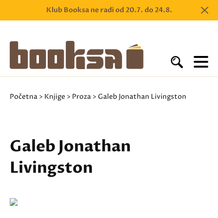
Klub Booksa ne radi od 20.7. do 24.8.
Početna
>
Knjige
>
Proza
> Galeb Jonathan Livingston
Galeb Jonathan
Livingston