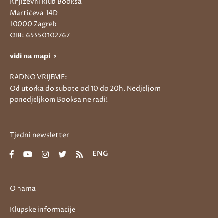
Književni klub Booksa
Martićeva 14D
10000 Zagreb
OIB: 65550102767
vidi na mapi >
RADNO VRIJEME:
Od utorka do subote od 10 do 20h. Nedjeljom i
ponedjeljkom Booksa ne radi!
Tjedni newsletter
ENG
O nama
Klupske informacije