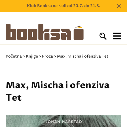
Klub Booksa ne radi od 20.7. do 24.8.
Početna
>
Knjige
>
Proza
> Max, Mischa i ofenziva Tet
Max, Mischa i ofenziva
Tet