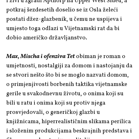
i živi u zgradi Apthorp na Upper West Sideu, a
potkraj šezdesetih doselio se iz Osla želeći
postati džez-glazbenik, u čemu ne uspijeva i
umjesto toga odlazi u Vijetnamski rat da bi
dobio američko državljanstvo.
Max, Mischa i ofenziva Tet
obiman je roman o
umjetnosti, nostalgiji za domom i nastojanju da
se stvori nešto što bi se moglo nazvati domom,
o primjenjivosti borbenih taktika vijetnamske
gerile u svakodnevnu životu, o onima koji su
bili u ratu i onima koji su protiv njega
prosvjedovali, o generičkoj glazbi u
knjižnicama, hiperrealističnim slikama perilica
i složenim produkcijama beskrajnih predstava i