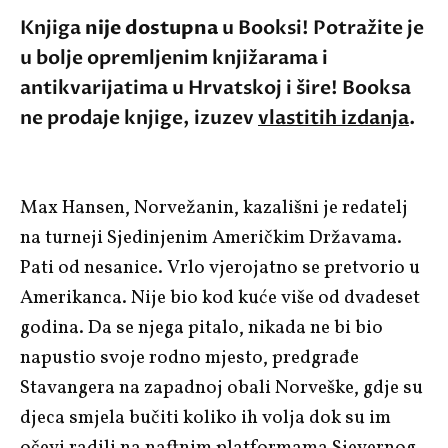
Knjiga
nije dostupna
u Booksi! Potražite je
u bolje opremljenim knjižarama i
antikvarijatima u Hrvatskoj i šire! Booksa
ne prodaje knjige, izuzev
vlastitih izdanja
.
Max Hansen, Norvežanin, kazališni je redatelj
na turneji Sjedinjenim Američkim Državama.
Pati od nesanice. Vrlo vjerojatno se pretvorio u
Amerikanca. Nije bio kod kuće više od dvadeset
godina. Da se njega pitalo, nikada ne bi bio
napustio svoje rodno mjesto, predgrađe
Stavangera na zapadnoj obali Norveške, gdje su
djeca smjela bučiti koliko ih volja dok su im
očevi radili na naftnim platformama Sjevernog