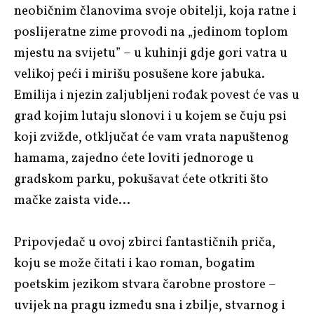
neobičnim članovima svoje obitelji, koja ratne i
poslijeratne zime provodi na „jedinom toplom
mjestu na svijetu” – u kuhinji gdje gori vatra u
velikoj peći i mirišu posušene kore jabuka.
Emilija i njezin zaljubljeni rođak povest će vas u
grad kojim lutaju slonovi i u kojem se čuju psi
koji zvižde, otključat će vam vrata napuštenog
hamama, zajedno ćete loviti jednoroge u
gradskom parku, pokušavat ćete otkriti što
mačke zaista vide…
Pripovjedač u ovoj zbirci fantastičnih priča,
koju se može čitati i kao roman, bogatim
poetskim jezikom stvara čarobne prostore –
uvijek na pragu između sna i zbilje, stvarnog i