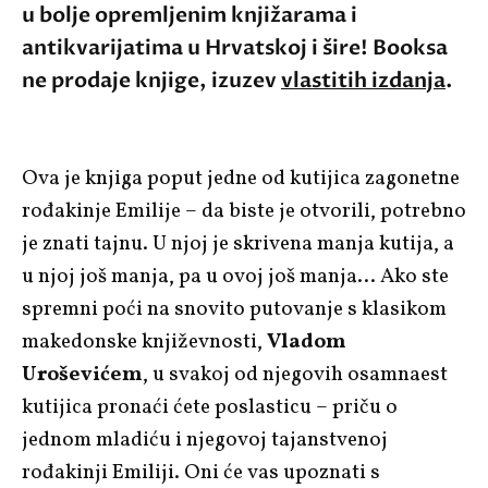
u bolje opremljenim knjižarama i
antikvarijatima u Hrvatskoj i šire! Booksa
ne prodaje knjige, izuzev
vlastitih izdanja
.
Ova je knjiga poput jedne od kutijica zagonetne
rođakinje Emilije – da biste je otvorili, potrebno
je znati tajnu. U njoj je skrivena manja kutija, a
u njoj još manja, pa u ovoj još manja… Ako ste
spremni poći na snovito putovanje s klasikom
makedonske književnosti,
Vladom
Uroševićem
, u svakoj od njegovih osamnaest
kutijica pronaći ćete poslasticu – priču o
jednom mladiću i njegovoj tajanstvenoj
rođakinji Emiliji. Oni će vas upoznati s