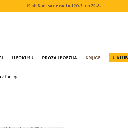
Klub Booksa ne radi od 20.7. do 24.8.
RI
U FOKUSU
PROZA I POEZIJA
KNJIGE
U KLU
a
> Potop