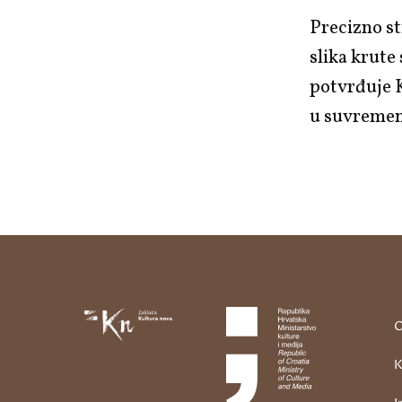
Precizno st
slika krute
potvrđuje K
u suvremen
O
K