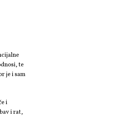
ncijalne
odnosi, te
r je i sam
e i
av i rat,