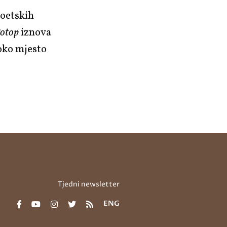
poetskih
otop
iznova
oko mjesto
Tjedni newsletter
ENG