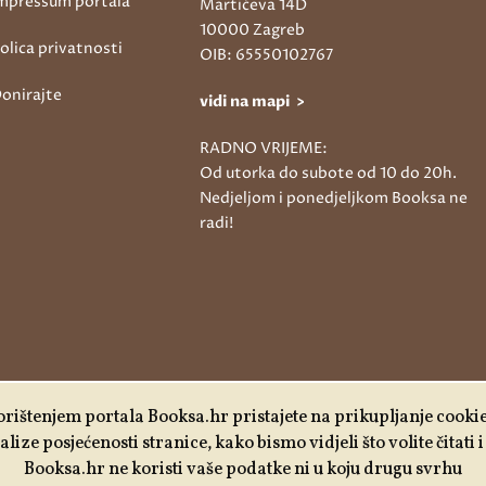
mpressum portala
Martićeva 14D
10000 Zagreb
olica privatnosti
OIB: 65550102767
onirajte
vidi na mapi >
RADNO VRIJEME:
Od utorka do subote od 10 do 20h.
Nedjeljom i ponedjeljkom Booksa ne
radi!
rištenjem portala Booksa.hr pristajete na prikupljanje cooki
lize posjećenosti stranice, kako bismo vidjeli što volite čitati
Booksa.hr ne koristi vaše podatke ni u koju drugu svrhu