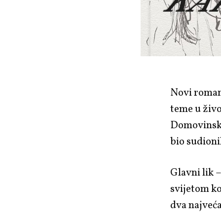
Novi roma
teme u živo
Domovinski 
bio sudioni
Glavni lik 
svijetom ko
dva najveća