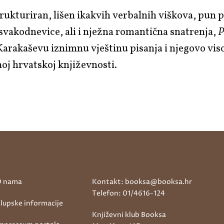
rukturiran, lišen ikakvih verbalnih viškova, pun 
 svakodnevice, ali i nježna romantična snatrenja,
P
arakaševu iznimnu vještinu pisanja i njegovo vis
oj hrvatskoj književnosti.
 nama
Kontakt: booksa@booksa.hr
Telefon: 01/4616-124
lupske informacije
Književni klub Booksa