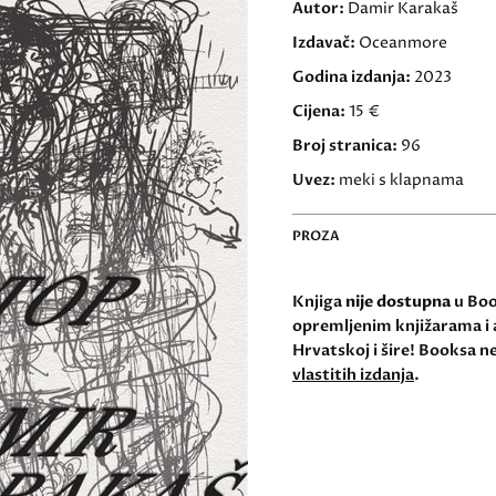
Autor:
Damir Karakaš
Izdavač:
Oceanmore
Godina izdanja:
2023
Cijena:
15 €
Broj stranica:
96
Uvez:
meki s klapnama
PROZA
Knjiga
nije dostupna
u Book
opremljenim knjižarama i 
Hrvatskoj i šire! Booksa ne
vlastitih izdanja
.