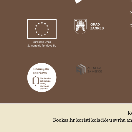
I
P
D
Udruga Kulturtreger je korisnik institucionalne
Ko
podrške Nacionalne zaklade za razvoj civilnoga
Booksa.hr koristi kolačiće u svrhu ana
društva za stabilizaciju i/ili razvoj udruge u
području demokratizacije i društvenog razvoja.