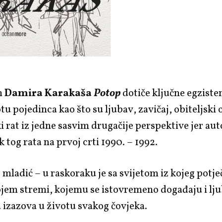
n
Damira Karakaša
Potop
dotiče ključne egziste
tu pojedinca kao što su ljubav, zavičaj, obiteljski 
rat iz jedne sasvim drugačije perspektive jer auto
k tog rata na prvoj crti 1990. – 1992.
– mladić – u raskoraku je sa svijetom iz kojeg potječ
jem stremi, kojemu se istovremeno događaju i ljub
 izazova u životu svakog čovjeka.