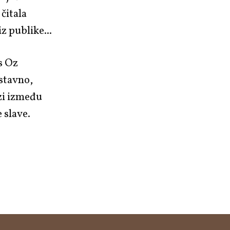
čitala
z publike...
 Oz
stavno,
zi između
e slave.