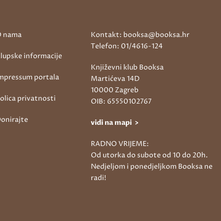
 nama
Kontakt: booksa@booksa.hr
Telefon: 01/4616-124
lupske informacije
Književni klub Booksa
mpressum portala
Martićeva 14D
10000 Zagreb
olica privatnosti
OIB: 65550102767
onirajte
vidi na mapi >
RADNO VRIJEME:
Od utorka do subote od 10 do 20h.
Nedjeljom i ponedjeljkom Booksa ne
radi!