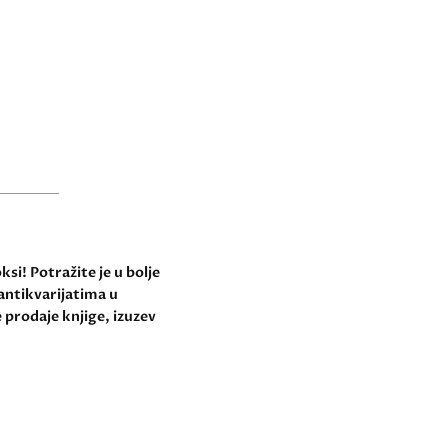
si! Potražite je u bolje
antikvarijatima u
 prodaje knjige, izuzev