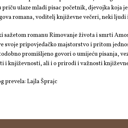
 priču ulaze mladi pisac početnik, djevojka koja je 
ova romana, voditelj književne večeri, neki ljudi i
ki sažetom romanu
Rimovanje života i smrti
Amos
e svoje pripovjedačko majstorstvo i pritom jedno
stodobno promišljeno govori o umijeću pisanja, ve
i i književnosti, ali i o prirodi i važnosti književn
og prevela:
Lajla Šprajc