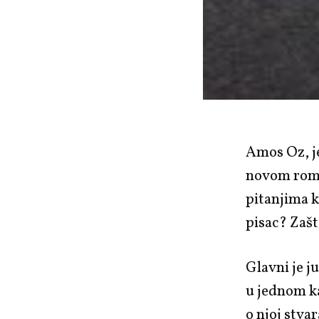
Amos Oz
, 
novom ro
pitanjima k
pisac? Zaš
Glavni je j
u jednom k
o njoj stva