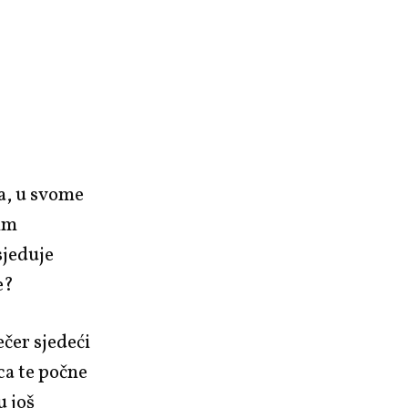
ca, u svome
im
sjeduje
e?
ečer sjedeći
ca te počne
u još