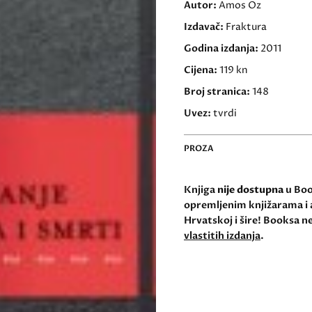
Autor:
Amos Oz
Izdavač:
Fraktura
Godina izdanja:
2011
Cijena:
119 kn
Broj stranica:
148
Uvez:
tvrdi
PROZA
Knjiga
nije dostupna
u Book
opremljenim knjižarama i 
Hrvatskoj i šire! Booksa ne
vlastitih izdanja
.