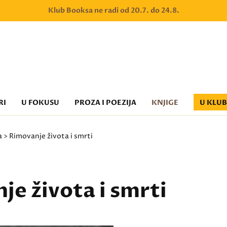
Klub Booksa ne radi od 20.7. do 24.8.
RI
U FOKUSU
PROZA I POEZIJA
KNJIGE
U KLU
a
> Rimovanje života i smrti
je života i smrti