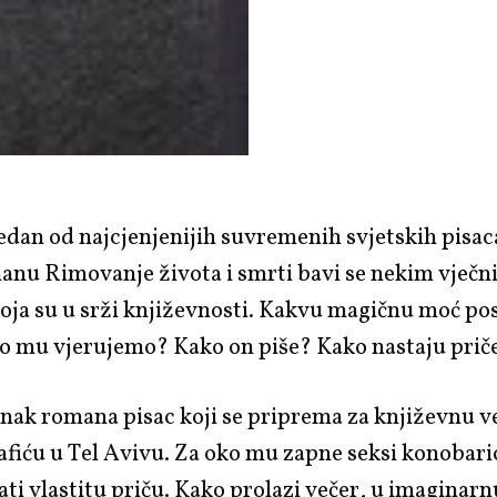
jedan od najcjenjenijih suvremenih svjetskih pisa
manu
Rimovanje života i smrti
bavi se nekim vječn
oja su u srži književnosti. Kakvu magičnu moć po
to mu vjerujemo? Kako on piše? Kako nastaju prič
unak romana pisac koji se priprema za književnu v
afiću u
Tel Avivu
. Za oko mu zapne seksi konobari
rati vlastitu priču. Kako prolazi večer, u imaginarn