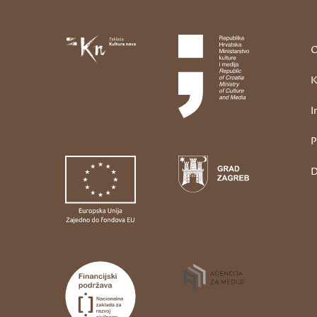
O
K
I
P
D