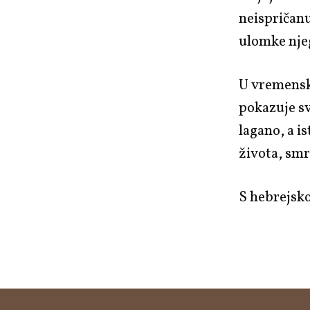
neispričanu
ulomke njeg
U vremens
pokazuje sv
lagano, a i
života, smrt
S hebrejsk