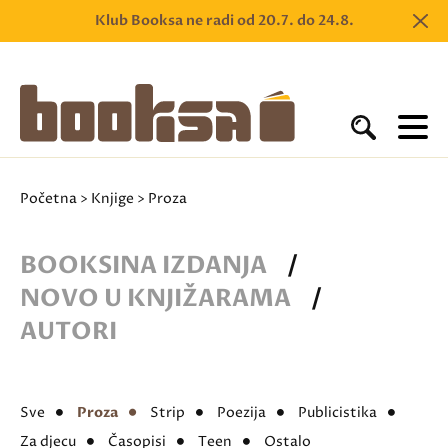
Klub Booksa ne radi od 20.7. do 24.8.
Početna
>
Knjige
> Proza
BOOKSINA IZDANJA
/
NOVO U KNJIŽARAMA
/
AUTORI
Sve
Proza
Strip
Poezija
Publicistika
Za djecu
Časopisi
Teen
Ostalo