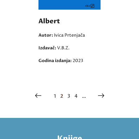
Albert
Autor:
Ivica Prtenjača
Izdavač:
V.B.Z.
Godina izdanja:
2023
1
2
3
4
…
Knjige