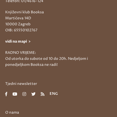
Telefon: 01/4616-124
Književni klub Booksa
Martićeva 14D
10000 Zagreb
OIB: 65550102767
vidi na mapi >
RADNO VRIJEME:
Od utorka do subote od 10 do 20h. Nedjeljom i
ponedjeljkom Booksa ne radi!
Tjedni newsletter
ENG
O nama