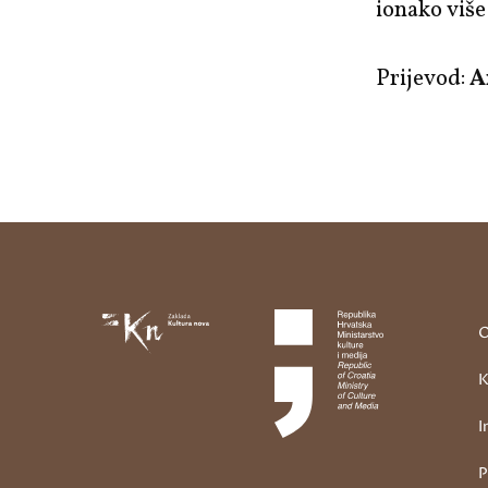
ionako više 
Prijevod:
A
O
K
I
P