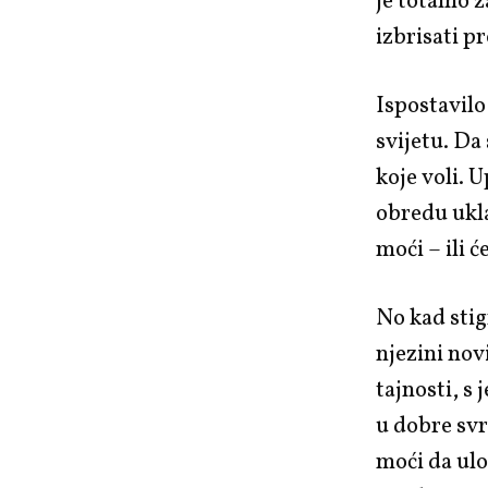
je totalno z
izbrisati pr
Ispostavilo
svijetu. Da
koje voli. 
obredu ukla
moći – ili će
No kad stig
njezini nov
tajnosti, s
u dobre svr
moći da ulo