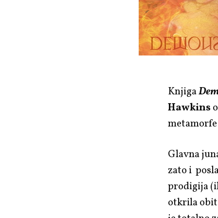
Knjiga
Dem
Hawkins
o
metamorfe i
Glavna juna
zato i posl
prodigija (i
otkrila obi