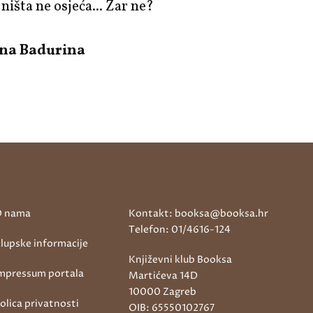
ništa ne osjeća... Zar ne?
na Badurina
 nama
Kontakt: booksa@booksa.hr
Telefon: 01/4616-124
lupske informacije
Književni klub Booksa
mpressum portala
Martićeva 14D
10000 Zagreb
olica privatnosti
OIB: 65550102767