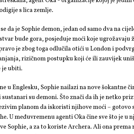
atreskana, agent Oka - organizacije kojoj je jedini c
odigije s lica zemlje.
 se da je Sophie demon, jedan od samo dva na cije
 stvar bude gora, posjeduje moći koje ugrožavaju 
Upravo je zbog toga odlučila otići u London i podvr
njanja, rizičnom postupku koji će ili zauvijek uniš
 je ubiti.
ne u Englesku, Sophie nailazi na nove šokantne čin
i sustanari su demoni. Što znači da ih je netko pri
 jezivim planom da iskoristi njihove moći – gotovo
he. U međuvremenu agenti Oka čine sve što je u n
ve Sophie, a za to koriste Archera. Ali ona prema