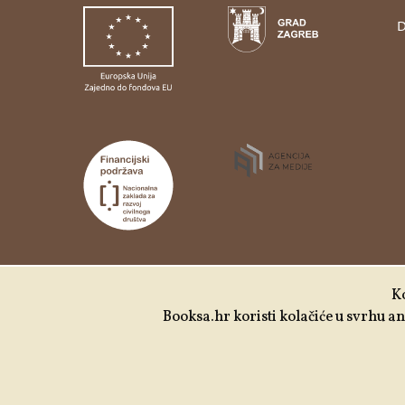
D
Udruga Kulturtreger je korisnik institucionalne
Ko
podrške Nacionalne zaklade za razvoj civilnoga
Booksa.hr koristi kolačiće u svrhu ana
društva za stabilizaciju i/ili razvoj udruge u
području demokratizacije i društvenog razvoja.
Izrada:
Slobodna domena