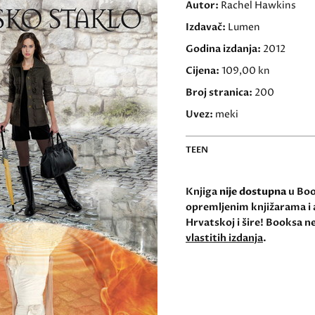
Autor:
Rachel Hawkins
Izdavač:
Lumen
Godina izdanja:
2012
Cijena:
109,00 kn
Broj stranica:
200
Uvez:
meki
TEEN
Knjiga
nije dostupna
u Book
opremljenim knjižarama i 
Hrvatskoj i šire! Booksa ne
vlastitih izdanja
.