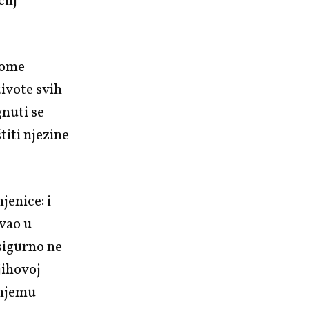
ilj
lome
živote svih
gnuti se
titi njezine
jenice: i
zvao u
 sigurno ne
jihovoj
 njemu