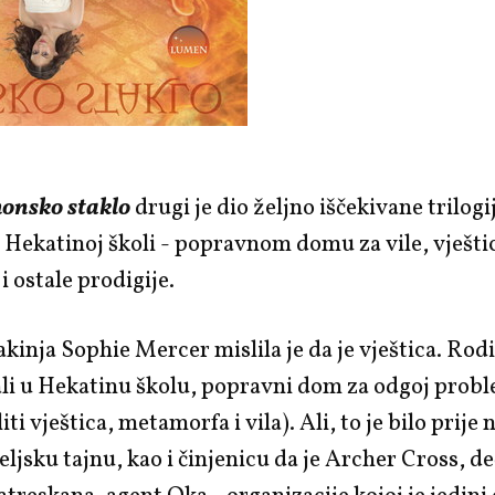
onsko staklo
drugi je dio željno iščekivane trilogi
 Hekatinoj školi - popravnom domu za vile, vješti
 ostale prodigije.
kinja Sophie Mercer mislila je da je vještica. Rodit
ali u Hekatinu školu, popravni dom za odgoj prob
liti vještica, metamorfa i vila). Ali, to je bilo prije 
teljsku tajnu, kao i činjenicu da je Archer Cross, d