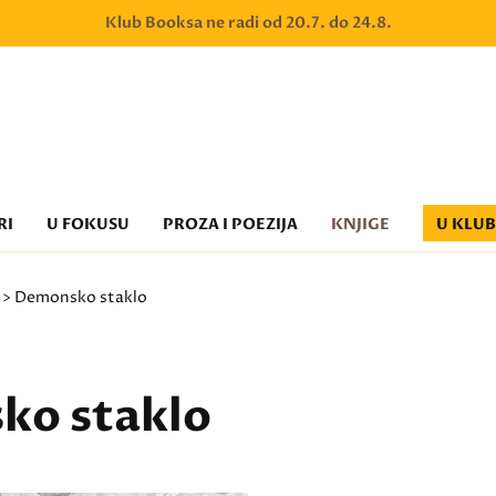
Klub Booksa ne radi od 20.7. do 24.8.
RI
U FOKUSU
PROZA I POEZIJA
KNJIGE
U KLU
> Demonsko staklo
ko staklo