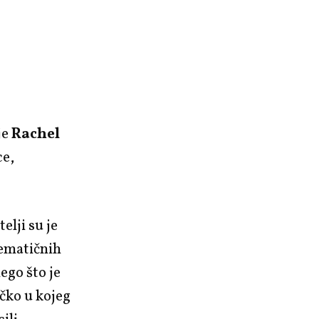
je
Rachel
ce,
elji su je
lematičnih
nego što je
ečko u kojeg