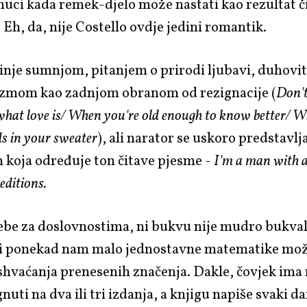
nuci kada remek-djelo može nastati kao rezultat č
Eh, da, nije Costello ovdje jedini romantik.
nje sumnjom, pitanjem o prirodi ljubavi, duhovit
izmom kao zadnjom obranom od rezignacije (
Don't
hat love is/ When you're old enough to know better/ W
s in your sweater
), ali narator se uskoro predstavlj
 koja određuje ton čitave pjesme -
I'm a man with 
editions.
be za doslovnostima, ni bukvu nije mudro bukva
ali ponekad nam malo jednostavne matematike mož
shvaćanja prenesenih značenja. Dakle, čovjek ima 
gnuti na dva ili tri izdanja, a knjigu napiše svaki