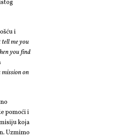
istog
ošću i
 tell me you
hen you find
a
a mission on
lno
e pomoći i
misiju koja
 dan. Uzmimo