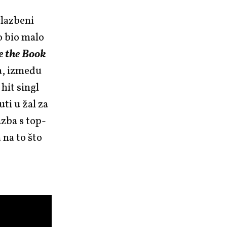
glazbeni
o bio malo
e the Book
na, između
 hit singl
ti u žal za
azba s top-
 na to što