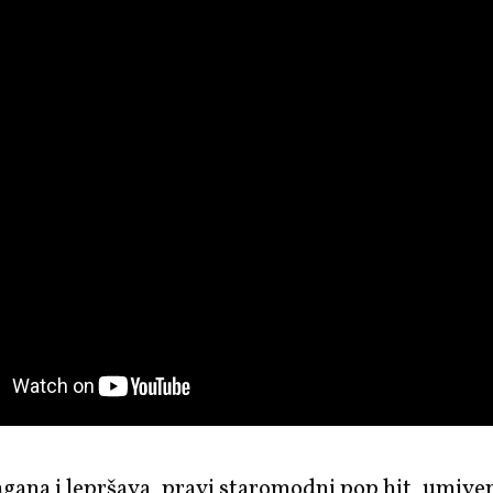
agana i lepršava, pravi staromodni pop hit, umiven