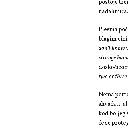
postoje tre
nadahnuća. 
Pjesma poči
blagim cin
don't know w
strange hand
doskočicom
two or three 
Nema potre
shvaćati, 
kod boljeg 
će se prote