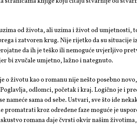
a stranicama knjige koju čitaju stvarnije od stvarn
zima od života, ali uzima i život od umjetnosti, to
rega i zatvoren krug. Nije rijetko da su situacije i
erojatne da ih je teško ili nemoguće uvjerljivo pret
 jer bi zvučale umjetno, lažno i nategnuto.
e o životu kao o romanu nije nešto posebno novo, 
 Poglavlja, odlomci, početak i kraj. Logično je i pre
se nameće sama od sebe. Ustvari, sve što ide nek
že promatrati kroz određene faze moguće je uspore
skustvo romana daje čvrsti okvir našim životima,
.