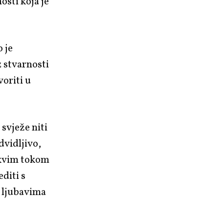
osti koja je
 je
z stvarnosti
voriti u
svježe niti
dvidljivo,
akvim tokom
diti s
 ljubavima