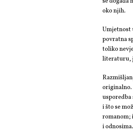
se događa n
oko njih.
Umjetnost u
povratna sp
toliko nevj
literaturu,
Razmišljanj
originalno.
usporedba 
i što se mo
romanom; i
i odnosima