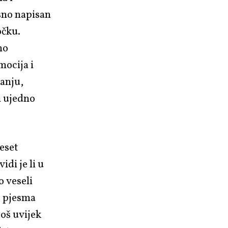
rsno napisan
očku.
mo
mocija i
sanju,
i ujedno
deset
di je li u
o veseli
je pjesma
još uvijek