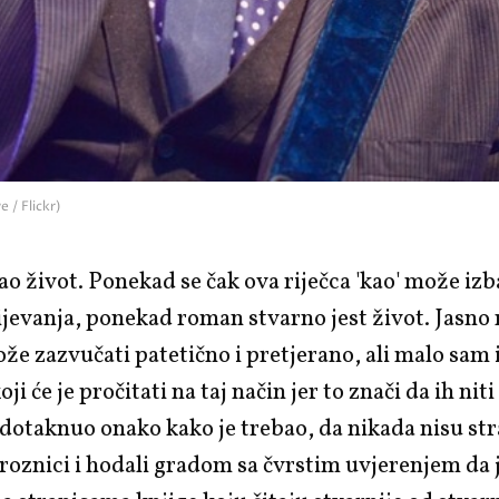
 / Flickr)
o život. Ponekad se čak ova riječca 'kao' može izb
ijevanja, ponekad roman stvarno jest život. Jasno 
že zazvučati patetično i pretjerano, ali malo sam 
ji će je pročitati na taj način jer to znači da ih nit
dotaknuo onako kako je trebao, da nikada nisu st
groznici i hodali gradom sa čvrstim uvjerenjem da 