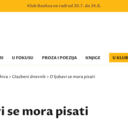
Klub Booksa ne radi od 20.7. do 24.8.
RI
U FOKUSU
PROZA I POEZIJA
KNJIGE
U KLU
hiva
>
Glazbeni dnevnik
> O ljubavi se mora pisati
i se mora pisati