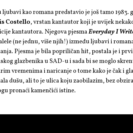
u ljubavi kao romana predstavio je još tamo 1983. 
is Costello
, vrstan kantautor koji je uvijek nekak
icije kantautora. Njegova pjesma
Everyday I Writ
alele (ne jednu, više njih!) između ljubavi i roma
sanja. Pjesma je bila popriličan hit, postala je i prvi
skog glazbenika u SAD-u i sada bi se moglo skrenu
rim vremenima i naricanje o tome kako je čak i gl
ala dušu, ali to je ulica koju zaobilazim, bez obzira
ogu pronaći kamenčići istine.