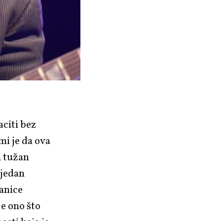
aciti bez
mi je da ova
i tužan
i jedan
ranice
je ono što