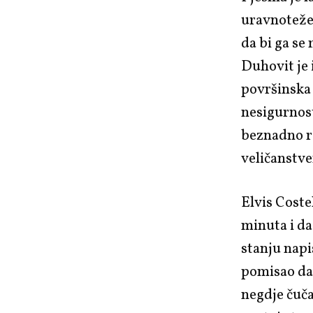
uravnotežen
da bi ga se
Duhovit je i
površinska 
nesigurnost
beznadno r
veličanstv
Elvis Coste
minuta i da
stanju napi
pomisao da j
negdje čučal