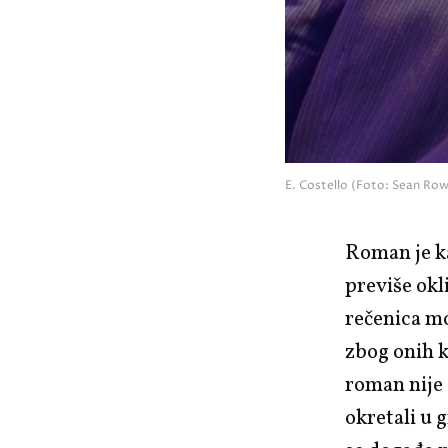
E. Costello (Foto: Sean Rowe
Roman je ka
previše okl
rečenica mo
zbog onih ko
roman nije 
okretali u 