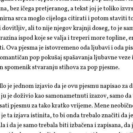
a, bez ičega pretjeranog, a tekst joj je toliko izv
 mirna srca moglo cijeloga citirati i potom staviti t
 dovitljiv, ali to nije njegov krajnji doseg, to je sa
razina ispod koje se valja i treperi more topline, e
i. Ova pjesma je istovremeno oda ljubavi i oda pi
omantičan pop pokušaj spašavanja ljubavne veze 
en spomenik stvaranju stihova za pop pjesme.
llo je jednom izjavio da je ovu pjesmu napisao za 
 ju je doživio kao samonametnuti izazov, samo da vi
sati pjesmu za tako kratko vrijeme. Mene neobičn
e ta izjava istinita, to bi onda trebalo značiti da 
a i da je samo trebala biti izbačena i zapisana, da 