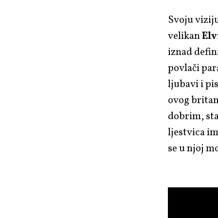
Svoju vizij
velikan
Elv
iznad defin
povlači par
ljubavi i pi
ovog britan
dobrim, sta
ljestvica im
se u njoj m