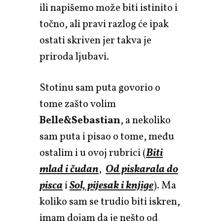
ili napišemo može biti istinito i
točno, ali pravi razlog će ipak
ostati skriven jer takva je
priroda ljubavi.
Stotinu sam puta govorio o
tome zašto volim
Belle&Sebastian
, a nekoliko
sam puta i pisao o tome, među
ostalim i u ovoj rubrici (
Biti
mlad i čudan
,
Od piskarala do
pisca
i
Sol, pijesak i knjige
). Ma
koliko sam se trudio biti iskren,
imam dojam da je nešto od