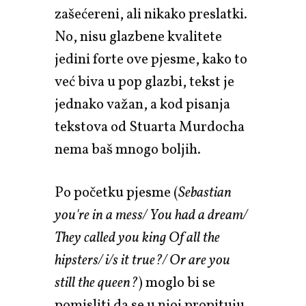
zašećereni, ali nikako preslatki.
No, nisu glazbene kvalitete
jedini forte ove pjesme, kako to
već biva u pop glazbi, tekst je
jednako važan, a kod pisanja
tekstova od Stuarta Murdocha
nema baš mnogo boljih.
Po početku pjesme (
Sebastian
you're in a mess/ You had a dream/
They called you king Of all the
hipsters/ i/s it true?/ Or are you
still the queen?
) moglo bi se
pomisliti da se u njoj propituju