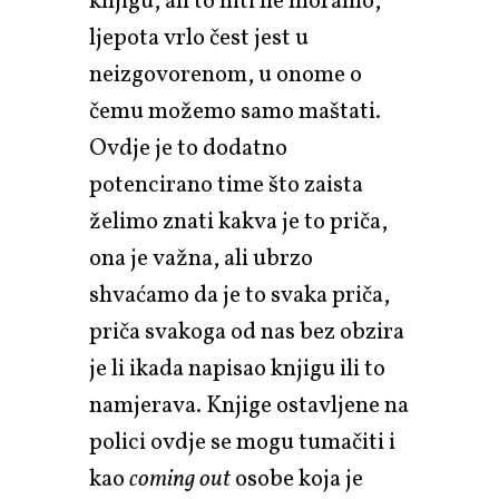
knjigu, ali to niti ne moramo,
ljepota vrlo čest jest u
neizgovorenom, u onome o
čemu možemo samo maštati.
Ovdje je to dodatno
potencirano time što zaista
želimo znati kakva je to priča,
ona je važna, ali ubrzo
shvaćamo da je to svaka priča,
priča svakoga od nas bez obzira
je li ikada napisao knjigu ili to
namjerava. Knjige ostavljene na
polici ovdje se mogu tumačiti i
kao
coming out
osobe koja je