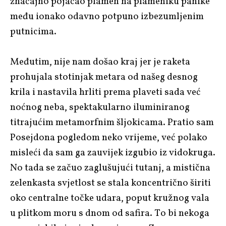
značajno pojačao plamen na plameniku panike
među ionako odavno potpuno izbezumljenim
putnicima.
Međutim, nije nam došao kraj jer je raketa
prohujala stotinjak metara od našeg desnog
krila i nastavila hrliti prema plaveti sada već
noćnog neba, spektakularno iluminiranog
titrajućim metamorfnim šljokicama. Pratio sam
Posejdona pogledom neko vrijeme, već polako
misleći da sam ga zauvijek izgubio iz vidokruga.
No tada se začuo zaglušujući tutanj, a mistična
zelenkasta svjetlost se stala koncentrično širiti
oko centralne točke udara, poput kružnog vala
u plitkom moru s dnom od safira. To bi nekoga