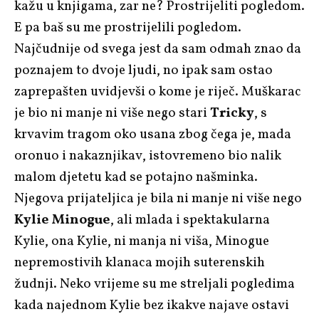
kažu u knjigama, zar ne? Prostrijeliti pogledom.
E pa baš su me prostrijelili pogledom.
Najčudnije od svega jest da sam odmah znao da
poznajem to dvoje ljudi, no ipak sam ostao
zaprepašten uvidjevši o kome je riječ. Muškarac
je bio ni manje ni više nego stari
Tricky
, s
krvavim tragom oko usana zbog čega je, mada
oronuo i nakaznjikav, istovremeno bio nalik
malom djetetu kad se potajno našminka.
Njegova prijateljica je bila ni manje ni više nego
Kylie Minogue
, ali mlada i spektakularna
Kylie, ona Kylie, ni manja ni viša, Minogue
nepremostivih klanaca mojih suterenskih
žudnji. Neko vrijeme su me streljali pogledima
kada najednom Kylie bez ikakve najave ostavi