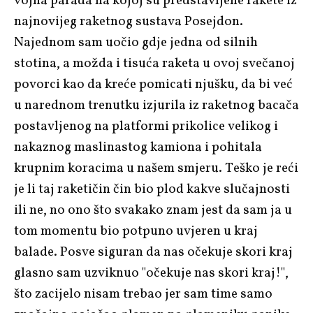
vojna parada na kojoj su predstavljene rakete iz
najnovijeg raketnog sustava Posejdon.
Najednom sam uočio gdje jedna od silnih
stotina, a možda i tisuća raketa u ovoj svečanoj
povorci kao da kreće pomicati njušku, da bi već
u narednom trenutku izjurila iz raketnog bacača
postavljenog na platformi prikolice velikog i
nakaznog maslinastog kamiona i pohitala
krupnim koracima u našem smjeru. Teško je reći
je li taj raketičin čin bio plod kakve slučajnosti
ili ne, no ono što svakako znam jest da sam ja u
tom momentu bio potpuno uvjeren u kraj
balade. Posve siguran da nas očekuje skori kraj
glasno sam uzviknuo "očekuje nas skori kraj!",
što zacijelo nisam trebao jer sam time samo