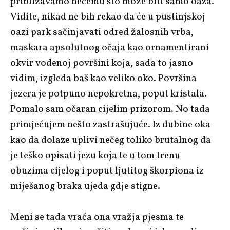
približavamo nečemu što može biti samo oaza.
Vidite, nikad ne bih rekao da će u pustinjskoj
oazi park sačinjavati odred žalosnih vrba,
maskara apsolutnog očaja kao ornamentirani
okvir vodenoj površini koja, sada to jasno
vidim, izgleda baš kao veliko oko. Površina
jezera je potpuno nepokretna, poput kristala.
Pomalo sam očaran cijelim prizorom. No tada
primjećujem nešto zastrašujuće. Iz dubine oka
kao da dolaze uplivi nečeg toliko brutalnog da
je teško opisati jezu koja te u tom trenu
obuzima cijelog i poput ljutitog škorpiona iz
miješanog braka ujeda gdje stigne.
Meni se tada vraća ona vražja pjesma te