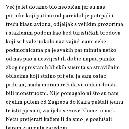
Već je let dotamo bio neobičan jer su nas
putnike koji patimo od pareidolije potrpali u
treću klasu aviona, odjeljak s velikim prozorima
i staklenim podom kao kod turističkih brodova
koji se hvale uokolo nazivajući sami sebe
podmornicama pa je svakih par minuta netko
od nas pao u nesvijest ili dobio napad panike
zbog neprestanih bliskih susreta sa stravičnim
oblacima koji stalno prijete. Ja sam ostao
pribran, mada moram reći da su oblaci doista
bili monstruozni. Nije pomagalo ni što su nam
cijelim putem od Zagreba do Kaira puštali jednu
te istu pjesmu, zacijelo se zove "Come to me".
Neću pretjerati kažem li da smo je poslušali
barem 200 puta zaredom.