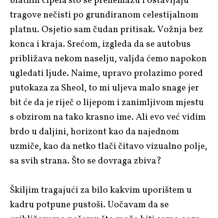
blatnih cipela što se prenemažu i ostavljaju
tragove nečisti po grundiranom celestijalnom
platnu. Osjetio sam čudan pritisak. Vožnja bez
konca i kraja. Srećom, izgleda da se autobus
približava nekom naselju, valjda ćemo napokon
ugledati ljude. Naime, upravo prolazimo pored
putokaza za Sheol, to mi uljeva malo snage jer
bit će da je riječ o lijepom i zanimljivom mjestu
s obzirom na tako krasno ime. Ali evo već vidim
brdo u daljini, horizont kao da najednom
uzmiče, kao da netko tlači čitavo vizualno polje,
sa svih strana. Što se dovraga zbiva?
Škiljim tragajući za bilo kakvim uporištem u
kadru potpune pustoši. Uočavam da se