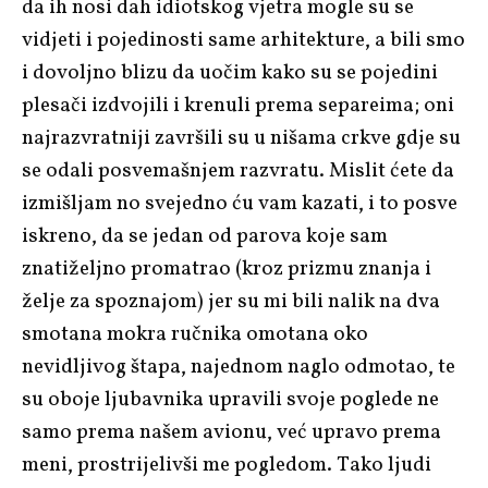
da ih nosi dah idiotskog vjetra mogle su se
vidjeti i pojedinosti same arhitekture, a bili smo
i dovoljno blizu da uočim kako su se pojedini
plesači izdvojili i krenuli prema separeima; oni
najrazvratniji završili su u nišama crkve gdje su
se odali posvemašnjem razvratu. Mislit ćete da
izmišljam no svejedno ću vam kazati, i to posve
iskreno, da se jedan od parova koje sam
znatiželjno promatrao (kroz prizmu znanja i
želje za spoznajom) jer su mi bili nalik na dva
smotana mokra ručnika omotana oko
nevidljivog štapa, najednom naglo odmotao, te
su oboje ljubavnika upravili svoje poglede ne
samo prema našem avionu, već upravo prema
meni, prostrijelivši me pogledom. Tako ljudi