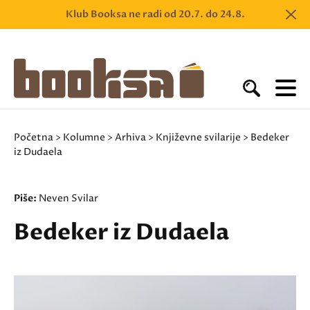
Klub Booksa ne radi od 20.7. do 24.8.
Početna
>
Kolumne
>
Arhiva
>
Književne svilarije
> Bedeker
iz Dudaela
Piše:
Neven Svilar
Bedeker iz Dudaela