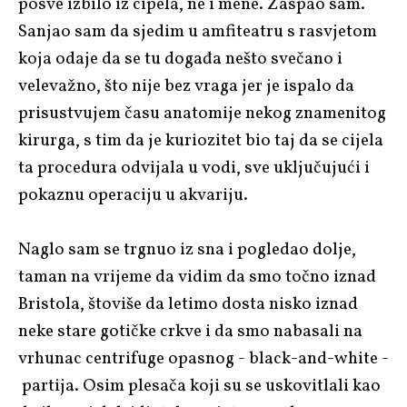
posve izbilo iz cipela, ne i mene. Zaspao sam.
Sanjao sam da sjedim u amfiteatru s rasvjetom
koja odaje da se tu događa nešto svečano i
velevažno, što nije bez vraga jer je ispalo da
prisustvujem času anatomije nekog znamenitog
kirurga, s tim da je kuriozitet bio taj da se cijela
ta procedura odvijala u vodi, sve uključujući i
pokaznu operaciju u akvariju.
Naglo sam se trgnuo iz sna i pogledao dolje,
taman na vrijeme da vidim da smo točno iznad
Bristola, štoviše da letimo dosta nisko iznad
neke stare gotičke crkve i da smo nabasali na
vrhunac centrifuge opasnog - black-and-white -
partija. Osim plesača koji su se uskovitlali kao