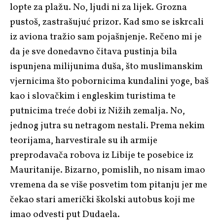
lopte za plažu. No, ljudi ni za lijek. Grozna
pustoš, zastrašujuć prizor. Kad smo se iskrcali
iz aviona tražio sam pojašnjenje. Rečeno mi je
da je sve donedavno čitava pustinja bila
ispunjena milijunima duša, što muslimanskim
vjernicima što pobornicima kundalini yoge, baš
kao i slovačkim i engleskim turistima te
putnicima treće dobi iz Nižih zemalja. No,
jednog jutra su netragom nestali. Prema nekim
teorijama, harvestirale su ih armije
preprodavača robova iz Libije te posebice iz
Mauritanije. Bizarno, pomislih, no nisam imao
vremena da se više posvetim tom pitanju jer me
čekao stari američki školski autobus koji me
imao odvesti put Dudaela.