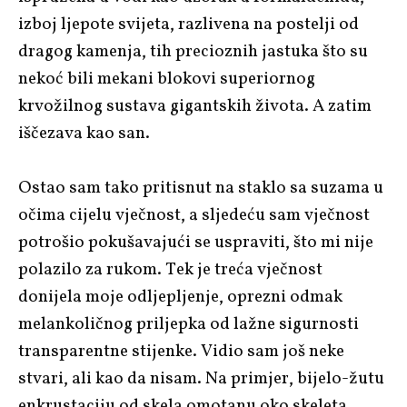
izboj ljepote svijeta, razlivena na postelji od
dragog kamenja, tih precioznih jastuka što su
nekoć bili mekani blokovi superiornog
krvožilnog sustava gigantskih života. A zatim
iščezava kao san.
Ostao sam tako pritisnut na staklo sa suzama u
očima cijelu vječnost, a sljedeću sam vječnost
potrošio pokušavajući se uspraviti, što mi nije
polazilo za rukom. Tek je treća vječnost
donijela moje odljepljenje, oprezni odmak
melankoličnog priljepka od lažne sigurnosti
transparentne stijenke. Vidio sam još neke
stvari, ali kao da nisam. Na primjer, bijelo-žutu
enkrustaciju od skela omotanu oko skeleta