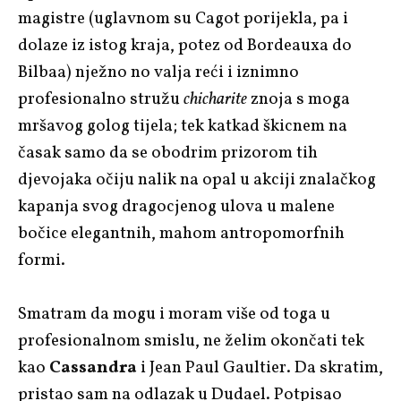
magistre (uglavnom su Cagot porijekla, pa i
dolaze iz istog kraja, potez od Bordeauxa do
Bilbaa) nježno no valja reći i iznimno
profesionalno stružu
chicharite
znoja s moga
mršavog golog tijela; tek katkad škicnem na
časak samo da se obodrim prizorom tih
djevojaka očiju nalik na opal u akciji znalačkog
kapanja svog dragocjenog ulova u malene
bočice elegantnih, mahom antropomorfnih
formi.
Smatram da mogu i moram više od toga u
profesionalnom smislu, ne želim okončati tek
kao
Cassandra
i Jean Paul Gaultier. Da skratim,
pristao sam na odlazak u Dudael. Potpisao