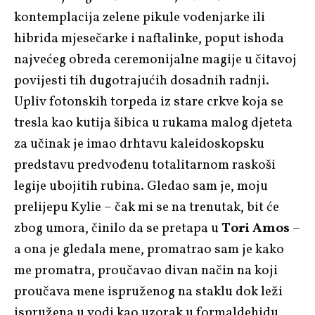
kontemplacija zelene pikule vodenjarke ili
hibrida mjesečarke i naftalinke, poput ishoda
najvećeg obreda ceremonijalne magije u čitavoj
povijesti tih dugotrajućih dosadnih radnji.
Upliv fotonskih torpeda iz stare crkve koja se
tresla kao kutija šibica u rukama malog djeteta
za učinak je imao drhtavu kaleidoskopsku
predstavu predvođenu totalitarnom raskoši
legije ubojitih rubina. Gledao sam je, moju
prelijepu Kylie – čak mi se na trenutak, bit će
zbog umora, činilo da se pretapa u
Tori Amos
–
a ona je gledala mene, promatrao sam je kako
me promatra, proučavao divan način na koji
proučava mene ispruženog na staklu dok leži
ispružena u vodi kao uzorak u formaldehidu,