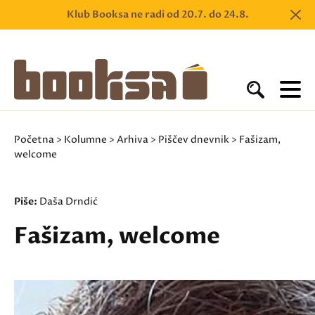
Klub Booksa ne radi od 20.7. do 24.8.
Početna
>
Kolumne
>
Arhiva
>
Piščev dnevnik
> Fašizam,
welcome
Piše:
Daša Drndić
Fašizam, welcome