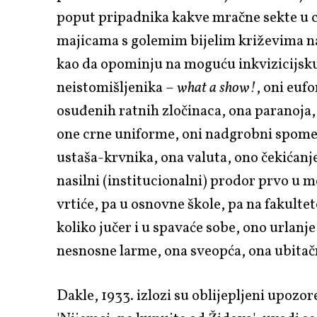
poput pripadnika kakve mračne sekte u 
majicama s golemim bijelim križevima n
kao da opominju na moguću inkvizicijsk
neistomišljenika –
what a show!
, oni eufo
osuđenih ratnih zločinaca, ona paranoja,
one crne uniforme, oni nadgrobni spomen
ustaša-krvnika, ona valuta, ono čekićanje
nasilni (institucionalni) prodor prvo u m
vrtiće, pa u osnovne škole, pa na fakultet
koliko jučer i u spavaće sobe, ono urlanje 
nesnosne larme, ona sveopća, ona ubitač
Dakle, 1933. izlozi su oblijepljeni upozo