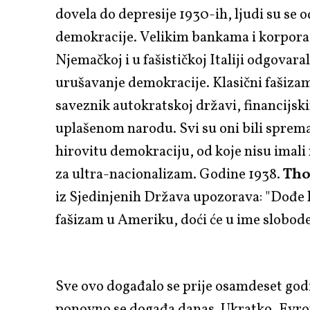
dovela do depresije 1930-ih, ljudi su se o
demokracije. Velikim bankama i korpora
Njemačkoj i u fašističkoj Italiji odgovaral
urušavanje demokracije. Klasični fašizam
saveznik autokratskoj državi, financijsk
uplašenom narodu. Svi su oni bili sprem
hirovitu demokraciju, od koje nisu imali 
za ultra-nacionalizam. Godine 1938.
Th
iz Sjedinjenih Država upozorava: "Dođe l
fašizam u Ameriku, doći će u ime slobod
Sve ovo događalo se prije osamdeset godi
ponovno se događa danas. Ukratko, Evro