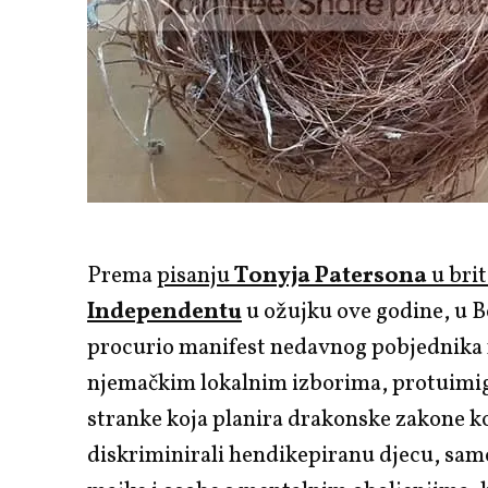
Prema
pisanju
Tonyja Patersona
u bri
Independentu
u ožujku ove godine, u B
procurio manifest nedavnog pobjednika
njemačkim lokalnim izborima, protuimi
stranke koja planira drakonske zakone ko
diskriminirali hendikepiranu djecu, sa