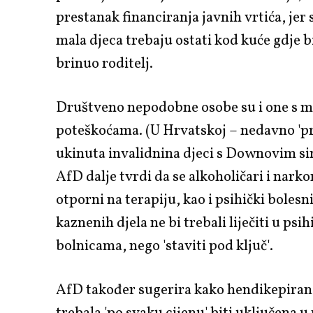
prestanak financiranja javnih vrtića, jer
mala djeca trebaju ostati kod kuće gdje bi
brinuo roditelj.
Društveno nepodobne osobe su i one s 
poteškoćama. (U Hrvatskoj – nedavno 'p
ukinuta invalidnina djeci s Downovim 
AfD dalje tvrdi da se alkoholičari i narko
otporni na terapiju, kao i psihički bolesni
kaznenih djela ne bi trebali liječiti u psih
bolnicama, nego 'staviti pod ključ'.
AfD također sugerira kako hendikepirana