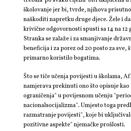
trebala 'po svaku cijenu' biti uključena u
školovanje jer bi, tvrde, njihova prisutn
naškoditi napretku druge djece. Žele i da
krivične odgovornosti spusti sa 14 na 12 
Stranka se zalaže i za smanjivanje držav
beneficija i za porez od 20 posto za sve, š
primarno koristilo bogatima.
Što se tiče učenja povijesti u školama, A
namjerava prekinuti ono što opisuje kao
ograničenja" u povijesnom učenju "peri
nacionalsocijalizma". Umjesto toga predl
razmatranje povijesti", koje bi uključival
pozitivne aspekte" njemačke prošlosti.