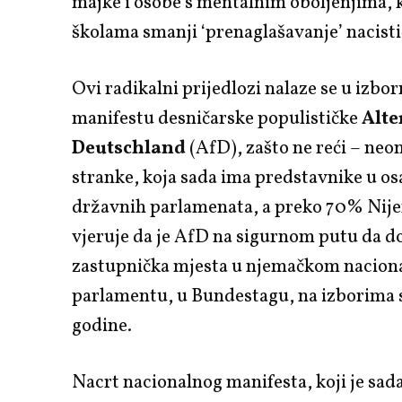
majke i osobe s mentalnim oboljenjima, k
školama smanji ‘prenaglašavanje’ nacist
Ovi radikalni prijedlozi nalaze se u izb
manifestu desničarske populističke
Alte
Deutschland
(AfD), zašto ne reći – neo
stranke, koja sada ima predstavnike u o
državnih parlamenata, a preko 70% Nij
vjeruje da je AfD na sigurnom putu da d
zastupnička mjesta u njemačkom nacio
parlamentu, u Bundestagu, na izborima 
godine.
Nacrt nacionalnog manifesta, koji je sad