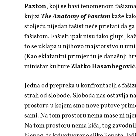
Paxton
, koji se bavi fenomenom fašizma
knjizi
The Anatomy of Fascism
kaže kako
stoljeću nijedan fašist neće pristati da ga
fašistom. Fašisti ipak nisu tako glupi, ka
to se uklapa u njihovo majstorstvo u umi
(Kao eklatantni primjer tu je današnji hr
ministar kulture
Zlatko Hasanbegović
Jedna od prepreka u konfrontaciji s faši
strah od slobode. Sloboda nas ostavlja n
prostoru u kojem smo nove putove primo
sami. Na tom prostoru nema mase ni njene
Na tom prostoru nema kiča, tog zavodni
lijepog, te krivotvorene slike ljepote, laž