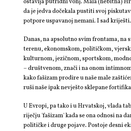
ostavlja putridni vonj. Mala (nebitna) H
da je jedva dočekala pustiti svoj piskutav
potpore uspavanoj nemani. I sad kriješt
Danas, na apsolutno svim frontama, na
terenu, ekonomskom, političkom, vjers
kulturnom, jezičnom, sportskom, modn
– društvenom, znači i na onom intimno
kako fašizam prodire u naše male zaštićen
ruši naše ipak nevješto sklepane fortifik
U Evropi, pa tako i u Hrvatskoj, vlada tab
riječju 'fašizam' kada se ona odnosi na d
političke i druge pojave. Postoje desni 