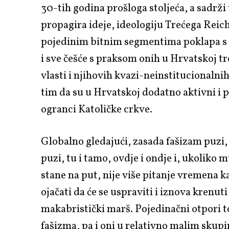
30-tih godina prošloga stoljeća, a sadrži 
propagira ideje, ideologiju Trećega Reich
pojedinim bitnim segmentima poklapa s
i sve češće s praksom onih u Hrvatskoj t
vlasti i njihovih kvazi-neinstitucionalnih 
tim da su u Hrvatskoj dodatno aktivni i p
ogranci Katoličke crkve.
Globalno gledajući, zasada fašizam puzi, 
puzi, tu i tamo, ovdje i ondje i, ukoliko 
stane na put, nije više pitanje vremena k
ojačati da će se uspraviti i iznova krenuti
makabristički marš. Pojedinačni otpori
fašizma, pa i oni u relativno malim skup