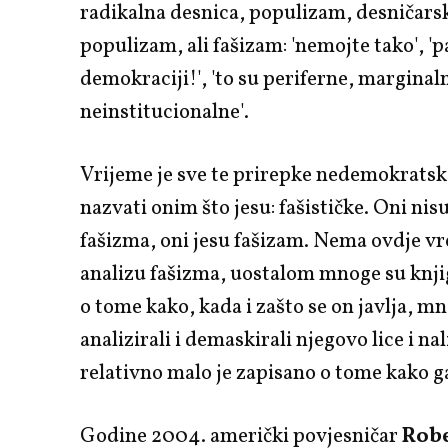
radikalna desnica, populizam, desničars
populizam, ali fašizam: 'nemojte tako', '
demokraciji!', 'to su periferne, marginal
neinstitucionalne'.
Vrijeme je sve te prirepke nedemokratsk
nazvati onim što jesu: fašističke. Oni nis
fašizma, oni jesu fašizam. Nema ovdje v
analizu fašizma, uostalom mnoge su knji
o tome kako, kada i zašto se on javlja, mn
analizirali i demaskirali njegovo lice i nali
relativno malo je zapisano o tome kako ga
Godine 2004. američki povjesničar
Robe