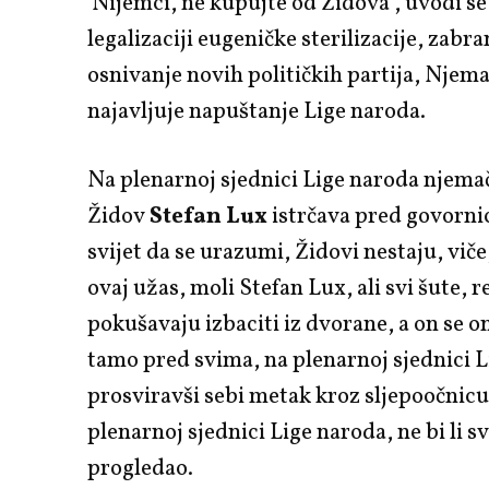
'Nijemci, ne kupujte od Židova', uvodi se
legalizaciji eugeničke sterilizacije, zabra
osnivanje novih političkih partija, Njem
najavljuje napuštanje Lige naroda.
Na plenarnoj sjednici Lige naroda njemač
Židov
Stefan Lux
istrčava pred govorni
svijet da se urazumi, Židovi nestaju, viče,
ovaj užas, moli Stefan Lux, ali svi šute, r
pokušavaju izbaciti iz dvorane, a on se o
tamo pred svima, na plenarnoj sjednici L
prosviravši sebi metak kroz sljepoočnicu
plenarnoj sjednici Lige naroda, ne bi li sv
progledao.