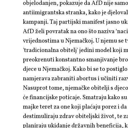
objelodanjen, pokazuje da AfD nije sam
antiimigrantska stranka, kako je djeloval
kampanji. Taj partijski manifest jasno u
AfD želi povratak na ono što naziva ‘nac
vrijednostima u Njemačkoj. U njemu se tv
'tradicionalna obitelj' jedini model koji 
preokrenuti konstantno smanjivanje bro
djece u Njemačkoj. Kako bi se to postiglo
namjerava zabraniti abortus i učiniti ra
Nasuprot tome, njemačke obitelji s djec
će financijske poticaje. Smatraju kako 
majke teret za one koji plaćaju porez i da
destimuliraju zdrav obiteljski život, te z
planiraju ukidanje državnih beneficija, k