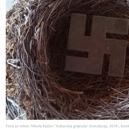
Foto uz tekst: Nikola Ražov: 'Kukavičja gnijezda' (instalacija, 2014., kom