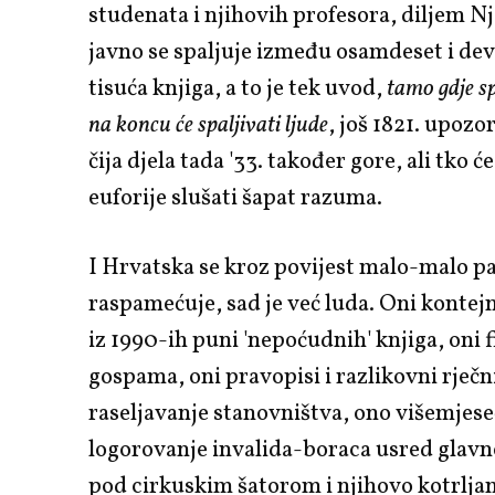
studenata i njihovih profesora, diljem 
javno se spaljuje između osamdeset i de
tisuća knjiga, a to je tek uvod,
tamo gdje sp
na koncu će spaljivati ljude
, još 1821. upoz
čija djela tada '33. također gore, ali tko ć
euforije slušati šapat razuma.
I Hrvatska se kroz povijest malo-malo p
raspamećuje, sad je već luda. Oni kontej
iz 1990-ih puni 'nepoćudnih' knjiga, oni 
gospama, oni pravopisi i razlikovni rječn
raseljavanje stanovništva, ono višemjes
logorovanje invalida-boraca usred glav
pod cirkuskim šatorom i njihovo kotrlja