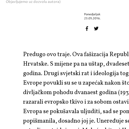
Objavljujemo uz dozvolu autora)
Ponedjeljak
23.05.2016.
Predugo ovo traje. Ova fašizacija Republ
Hrvatske. S mijene pa na uštap, dvadeset
godina. Drugi svjetski rat i ideologija to
Evrope povukli su se u zapećak nakon št
divljačkom pohodu dvanaest godina (193
razarali evropsko tkivo i za sobom ostavi
Evropa se pokušavala uljuditi, sad se p
popišmanila, dosadno joj je. Uneređuje s