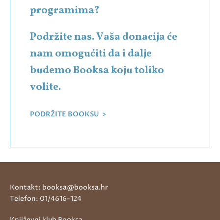
programima?
Podržite nas. Vaša donacija će
nam omogućiti da i dalje
budemo Booksa koju toliko
volite.
PODRŽITE BOOKSU >
Kontakt: booksa@booksa.hr
Telefon: 01/4616-124
Književni klub Booksa