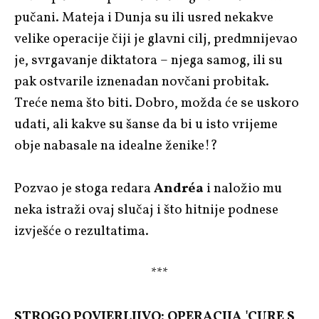
pučani. Mateja i Dunja su ili usred nekakve
velike operacije čiji je glavni cilj, predmnijevao
je, svrgavanje diktatora – njega samog, ili su
pak ostvarile iznenadan novčani probitak.
Treće nema što biti. Dobro, možda će se uskoro
udati, ali kakve su šanse da bi u isto vrijeme
obje nabasale na idealne ženike!?
Pozvao je stoga redara
Andréa
i naložio mu
neka istraži ovaj slučaj i što hitnije podnese
izvješće o rezultatima.
***
STROGO POVJERLJIVO: OPERACIJA 'CURE S