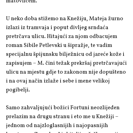
matovilcem.
U neko doba stižemo na Knežiju, Mateja žurno
izlazi iz tramvaja i poput divljeg srndaća
pretrčava ulicu. Hitajući za njom odbacujem
roman Sibile Petlevski u šipražje, te vadim
specijalnu špijunsku bilježnicu od jareće kože i
zapisujem – M. čini težak prekršaj pretrčavajući
ulicu na mjestu gdje to zakonom nije dopušteno
i na ovaj način izlaže i sebe i mene velikoj
pogibelji.
Samo zahvaljujući božici Fortuni neozlijeđen
prelazim na drugu stranu i eto me u Knežiji –
jednom od najzloglasnijih i najopasnijih