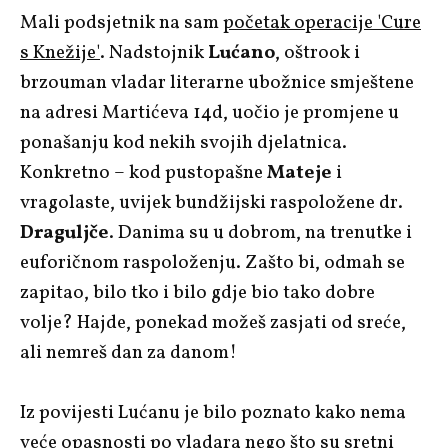
Mali podsjetnik na sam
početak operacije 'Cure
s Knežije'
. Nadstojnik
Lućano
, oštrook i
brzouman vladar literarne ubožnice smještene
na adresi Martićeva 14d, uočio je promjene u
ponašanju kod nekih svojih djelatnica.
Konkretno – kod pustopašne
Mateje
i
vragolaste, uvijek bundžijski raspoložene dr.
Draguljče
. Danima su u dobrom, na trenutke i
euforičnom raspoloženju. Zašto bi, odmah se
zapitao, bilo tko i bilo gdje bio tako dobre
volje? Hajde, ponekad možeš zasjati od sreće,
ali nemreš dan za danom!
Iz povijesti Lućanu je bilo poznato kako nema
veće opasnosti po vladara nego što su sretni