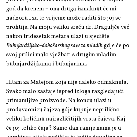
god da krenem – ona druga izmaknut će mi
nadzoru i za to vrijeme može raditi što joj se
prohtije. Na moju veliku sreću dr. Draguljče već
nakon tridesetak metara ulazi u sjedište
Bubnjardžijsko-dobošarskog saveza mladih
gdje će po
svoj prilici malo vježbati s drugim mladim
bubnjardžijkama i bubnjarima.
Hitam za Matejom koja nije daleko odmaknula.
Svako malo zastaje ispred izloga razgledajući
primamljive proizvode. Na koncu ulazi u
prodavaonicu čajeva gdje kupuje neprilično
veliku količinu najrazličitijih vrsta čajeva. Kaj
će joj toliko čaja? Samo dan ranije nama je u