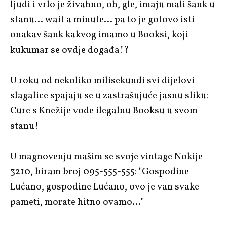
ljudi i vrlo je živahno, oh, gle, imaju mali šank u
stanu… wait a minute… pa to je gotovo isti
onakav šank kakvog imamo u Booksi, koji
kukumar se ovdje događa!?
U roku od nekoliko milisekundi svi dijelovi
slagalice spajaju se u zastrašujuće jasnu sliku:
Cure s Knežije vode ilegalnu Booksu u svom
stanu!
U magnovenju mašim se svoje vintage Nokije
3210, biram broj 095-555-555: "Gospodine
Lućano, gospodine Lućano, ovo je van svake
pameti, morate hitno ovamo…"