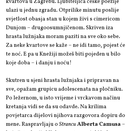
kvartova u Zagrebu. Ljubiteljica češke poezije
ulazi u jednu zgradu. Otprilike minutu poslije
svjetlost obasja stan u kojem živi s cimericom
Dunjom – drugoosumnjičenom. Skriven iza
hrasta lužnjaka moram paziti na sve oko sebe.
Za neke kvartove se kaže – ne idi tamo, pojest će
te noć. E pa u Knežiji možeš biti pojeden u bilo
koje doba – i danju i noću!
Skutren u sjeni hrasta lužnjaka i pripravan na
sve, opažam grupicu adolescenata na pločniku.
Po ležernom, u isto vrijeme i vrckavom načinu
kretanja vidi se da su odavde. Na krilima
povjetarca dijelovi njihova razgovora dopiru do
mene. Raspravljaju o
Strancu
Alberta Camusa
–