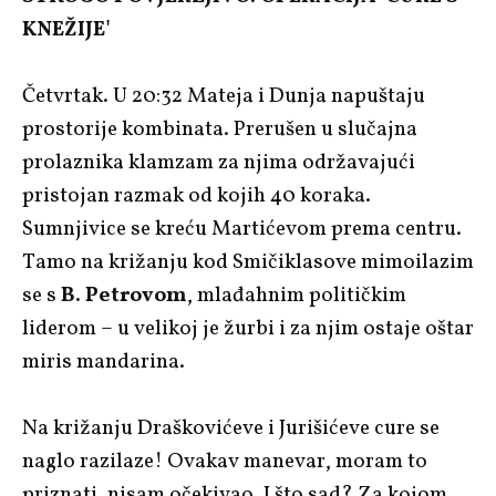
KNEŽIJE'
Četvrtak. U 20:32 Mateja i Dunja napuštaju
prostorije kombinata. Prerušen u slučajna
prolaznika klamzam za njima održavajući
pristojan razmak od kojih 40 koraka.
Sumnjivice se kreću Martićevom prema centru.
Tamo na križanju kod Smičiklasove mimoilazim
se s
B. Petrovom
, mlađahnim političkim
liderom – u velikoj je žurbi i za njim ostaje oštar
miris mandarina.
Na križanju Draškovićeve i Jurišićeve cure se
naglo razilaze! Ovakav manevar, moram to
priznati, nisam očekivao. I što sad? Za kojom