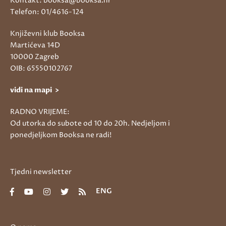
Kontakt: booksa@booksa.hr
Telefon: 01/4616-124
Književni klub Booksa
Martićeva 14D
10000 Zagreb
OIB: 65550102767
vidi na mapi >
RADNO VRIJEME:
Od utorka do subote od 10 do 20h. Nedjeljom i
ponedjeljkom Booksa ne radi!
Tjedni newsletter
ENG