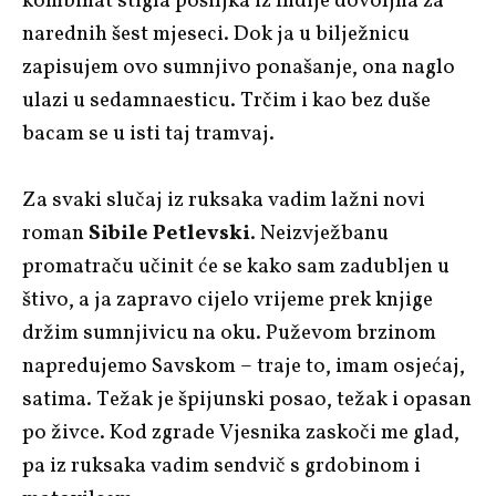
kombinat stigla pošiljka iz Indije dovoljna za
narednih šest mjeseci. Dok ja u bilježnicu
zapisujem ovo sumnjivo ponašanje, ona naglo
ulazi u sedamnaesticu. Trčim i kao bez duše
bacam se u isti taj tramvaj.
Za svaki slučaj iz ruksaka vadim lažni novi
roman
Sibile Petlevski
. Neizvježbanu
promatraču učinit će se kako sam zadubljen u
štivo, a ja zapravo cijelo vrijeme prek knjige
držim sumnjivicu na oku. Puževom brzinom
napredujemo Savskom – traje to, imam osjećaj,
satima. Težak je špijunski posao, težak i opasan
po živce. Kod zgrade Vjesnika zaskoči me glad,
pa iz ruksaka vadim sendvič s grdobinom i