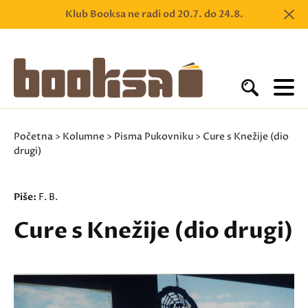
Klub Booksa ne radi od 20.7. do 24.8.
Početna
>
Kolumne
>
Pisma Pukovniku
> Cure s Knežije (dio
drugi)
Piše:
F. B.
Cure s Knežije (dio drugi)