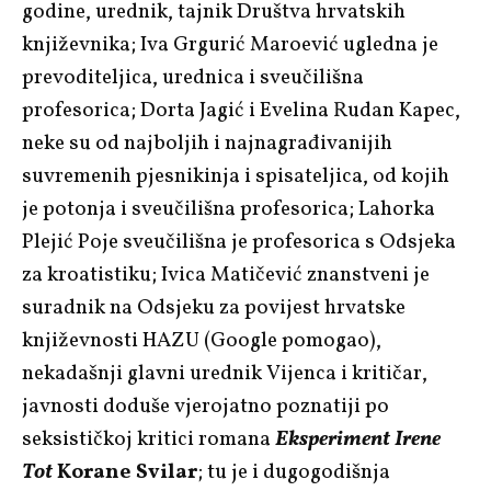
godine, urednik, tajnik Društva hrvatskih
književnika; Iva Grgurić Maroević ugledna je
prevoditeljica, urednica i sveučilišna
profesorica; Dorta Jagić i Evelina Rudan Kapec,
neke su od najboljih i najnagrađivanijih
suvremenih pjesnikinja i spisateljica, od kojih
je potonja i sveučilišna profesorica; Lahorka
Plejić Poje sveučilišna je profesorica s Odsjeka
za kroatistiku; Ivica Matičević znanstveni je
suradnik na Odsjeku za povijest hrvatske
književnosti HAZU (Google pomogao),
nekadašnji glavni urednik Vijenca i kritičar,
javnosti doduše vjerojatno poznatiji po
seksističkoj kritici romana
Eksperiment Irene
Tot
Korane Svilar
; tu je i dugogodišnja