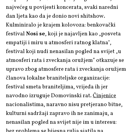
najvećeg u povijesti koncerata, svaki naredni
dan ljeta kao da je donio novi shitshow.
Kulminiralo je krajem kolovoza: benkovački
festival
Nosi se
, koji je najavljen kao „posveta
empatiji i miru u atmosferi ratnog klatna",
festival koji nudi nenasilan pogled na svijet „u
atmosferi rata i zveckanja oružjem” otkazuje se
upravo zbog atmosfere rata i zveckanja oružjem
članova lokalne braniteljske organizacije:
festival smeta braniteljima, vrijeđa ih jer
navodno izruguje Domovinski rat.
Činjenice
nacionalistima, naravno nisu pretjerano bitne,
kulturni sadržaji zapravo ih ne zanimaju, a
nenasilan pogled na svijet nije im u interesu:
bez problema se bijesna rulja sjatila na