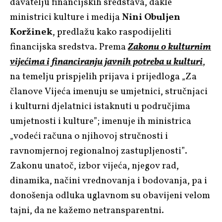
davatelju financijskih sredstava, dakle
ministrici kulture i medija
Nini Obuljen
Koržinek
, predlažu kako raspodijeliti
financijska sredstva. Prema
Zakonu o kulturnim
vijećima i financiranju javnih potreba u kulturi
,
na temelju prispjelih prijava i prijedloga „Za
članove Vijeća imenuju se umjetnici, stručnjaci
i kulturni djelatnici istaknuti u područjima
umjetnosti i kulture”; imenuje ih ministrica
„vodeći računa o njihovoj stručnosti i
ravnomjernoj regionalnoj zastupljenosti”.
Zakonu unatoč, izbor vijeća, njegov rad,
dinamika, načini vrednovanja i bodovanja, pa i
donošenja odluka uglavnom su obavijeni velom
tajni, da ne kažemo netransparentni.