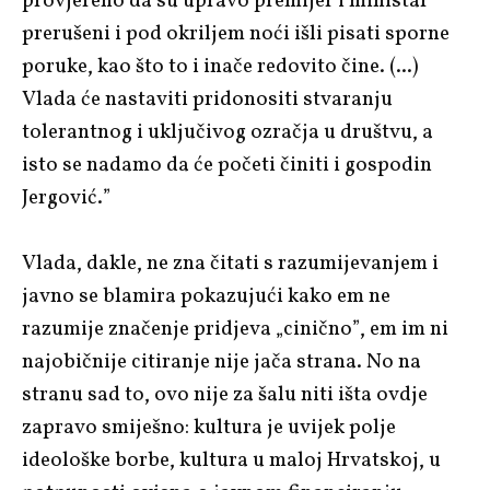
provjereno da su upravo premijer i ministar
prerušeni i pod okriljem noći išli pisati sporne
poruke, kao što to i inače redovito čine. (...)
Vlada će nastaviti pridonositi stvaranju
tolerantnog i uključivog ozračja u društvu, a
isto se nadamo da će početi činiti i gospodin
Jergović.”
Vlada, dakle, ne zna čitati s razumijevanjem i
javno se blamira pokazujući kako em ne
razumije značenje pridjeva „cinično”, em im ni
najobičnije citiranje nije jača strana. No na
stranu sad to, ovo nije za šalu niti išta ovdje
zapravo smiješno: kultura je uvijek polje
ideološke borbe, kultura u maloj Hrvatskoj, u