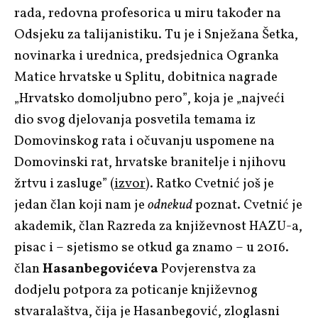
rada, redovna profesorica u miru također na
Odsjeku za talijanistiku. Tu je i Snježana Šetka,
novinarka i urednica, predsjednica Ogranka
Matice hrvatske u Splitu, dobitnica nagrade
„Hrvatsko domoljubno pero”, koja je „najveći
dio svog djelovanja posvetila temama iz
Domovinskog rata i očuvanju uspomene na
Domovinski rat, hrvatske branitelje i njihovu
žrtvu i zasluge” (
izvor
). Ratko Cvetnić još je
jedan član koji nam je
odnekud
poznat. Cvetnić je
akademik, član Razreda za književnost HAZU-a,
pisac i – sjetismo se otkud ga znamo – u 2016.
član
Hasanbegovićeva
Povjerenstva za
dodjelu potpora za poticanje književnog
stvaralaštva, čija je Hasanbegović, zloglasni