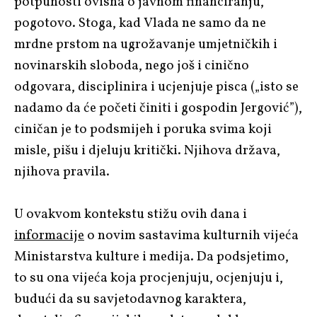
potpunosti ovisna o javnom financiranju,
pogotovo. Stoga, kad Vlada ne samo da ne
mrdne prstom na ugrožavanje umjetničkih i
novinarskih sloboda, nego još i cinično
odgovara, disciplinira i ucjenjuje pisca („isto se
nadamo da će početi činiti i gospodin Jergović”),
ciničan je to podsmijeh i poruka svima koji
misle, pišu i djeluju kritički. Njihova država,
njihova pravila.
U ovakvom kontekstu stižu ovih dana i
informacije
o novim sastavima kulturnih vijeća
Ministarstva kulture i medija. Da podsjetimo,
to su ona vijeća koja procjenjuju, ocjenjuju i,
budući da su savjetodavnog karaktera,