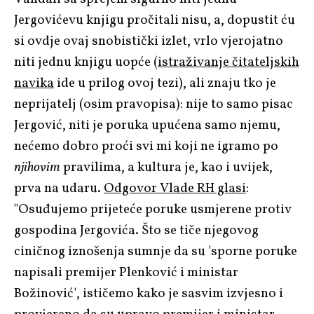
Jergovićevu knjigu pročitali nisu, a, dopustit ću
si ovdje ovaj snobistički izlet, vrlo vjerojatno
niti jednu knjigu uopće (
istraživanje čitateljskih
navika
ide u prilog ovoj tezi), ali znaju tko je
neprijatelj (osim pravopisa): nije to samo pisac
Jergović, niti je poruka upućena samo njemu,
nećemo dobro proći svi mi koji ne igramo po
njihovim
pravilima, a kultura je, kao i uvijek,
prva na udaru.
Odgovor Vlade RH glasi
:
"Osuđujemo prijeteće poruke usmjerene protiv
gospodina Jergovića. Što se tiče njegovog
ciničnog iznošenja sumnje da su 'sporne poruke
napisali premijer Plenković i ministar
Božinović', ističemo kako je sasvim izvjesno i