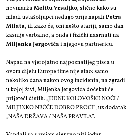
novinarku
Melitu Vrsaljko
, slično kako su
mladi ustašoljupci nedugo prije napali
Petra
Milata
, ili kako će, oni nešto stariji, samo dan
kasnije verbalno, a onda i fizički nasrnuti na
Miljenka Jergovića
i njegovu partnericu.
Napad na vjerojatno najpoznatijeg pisca u
ovom dijelu Europe time nije stao: samo
nekoliko dana nakon ovog incidenta, na zgradi
u kojoj živi, Miljenka Jergovića dočekat će
prijeteći distih: „JEDNE KOLOVOŠKE NOĆI /
MILJENKO NEĆČE DOBRO PROĆI”, uz dodatak
„NAŠA DRŽAVA / NAŠA PRAVILA”.
Vandali sa sprejem sigurno niti jednu