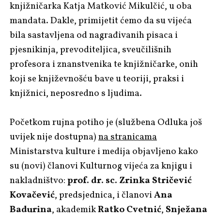
knjižničarka Katja Matković Mikulčić, u oba
mandata. Dakle, primijetit ćemo da su vijeća
bila sastavljena od nagrađivanih pisaca i
pjesnikinja, prevoditeljica, sveučilišnih
profesora i znanstvenika te knjižničarke, onih
koji se književnošću bave u teoriji, praksi i
knjižnici, neposredno s ljudima.
Početkom rujna potiho je (službena Odluka još
uvijek nije dostupna)
na stranicama
Ministarstva kulture i medija objavljeno kako
su (novi) članovi Kulturnog vijeća za knjigu i
nakladništvo:
prof. dr. sc. Zrinka Stričević
Kovačević
, predsjednica, i članovi
Ana
Badurina
, akademik
Ratko Cvetnić
,
Snježana