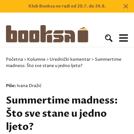
Klub Booksa ne radi od 20.7. do 24.8.
Početna
>
Kolumne
>
Urednički komentar
> Summertime
madness: Što sve stane u jedno ljeto?
Piše:
Ivana Dražić
Summertime madness:
Što sve stane u jedno
ljeto?