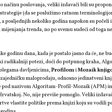
 o načinu poslovanja, veliki izdavači bili su propon
 strategije (da se poslužimo ratnom terminologij
, a posljednjih nekoliko godina napokon su počeli i
mijenjanja trenda, no po svemu sudeći od toga ne
.
like godinu dana, kada je postalo jasno da će, ne bu
ki radikalniji potezi, doći do potpunog kraha, Alg
kolegama davljenicima,
Profilom
i
Mozaik knji
 zajedničku maloprodaju, odnosno jedinstveni knj
 je pod nazivom Algoritam-Profil-Mozaik (APM) i
Hrvatskoj. No, nije previše pomoglo. Veliki izdavač
žrtve vlastite politike prema knjizi koju su vodili p
 godina.