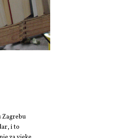
 u Zagrebu
ar, i to
nje za vjeke