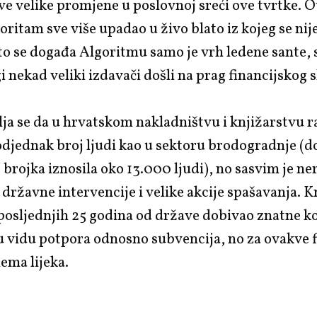
e velike promjene u poslovnoj sreći ove tvrtke. O
ritam sve više upadao u živo blato iz kojeg se ni
što se događa Algoritmu samo je vrh ledene sante,
gi nekad veliki izdavači došli na prag financijskog 
ja se da u hrvatskom nakladništvu i knjižarstvu r
odjednak broj ljudi kao u sektoru brodogradnje (d
e brojka iznosila oko 13.000 ljudi), no sasvim je ne
 državne intervencije i velike akcije spašavanja. K
 posljednjih 25 godina od države dobivao znatne ko
 u vidu potpora odnosno subvencija, no za ovakve 
ema lijeka.