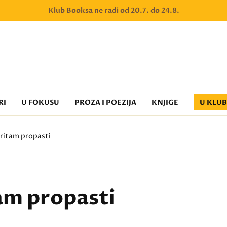
Klub Booksa ne radi od 20.7. do 24.8.
RI
U FOKUSU
PROZA I POEZIJA
KNJIGE
U KLU
ritam propasti
am propasti