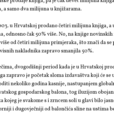
ke prodaje knjiga, pa je čak devet milijuna knji
, a samo dva milijuna u knjižarama.
003. u Hrvatskoj prodano četiri milijuna knjiga, a
na, odnosno čak 50% više. No, na knjige novinskih
 više od četiri milijuna primjeraka, što znači da se
avisnih nakladnika zapravo smanjila 50%.
ečima, dvogodišnji period kada je u Hrvatskoj pr
iga zapravo je početak sloma izdavaštva koji će se 
diti nekoliko godina kasnije, nastupanjem globaln
vatskog gospodarskog balona, tog iluzijom oboja
a kojeg je svakome s i zrncem soli u glavi bilo jasn
niji i dugovječniji od balončića sline na ustima b