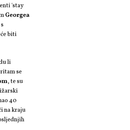
enti 'stay
om
Georgea
 s
će biti
du li
oritam se
gom
, te su
ižarski
mao 40
i na kraju
osljednjih