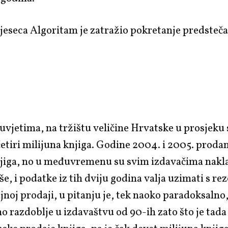
jeseca Algoritam je zatražio pokretanje predsteč
uvjetima, na tržištu veličine Hrvatske u prosjeku 
etiri milijuna knjiga. Godine 2004. i 2005. prodan
njiga, no u međuvremenu su svim izdavačima nakla
, i podatke iz tih dviju godina valja uzimati s re
jnoj prodaji, u pitanju je, tek naoko paradoksalno
no razdoblje u izdavaštvu od 90-ih zato što je tada