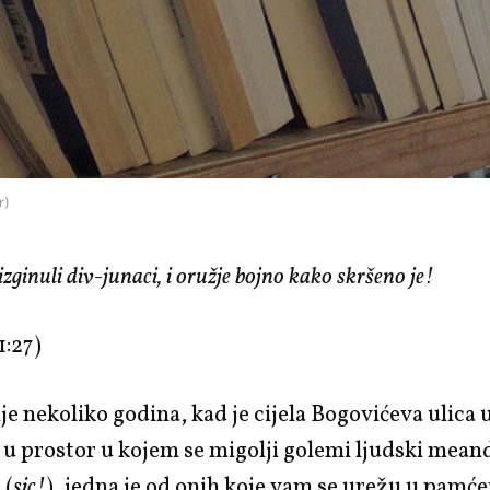
r)
zginuli div-junaci, i oružje bojno kako skršeno je!
1:27)
je nekoliko godina, kad je cijela Bogovićeva ulica
u prostor u kojem se migolji golemi ljudski meand
 (
sic!
), jedna je od onih koje vam se urežu u pamće