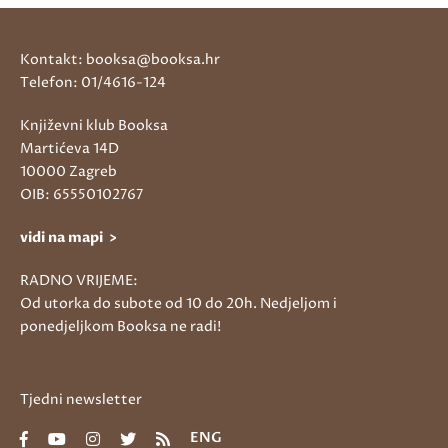
Kontakt: booksa@booksa.hr
Telefon: 01/4616-124
Književni klub Booksa
Martićeva 14D
10000 Zagreb
OIB: 65550102767
vidi na mapi >
RADNO VRIJEME:
Od utorka do subote od 10 do 20h. Nedjeljom i
ponedjeljkom Booksa ne radi!
Tjedni newsletter
ENG