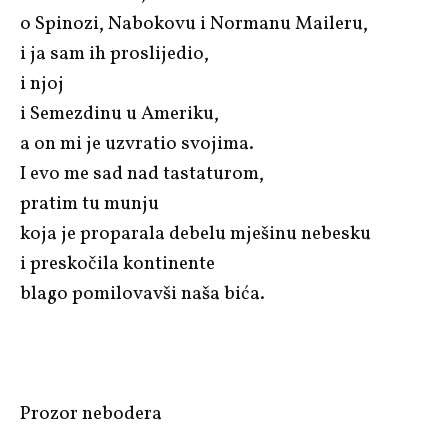
o Spinozi, Nabokovu i Normanu Maileru,
i ja sam ih proslijedio,
i njoj
i Semezdinu u Ameriku,
a on mi je uzvratio svojima.
I evo me sad nad tastaturom,
pratim tu munju
koja je proparala debelu mješinu nebesku
i preskočila kontinente
blago pomilovavši naša bića.
Prozor nebodera