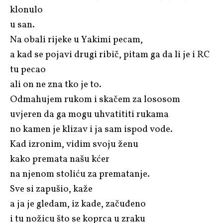
klonulo
u san.
Na obali rijeke u Yakimi pecam,
a kad se pojavi drugi ribič, pitam ga da li je i RC
tu pecao
ali on ne zna tko je to.
Odmahujem rukom i skačem za lososom
uvjeren da ga mogu uhvatititi rukama
no kamen je klizav i ja sam ispod vode.
Kad izronim, vidim svoju ženu
kako premata našu kćer
na njenom stoliću za prematanje.
Sve si zapušio, kaže
a ja je gledam, iz kade, začuđeno
i tu nožicu što se koprca u zraku