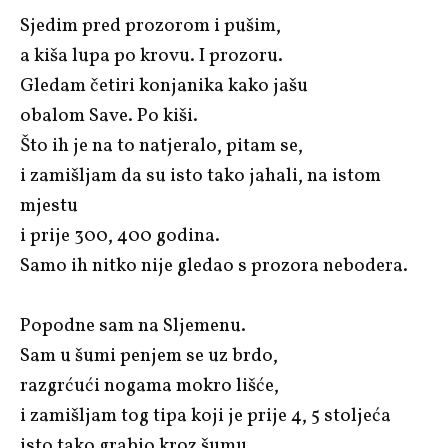
Sjedim pred prozorom i pušim,
a kiša lupa po krovu. I prozoru.
Gledam četiri konjanika kako jašu
obalom Save. Po kiši.
Što ih je na to natjeralo, pitam se,
i zamišljam da su isto tako jahali, na istom
mjestu
i prije 300, 400 godina.
Samo ih nitko nije gledao s prozora nebodera.
Popodne sam na Sljemenu.
Sam u šumi penjem se uz brdo,
razgrćući nogama mokro lišće,
i zamišljam tog tipa koji je prije 4, 5 stoljeća
isto tako grabio kroz šumu.