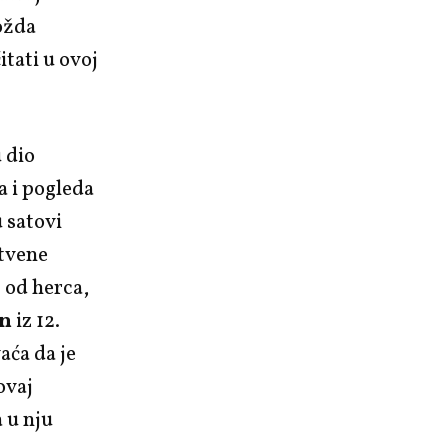
možda
tati u ovoj
 dio
a i pogleda
 satovi
štvene
 od herca,
en
iz 12.
aća da je
ovaj
a u nju