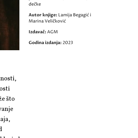
dečke
Autor knjige:
Lamija Begagić i
Marina Veličković
Izdavač:
AGM
Godina izdanja:
2023
nosti,
osti
že što
vanje
aja,
d