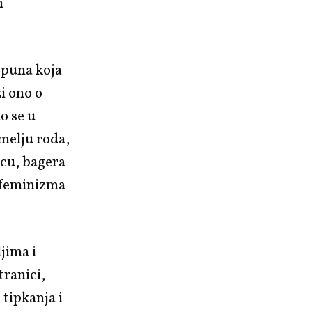
h
opuna koja
zi ono o
o se u
melju roda,
icu, bagera
a feminizma
ljima i
tranici,
tipkanja i