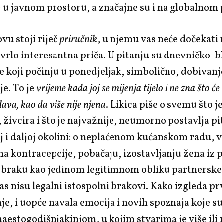
 u javnom prostoru, a značajne su i na globalnom 
ovu stoji riječ
priručnik
, u njemu vas neće dočekati
ć vrlo interesantna priča. U pitanju su dnevničko-
ce koji počinju u ponedjeljak, simbolično, dobivan
e. To je
vrijeme kada joj se mijenja tijelo i ne zna što će
glava, kao da više nije njena
. Likica piše o svemu što j
i, živcira i što je najvažnije, neumorno postavlja pi
oj i daljoj okolini: o neplaćenom kućanskom radu, 
 kontracepcije, pobačaju, izostavljanju žena iz 
o braku kao jedinom legitimnom obliku partnerske
as nisu legalni istospolni brakovi. Kako izgleda p
nje, i uopće navala emocija i novih spoznaja koje s
aestogodišnjakinjom, u kojim stvarima je više ili