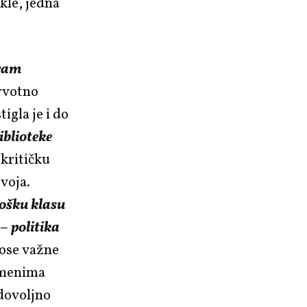
kle, jedna
ram
prvotno
igla je i do
iblioteke
 kritičku
zvoja.
ošku klasu
– politika
nose važne
omenima
dovoljno