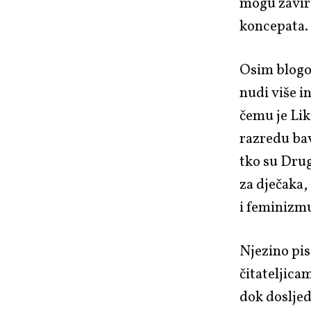
mogu zaviri
koncepata.
Osim blogov
nudi više i
čemu je Lik
razredu bav
tko su Drug
za dječaka,
i feminizmu
Njezino pis
čitateljicam
dok doslje