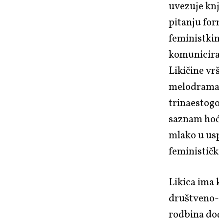
uvezuje kn
pitanju for
feministkin
komunicira 
Likičine vr
melodramati
trinaestogo
saznam hoće
mlako u us
feminističk
Likica ima 
društveno-s
rodbina dođ