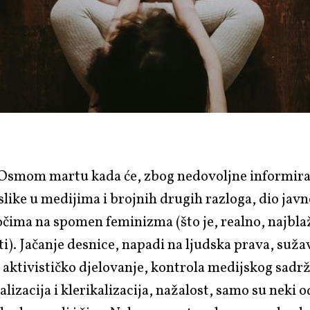
 Osmom martu kada će, zbog nedovoljne informira
 slike u medijima i brojnih drugih razloga, dio javn
očima na spomen feminizma (što je, realno, najbla
i). Jačanje desnice, napadi na ljudska prava, suža
 aktivističko djelovanje, kontrola medijskog sadrž
alizacija i klerikalizacija, nažalost, samo su neki o