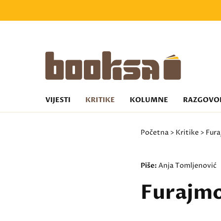
VIJESTI
KRITIKE
KOLUMNE
RAZGOVO
Početna
>
Kritike
> Fur
Piše:
Anja Tomljenović
Furajmo