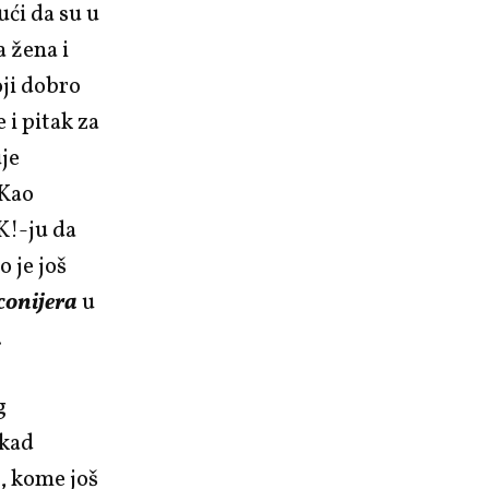
ći da su u
a žena i
oji dobro
 i pitak za
uje
 Kao
K!-ju da
o je još
onijera
u
.
g
 kad
i, kome još