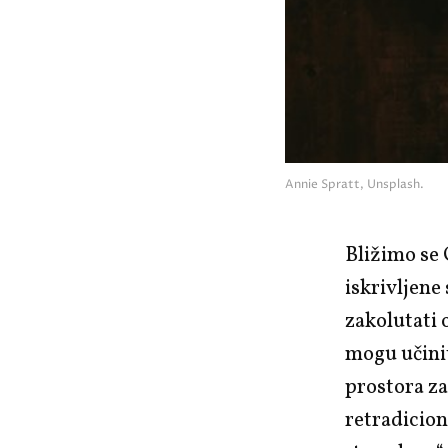
Annie Spratt, Unsplash.
Bližimo se
iskrivljene
zakolutati 
mogu učinit
prostora za
retradicion