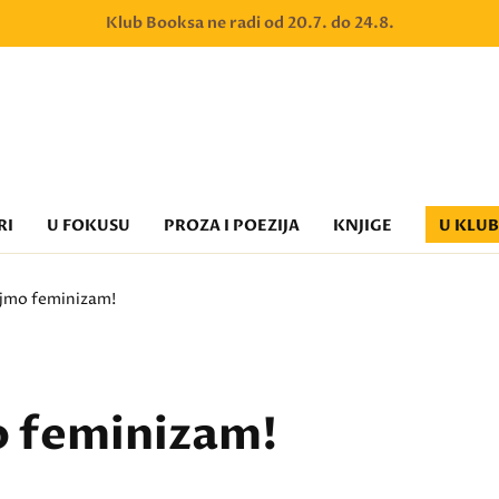
Klub Booksa ne radi od 20.7. do 24.8.
RI
U FOKUSU
PROZA I POEZIJA
KNJIGE
U KLU
ajmo feminizam!
 feminizam!