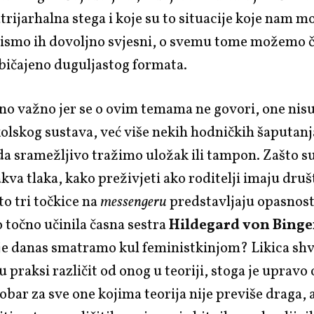
trijarhalna stega i koje su to situacije koje nam 
ismo ih dovoljno svjesni, o svemu tome možemo či
bičajeno duguljastog formata.
no važno jer se o ovim temama ne govori, one nisu
kolskog sustava, već više nekih hodničkih šaputanj
 sramežljivo tražimo uložak ili tampon. Zašto su
akva tlaka, kako preživjeti ako roditelji imaju dru
to tri točkice na
messengeru
predstavljaju opasnost
to točno učinila časna sestra
Hildegard von Bing
 je danas smatramo kul feministkinjom? Likica shv
 praksi različit od onog u teoriji, stoga je upravo 
obar za sve one kojima teorija nije previše draga, 