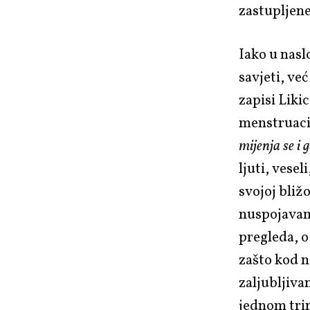
zastupljene
Iako u nasl
savjeti, ve
zapisi Liki
menstruacij
mijenja se i 
ljuti, vesel
svojoj bliž
nuspojavama
pregleda, 
zašto kod n
zaljubljiva
jednom trin