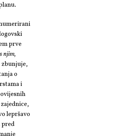
planu.
 numerirani
blogovski
jem prve
 s njim,
e zbunjuje,
tanja o
vrstama i
povijesnih
 zajednice,
rvo lepršavo
u pred
 manje