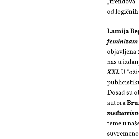
„trendova“ 
od logičnih 
Lamija Be
feminizam –
objavljena 
nas u izdan
XXI.
U "oži
publicistik
Dosad su ob
autora
Bru
međuovisn
teme u naš
suvremenos