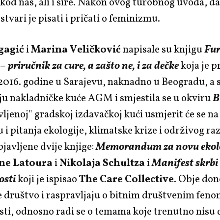
kod nas, ali i šire. Nakon ovog turobnog uvoda, da
stvari je pisati i pričati o feminizmu.
gagić
i
Marina Veličković
napisale su knjigu
Fu
 priručnik za cure, a zašto ne, i za dečke
koja je 
2016. godine u Sarajevu, naknadno u Beogradu, a st
ju nakladničke kuće AGM i smjestila se u okviru
B
vljenoj" gradskoj izdavačkoj kući usmjerit će se na
u i pitanja ekologije, klimatske krize i održivog ra
javljene dvije knjige:
Memorandum za novu ekol
ne Latoura
i
Nikolaja Schultza
i
Manifest skrbi 
osti
koji je ispisao
The Care Collective
. Obje do
e društvo i raspravljaju o bitnim društvenim fen
ti, odnosno radi se o temama koje trenutno nisu 