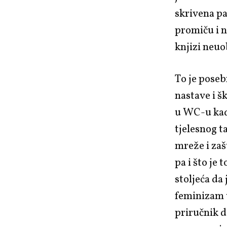
skrivena pa
promiču i n
knjizi neuo
To je poseb
nastave i š
u WC-u kada
tjelesnog t
mreže i zaš
pa i što je 
stoljeća da
feminizam u
priručnik d