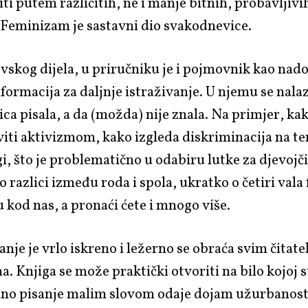
ti putem različitih, ne i manje bitnih, probavljivi
 Feminizam je sastavni dio svakodnevice.
skog dijela, u priručniku je i pojmovnik kao nad
nformacija za daljnje istraživanje. U njemu se nala
ica pisala, a da (možda) nije znala. Na primjer, kak
iti aktivizmom, kako izgleda diskriminacija na te
i, što je problematično u odabiru lutke za djevojč
 o razlici između roda i spola, ukratko o četiri val
 kod nas, a pronaći ćete i mnogo više.
anje je vrlo iskreno i ležerno se obraća svim čitate
a. Knjiga se može praktički otvoriti na bilo kojoj s
dno pisanje malim slovom odaje dojam užurbanost 