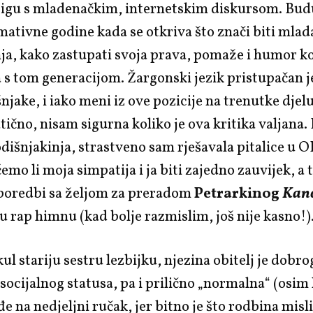
jigu s mladenačkim, internetskim diskursom. Budu
mativne godine kada se otkriva što znači biti mlad
ja, kako zastupati svoja prava, pomaže i humor k
s tom generacijom. Žargonski jezik pristupačan je
šnjake, i iako meni iz ove pozicije na trenutke djel
čno, nisam sigurna koliko je ova kritika valjana.
dišnjakinja, strastveno sam rješavala pitalice u O
mo li moja simpatija i ja biti zajedno zauvijek, a t
poredbi sa željom za preradom
Petrarkinog
Kanc
u rap himnu (kad bolje razmislim, još nije kasno!)
kul stariju sestru lezbijku, njezina obitelj je dobro
ocijalnog statusa, pa i prilično „normalna“ (osim
e na nedjeljni ručak, jer bitno je što rodbina misl