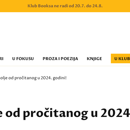
Klub Booksa ne radi od 20.7. do 24.8.
RI
U FOKUSU
PROZA I POEZIJA
KNJIGE
U KLU
olje od pročitanog u 2024. godini!
e od pročitanog u 2024