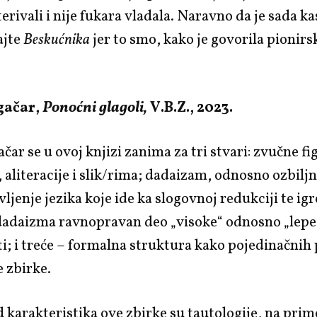
erivali i nije fukara vladala. Naravno da je sada ka
ajte
Beskućnika
jer to smo, kako je govorila pionir
gačar,
Ponoćni glagoli,
V.B.Z., 2023.
ar se u ovoj knjizi zanima za tri stvari: zvučne fi
 aliteracije i slik/rima; dadaizam, odnosno ozbilj
ljenje jezika koje ide ka slogovnoj redukciji te ig
 dadaizma ravnopravan deo „visoke“ odnosno „lepe
i; i treće – formalna struktura kako pojedinačni
e zbirke.
d karakteristika ove zbirke su tautologije, na prim