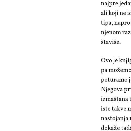
najpre jeda
ali koji n
tipa, napro
njenom raz
štaviše.
Ovo je knji
pa možemo 
poturamo je
Njegova pri
izmaštana t
iste takve 
nastojanja 
dokaže tada 