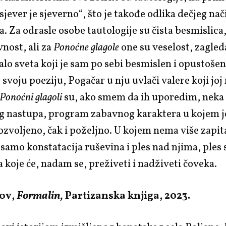
„sjever je sjeverno“, što je takođe odlika dečjeg nač
a. Za odrasle osobe tautologije su čista besmislica,
vnost, ali za
Ponoćne glagole
one su veselost, zagled
alo sveta koji je sam po sebi besmislen i opustoše
svoju poeziju, Pogačar u nju uvlači valere koji joj 
Ponoćni glagoli
su, ako smem da ih uporedim, neka
g nastupa, program zabavnog karaktera u kojem j
ozvoljeno, čak i poželjno. U kojem nema više zapit
 samo konstatacija ruševina i ples nad njima, ples 
 koje će, nadam se, preživeti i nadživeti čoveka.
ov,
Formalin,
Partizanska knjiga, 2023.