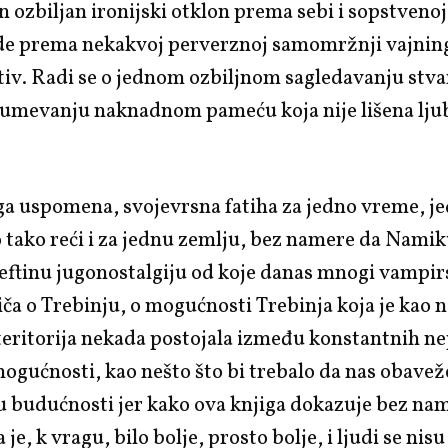
n ozbiljan ironijski otklon prema sebi i sopstvenoj
e ide prema nekakvoj perverznoj samomržnji vajni
tiv. Radi se o jednom ozbiljnom sagledavanju stva
umevanju naknadnom pameću koja nije lišena lju
ga uspomena, svojevrsna fatiha za jedno vreme, j
tako reći i za jednu zemlju, bez namere da Namik
ftinu jugonostalgiju od koje danas mnogi vampirs
ča o Trebinju, o mogućnosti Trebinja koja je kao 
eritorija nekada postojala između konstantnih ne
mogućnosti, kao nešto što bi trebalo da nas obavež
u budućnosti jer kako ova knjiga dokazuje bez nam
je, k vragu, bilo bolje, prosto bolje, i ljudi se nisu 