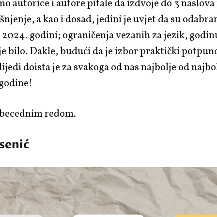
o autorice i autore pitale da izdvoje do 3 naslova
šnjenje, a kao i dosad, jedini je uvjet da su odabra
 2024. godini; ograničenja vezanih za jezik, godin
je bilo. Dakle, budući da je izbor praktički potpu
lijedi doista je za svakoga od nas najbolje od najbo
godine!
abecednim redom.
senić