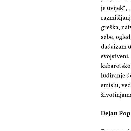
je uvijek“, 
razmišljanj
greška, nai
sebe, ogled
dadaizam u 
svojstveni.
kabaretsko
ludiranje d
smislu, već
životinjama
Dejan Pop