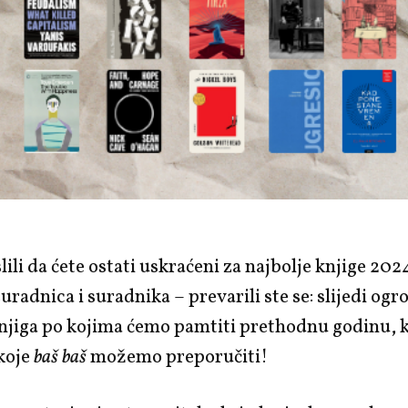
lili da ćete ostati uskraćeni za najbolje knjige 202
uradnica i suradnika – prevarili ste se: slijedi og
njiga po kojima ćemo pamtiti prethodnu godinu, k
 koje
baš baš
možemo preporučiti!