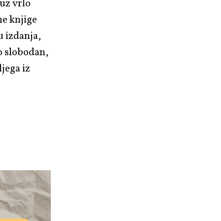
 uz vrlo
ne knjige
u izdanja,
no slobodan,
ljega iz