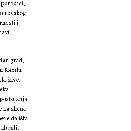
 porodici,
ngerovskog
rnosti i
bavi,
edan grad,
u Kabilu
ki žive.
neka
postojanja
e na slična
ere da išta
ubijali,