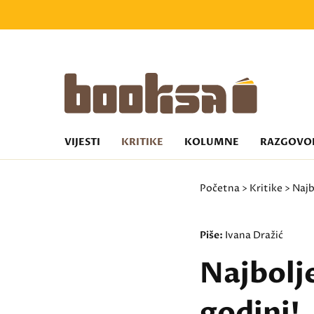
VIJESTI
KRITIKE
KOLUMNE
RAZGOVO
Početna
>
Kritike
> Najb
Piše:
Ivana Dražić
Najbolj
godini!