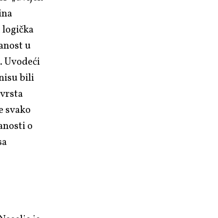
ina
 logička
anost u
n. Uvodeći
nisu bili
 vrsta
e svako
anosti o
sa