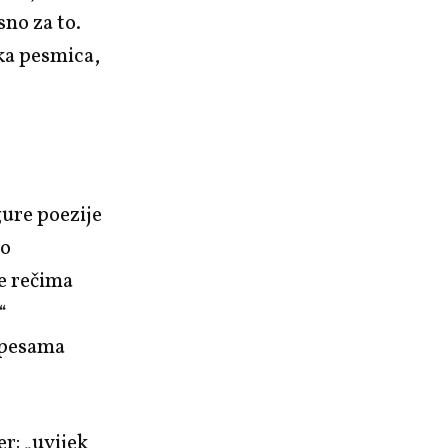
sno za to.
ska pesmica,
gure poezije
no
re rečima
“
h pesama
er: „uvijek