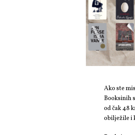
Ako ste mis
Booksinih s
od čak 48 k
obilježile i