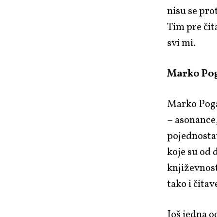
nisu se prot
Tim pre čit
svi mi.
Marko Po
Marko Pogač
– asonance,
pojednostav
koje su od
književnost
tako i čitav
Još jedna o