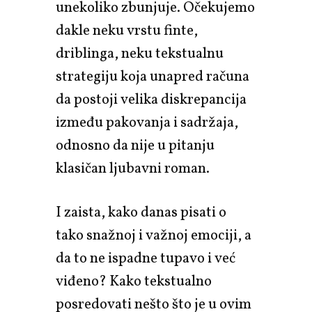
unekoliko zbunjuje. Očekujemo
dakle neku vrstu finte,
driblinga, neku tekstualnu
strategiju koja unapred računa
da postoji velika diskrepancija
između pakovanja i sadržaja,
odnosno da nije u pitanju
klasičan ljubavni roman.
I zaista, kako danas pisati o
tako snažnoj i važnoj emociji, a
da to ne ispadne tupavo i već
viđeno? Kako tekstualno
posredovati nešto što je u ovim