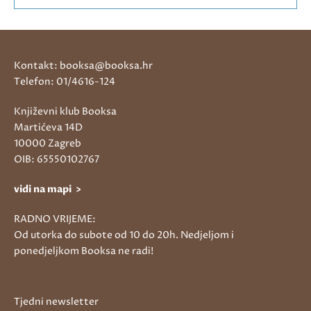
Kontakt: booksa@booksa.hr
Telefon: 01/4616-124
Književni klub Booksa
Martićeva 14D
10000 Zagreb
OIB: 65550102767
vidi na mapi >
RADNO VRIJEME:
Od utorka do subote od 10 do 20h. Nedjeljom i
ponedjeljkom Booksa ne radi!
Tjedni newsletter