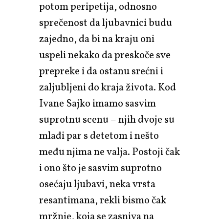
potom peripetija, odnosno
sprečenost da ljubavnici budu
zajedno, da bi na kraju oni
uspeli nekako da preskoče sve
prepreke i da ostanu srećni i
zaljubljeni do kraja života. Kod
Ivane Sajko imamo sasvim
suprotnu scenu – njih dvoje su
mlađi par s detetom i nešto
među njima ne valja. Postoji čak
i ono što je sasvim suprotno
osećaju ljubavi, neka vrsta
resantimana, rekli bismo čak
mržnje, koja se zasniva na