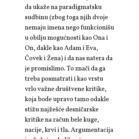
da ukaže na paradigmatsku
sudbinu (zbog toga njih dvoje
nemaju imena nego funkcionišu
u obilju mogućnosti kao Ona i
On, dakle kao Adam i Eva,
Čovek i Žena) i da nas natera da
je promislimo. To znači da ga
treba posmatrati i kao vrstu
vrlo važne društvene kritike,
koja bode upravo tamo odakle
stižu najžešće desničarske
kritike na račun bele kuge,
nacije, krvi i tla. Argumentacija