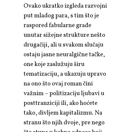
Ovako ukratko izgleda razvojni
put mladog para, s tim što je
raspored fabularne građe
unutar sižejne strukture nešto
drugačiji, ali u svakom slučaju
ostaju jasne neuralgične tačke,
one koje zaslužuju širu
tematizaciju, a ukazuju upravo
na ono što ovaj roman čini
važnim – politizaciju ljubavi u
posttranziciji ili, ako hoćete
tako, divljem kapitalizmu. Na
stranu što njih dvoje, pre nego