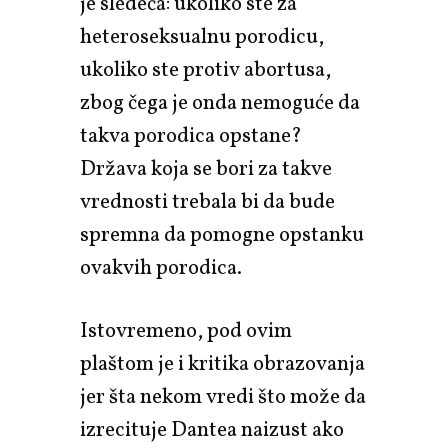
je sledeća: ukoliko ste za
heteroseksualnu porodicu,
ukoliko ste protiv abortusa,
zbog čega je onda nemoguće da
takva porodica opstane?
Država koja se bori za takve
vrednosti trebala bi da bude
spremna da pomogne opstanku
ovakvih porodica.
Istovremeno, pod ovim
plaštom je i kritika obrazovanja
jer šta nekom vredi što može da
izrecituje Dantea naizust ako