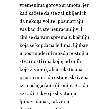
vremenima gotovo sramota, jer
kad kažete da ste zaljubljeni ili
da nekoga volite, posmatraju
vas kao da ste neuračunljivi i
čini se da vam spremaju košulju
koja se kopča na leđima. Ljubav
u postmoderni možda postoji u
stvarnosti (ma kojoj od onih
koje živimo), ali u tekstu ona
prosto mora da ostane skrivena
iza naslaga (auto)ironije. Šta da
se radi, takvo je shvatanja
ljubavi danas, takve su