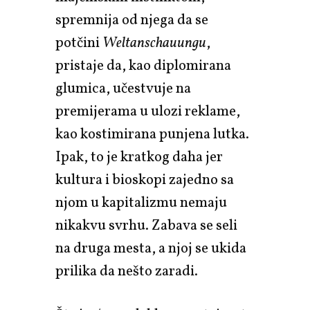
spremnija od njega da se
potčini
Weltanschauungu
,
pristaje da, kao diplomirana
glumica, učestvuje na
premijerama u ulozi reklame,
kao kostimirana punjena lutka.
Ipak, to je kratkog daha jer
kultura i bioskopi zajedno sa
njom u kapitalizmu nemaju
nikakvu svrhu. Zabava se seli
na druga mesta, a njoj se ukida
prilika da nešto zaradi.