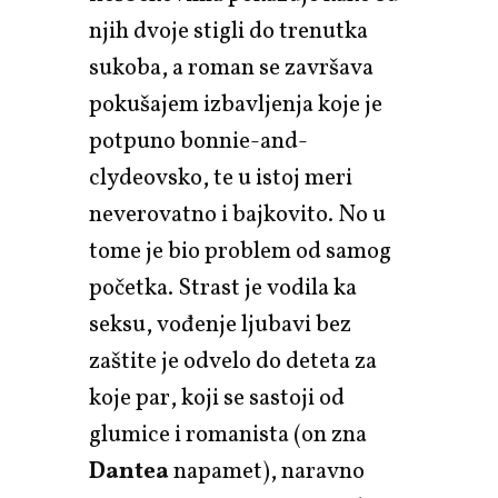
njih dvoje stigli do trenutka
sukoba, a roman se završava
pokušajem izbavljenja koje je
potpuno bonnie-and-
clydeovsko, te u istoj meri
neverovatno i bajkovito. No u
tome je bio problem od samog
početka. Strast je vodila ka
seksu, vođenje ljubavi bez
zaštite je odvelo do deteta za
koje par, koji se sastoji od
glumice i romanista (on zna
Dantea
napamet), naravno