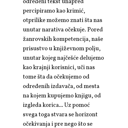
određeni tekst unapred
percipiramo kao krimić,
otprilike možemo znati šta nas
unutar narativa očekuje. Pored
žanrovskih kompetencija, naše
prisustvo u književnom polju,
unutar kojeg najčešće delujemo
kao krajnji korisnici, uči nas
tome šta da očekujemo od
određenih izdavača, od mesta
na kojem kupujemo knjigu, od
izgleda korica... Uz pomoć
svega toga stvara se horizont
očekivanja i pre nego što se