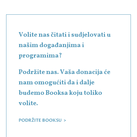
Volite nas čitati i sudjelovati u
našim događanjima i
programima?
Podržite nas. Vaša donacija će
nam omogućiti da i dalje
budemo Booksa koju toliko
volite.
PODRŽITE BOOKSU >