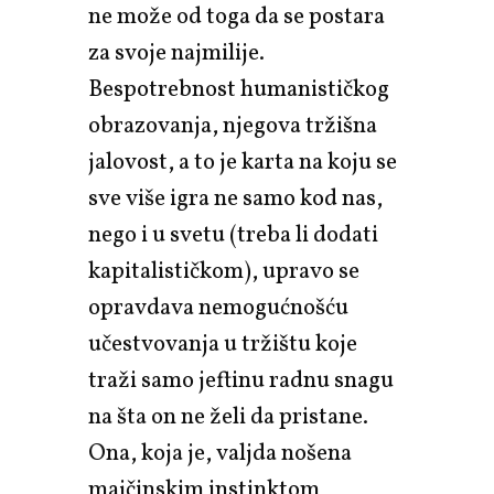
ne može od toga da se postara
za svoje najmilije.
Bespotrebnost humanističkog
obrazovanja, njegova tržišna
jalovost, a to je karta na koju se
sve više igra ne samo kod nas,
nego i u svetu (treba li dodati
kapitalističkom), upravo se
opravdava nemogućnošću
učestvovanja u tržištu koje
traži samo jeftinu radnu snagu
na šta on ne želi da pristane.
Ona, koja je, valjda nošena
majčinskim instinktom,