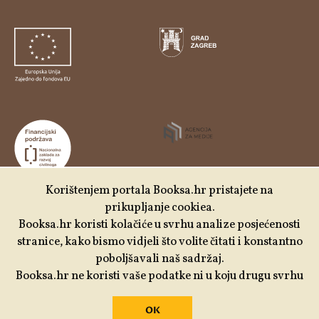
Korištenjem portala Booksa.hr pristajete na
prikupljanje cookiea.
Udruga Kulturtreger je korisnik institucionalne podrške
Booksa.hr koristi kolačiće u svrhu analize posjećenosti
Nacionalne zaklade za razvoj civilnoga društva za
stranice, kako bismo vidjeli što volite čitati i konstantno
stabilizaciju i/ili razvoj udruge u području demokratizacije i
poboljšavali naš sadržaj.
društvenog razvoja.
Booksa.hr ne koristi vaše podatke ni u koju drugu svrhu
OK