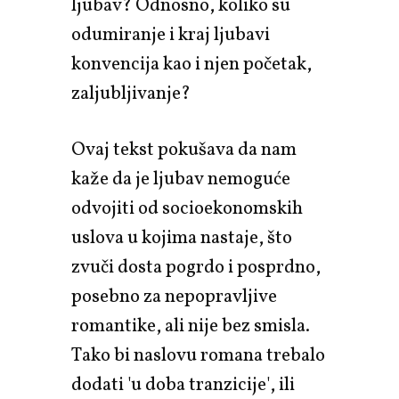
ljubav? Odnosno, koliko su
odumiranje i kraj ljubavi
konvencija kao i njen početak,
zaljubljivanje?
Ovaj tekst pokušava da nam
kaže da je ljubav nemoguće
odvojiti od socioekonomskih
uslova u kojima nastaje, što
zvuči dosta pogrdo i posprdno,
posebno za nepopravljive
romantike, ali nije bez smisla.
Tako bi naslovu romana trebalo
dodati 'u doba tranzicije', ili