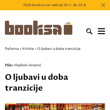
Klub Booksa ne radi od 20.7. do 24.8.
Početna
>
Kritike
> O ljubavi u doba tranzicije
Piše:
Vladimir Arsenić
O ljubavi u doba
tranzicije