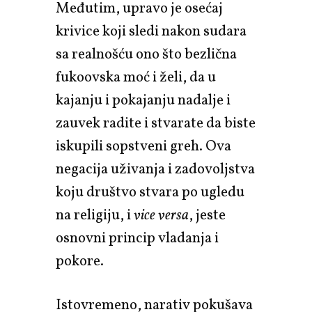
Međutim, upravo je osećaj
krivice koji sledi nakon sudara
sa realnošću ono što bezlična
fukoovska moć i želi, da u
kajanju i pokajanju nadalje i
zauvek radite i stvarate da biste
iskupili sopstveni greh. Ova
negacija uživanja i zadovoljstva
koju društvo stvara po ugledu
na religiju, i
vice versa
, jeste
osnovni princip vladanja i
pokore.
Istovremeno, narativ pokušava