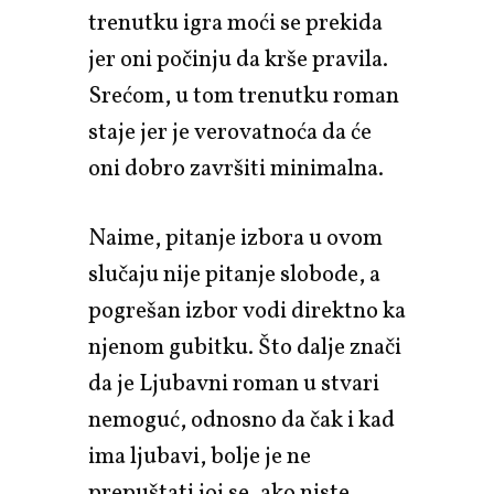
trenutku igra moći se prekida
jer oni počinju da krše pravila.
Srećom, u tom trenutku roman
staje jer je verovatnoća da će
oni dobro završiti minimalna.
Naime, pitanje izbora u ovom
slučaju nije pitanje slobode, a
pogrešan izbor vodi direktno ka
njenom gubitku. Što dalje znači
da je Ljubavni roman u stvari
nemoguć, odnosno da čak i kad
ima ljubavi, bolje je ne
prepuštati joj se, ako niste