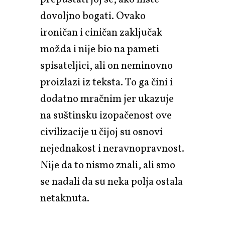
dovoljno bogati. Ovako
ironičan i ciničan zaključak
možda i nije bio na pameti
spisateljici, ali on neminovno
proizlazi iz teksta. To ga čini i
dodatno mračnim jer ukazuje
na suštinsku izopačenost ove
civilizacije u čijoj su osnovi
nejednakost i neravnopravnost.
Nije da to nismo znali, ali smo
se nadali da su neka polja ostala
netaknuta.