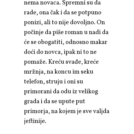
nema novaca. Spremni su da
rade, ona čak i da se potpuno
ponizi, ali to nije dovoljno. On
počinje da piše roman u nadi da
će se obogatiti, odnosno makar
doći do novca, ipak ni to ne
pomaže. Kreću svađe, kreće
mržnja, na koncu im seku
telefon, struju i oni su
primorani da odu iz velikog
grada i da se upute put
primorja, na kojem je sve valjda
jeftinije.