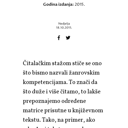
Godina izdanja:
2015.
Nedjelja
18.10.2015.
Čitalačkim stažom stiče se ono
što bismo nazvali žanrovskim
kompetencijama. To znači da
što duže i više čitamo, to lakše
prepoznajemo određene
matrice prisutne u književnom
tekstu. Tako, na primer, ako