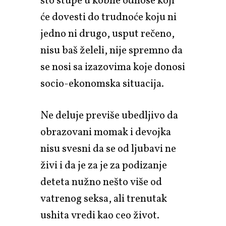
što stupe u kobne odnose koji
će dovesti do trudnoće koju ni
jedno ni drugo, usput rečeno,
nisu baš želeli, nije spremno da
se nosi sa izazovima koje donosi
socio-ekonomska situacija.
Ne deluje previše ubedljivo da
obrazovani momak i devojka
nisu svesni da se od ljubavi ne
živi i da je za je za podizanje
deteta nužno nešto više od
vatrenog seksa, ali trenutak
ushita vredi kao ceo život.