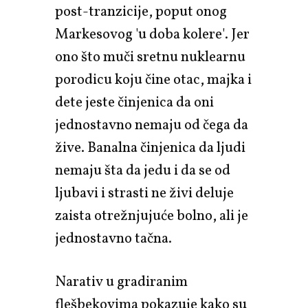
post-tranzicije, poput onog
Markesovog 'u doba kolere'. Jer
ono što muči sretnu nuklearnu
porodicu koju čine otac, majka i
dete jeste činjenica da oni
jednostavno nemaju od čega da
žive. Banalna činjenica da ljudi
nemaju šta da jedu i da se od
ljubavi i strasti ne živi deluje
zaista otrežnjujuće bolno, ali je
jednostavno tačna.
Narativ u gradiranim
flešbekovima pokazuje kako su