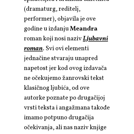
(dramaturg, reditelj,
performer), objavila je ove
godine u izdanju
Meandra
roman koji nosi naziv
Ljubavni
roman
. Svi ovi elementi
jednačine stvaraju unapred
napetost jer kod ovog izdavača
ne očekujemo žanrovski tekst
klasičnog ljubića, od ove
autorke poznate po drugačijoj
vrsti teksta i angažmana takođe
imamo potpuno drugačija
očekivanja, ali nas naziv knjige