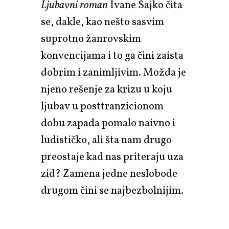
Ljubavni roman
Ivane Sajko čita
se, dakle, kao nešto sasvim
suprotno žanrovskim
konvencijama i to ga čini zaista
dobrim i zanimljivim. Možda je
njeno rešenje za krizu u koju
ljubav u posttranzicionom
dobu zapada pomalo naivno i
ludističko, ali šta nam drugo
preostaje kad nas priteraju uza
zid? Zamena jedne neslobode
drugom čini se najbezbolnijim.