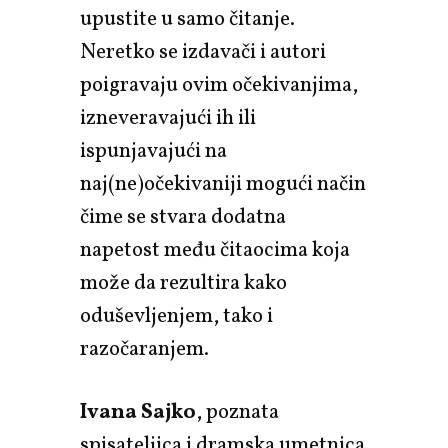
upustite u samo čitanje.
Neretko se izdavači i autori
poigravaju ovim očekivanjima,
izneveravajući ih ili
ispunjavajući na
naj(ne)očekivaniji mogući način
čime se stvara dodatna
napetost među čitaocima koja
može da rezultira kako
oduševljenjem, tako i
razočaranjem.
Ivana Sajko
, poznata
spisateljica i dramska umetnica