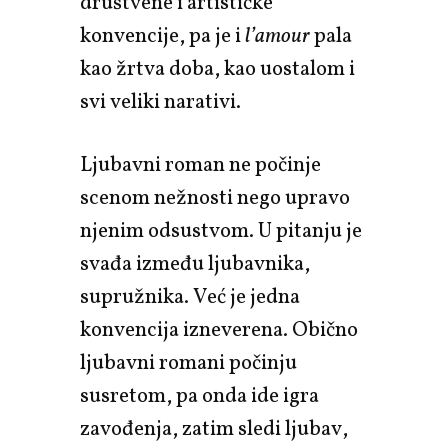
društvene i artističke
konvencije, pa je i
l’amour
pala
kao žrtva doba, kao uostalom i
svi veliki narativi.
Ljubavni roman ne počinje
scenom nežnosti nego upravo
njenim odsustvom. U pitanju je
svađa između ljubavnika,
supružnika. Već je jedna
konvencija izneverena. Obično
ljubavni romani počinju
susretom, pa onda ide igra
zavođenja, zatim sledi ljubav,