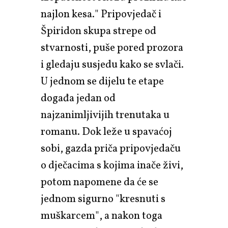
najlon kesa." Pripovjedač i
Špiridon skupa strepe od
stvarnosti, puše pored prozora
i gledaju susjedu kako se svlači.
U jednom se dijelu te etape
događa jedan od
najzanimljivijih trenutaka u
romanu. Dok leže u spavaćoj
sobi, gazda priča pripovjedaču
o dječacima s kojima inače živi,
potom napomene da će se
jednom sigurno "kresnuti s
muškarcem", a nakon toga