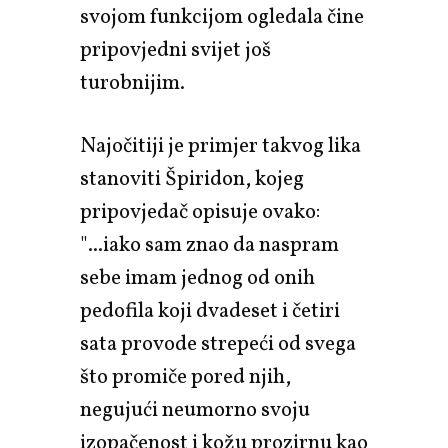
svojom funkcijom ogledala čine
pripovjedni svijet još
turobnijim.
Najočitiji je primjer takvog lika
stanoviti Špiridon, kojeg
pripovjedač opisuje ovako:
"...iako sam znao da naspram
sebe imam jednog od onih
pedofila koji dvadeset i četiri
sata provode strepeći od svega
što promiče pored njih,
negujući neumorno svoju
izopačenost i kožu prozirnu kao