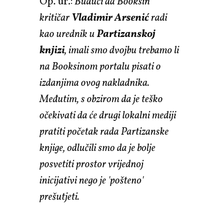
Op. ur.:
Budući da Booksin
kritičar
Vladimir Arsenić
radi
kao urednik u
Partizanskoj
knjizi
, imali smo dvojbu trebamo li
na Booksinom portalu pisati o
izdanjima ovog nakladnika.
Međutim, s obzirom da je teško
očekivati da će drugi lokalni mediji
pratiti početak rada Partizanske
knjige, odlučili smo da je bolje
posvetiti prostor vrijednoj
inicijativi nego je 'pošteno'
prešutjeti.