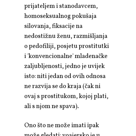
prijateljem i stanodavcem,
homoseksualnog pokušaja
silovanja, fiksacije na
nedostižnu ženu, razmišljanja
o pedofiliji, posjetu prostitutki
i 'konvencionalne' mladenačke
zaljubljenosti, jedno je uvijek
isto: niti jedan od ovih odnosa
ne razvija se do kraja (čak ni
ovaj s prostitukom, kojoj plati,
ali s njom ne spava).
Ono što ne može imati ipak
može gledati: voajersko je u