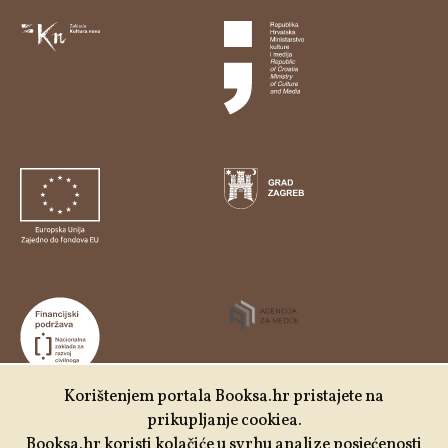
Korištenjem portala Booksa.hr pristajete na
prikupljanje cookiea.
Udruga Kulturtreger je korisnik institucionalne podrške
Booksa.hr koristi kolačiće u svrhu analize posjećenosti