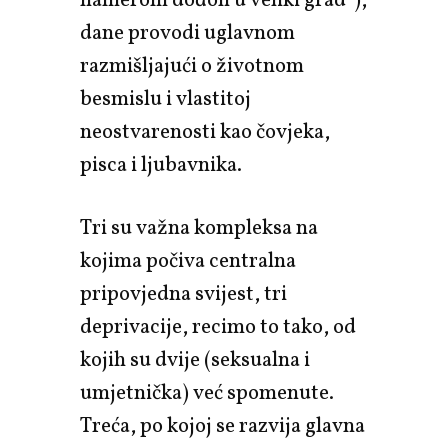
namerom dođoh u veliki grad"),
dane provodi uglavnom
razmišljajući o životnom
besmislu i vlastitoj
neostvarenosti kao čovjeka,
pisca i ljubavnika.
Tri su važna kompleksa na
kojima počiva centralna
pripovjedna svijest, tri
deprivacije, recimo to tako, od
kojih su dvije (seksualna i
umjetnička) već spomenute.
Treća, po kojoj se razvija glavna