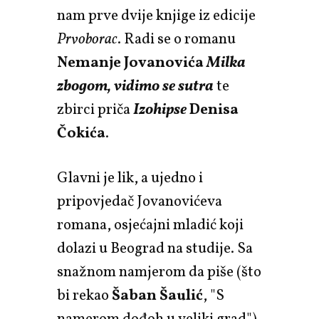
nam prve dvije knjige iz edicije
Prvoborac
. Radi se o romanu
Nemanje Jovanovića
Milka
zbogom, vidimo se sutra
te
zbirci priča
Izohipse
Denisa
Čokića
.
Glavni je lik, a ujedno i
pripovjedač Jovanovićeva
romana, osjećajni mladić koji
dolazi u Beograd na studije. Sa
snažnom namjerom da piše (što
bi rekao
Šaban Šaulić
, "S