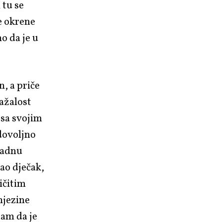
 tu se
se okrene
o da je u
n, a priče
nažalost
 sa svojim
 dovoljno
kladnu
kao dječak,
ličitim
 njezine
jam da je