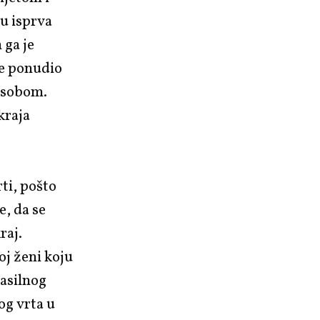
u isprva
 ga je
je ponudio
a sobom.
kraja
rti, pošto
e, da se
raj.
oj ženi koju
nasilnog
og vrta u