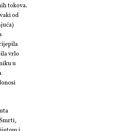
nih tokova.
svaki od
ajuća)
s
ijepila
ila vrlo
iniku u
a
donosi
puta
 Smrti,
ijetom i