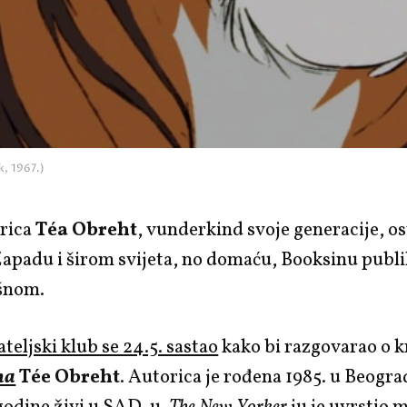
k, 1967.)
rica
Téa Obreht
, vunderkind svoje generacije, osv
Zapadu i širom svijeta, no domaću, Booksinu publi
šnom.
ateljski klub se 24.5. sastao
kako bi razgovarao o k
na
Tée Obreht
. Autorica je rođena 1985. u Beogra