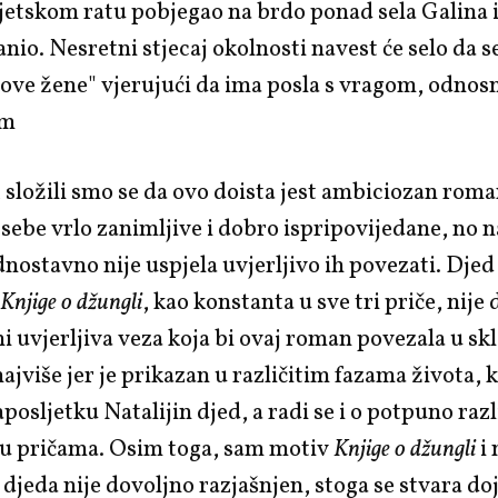
etskom ratu pobjegao na brdo ponad sela Galina i
anio. Nesretni stjecaj okolnosti navest će selo da 
rove žene" vjerujući da ima posla s vragom, odnosn
om
 složili smo se da ovo doista jest ambiciozan roma
 sebe vrlo zanimljive i dobro ispripovijedane, no 
dnostavno nije uspjela uvjerljivo ih povezati. Djed
m
Knjige o džungli
, kao konstanta u sve tri priče, nije
i uvjerljiva veza koja bi ovaj roman povezala u s
najviše jer je prikazan u različitim fazama života, 
aposljetku Natalijin djed, a radi se i o potpuno raz
 u pričama. Osim toga, sam motiv
Knjige o džungli
i
 djeda nije dovoljno razjašnjen, stoga se stvara do