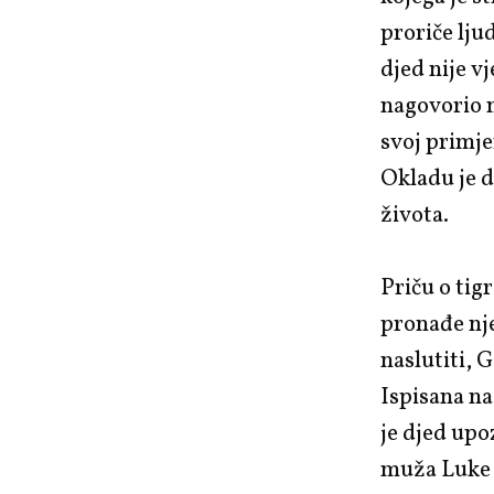
proriče lju
djed nije v
nagovorio n
svoj primj
Okladu je d
života.
Priču o tig
pronađe nje
naslutiti, 
Ispisana na
je djed upo
muža Luke 