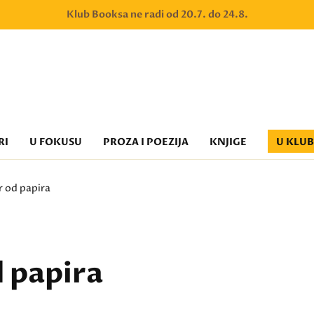
Klub Booksa ne radi od 20.7. do 24.8.
RI
U FOKUSU
PROZA I POEZIJA
KNJIGE
U KLU
r od papira
d papira