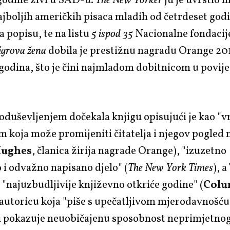
godine živi u SAD-u.
The New Yorker
ju je uvrstio 
jboljih američkih pisaca mlađih od četrdeset god
 popisu, te na listu
5 ispod 35
Nacionalne fondacije
igrova žena
dobila je prestižnu nagradu Orange 201
godina, što je čini najmlađom dobitnicom u povije
s oduševljenjem dočekala knjigu opisujući je kao "v
m koja može promijeniti čitatelja i njegov pogled n
Hughes
, članica žirija nagrade Orange), "izuzetno
i odvažno napisano djelo" (
The New York Times
), a
"najuzbudljivije književno otkriće godine" (
Col
 autoricu koja "piše s upečatljivom mjerodavnošću
 i pokazuje neuobičajenu sposobnost neprimjetnog