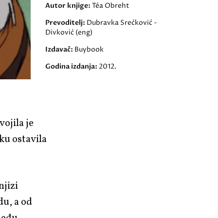
Autor knjige:
Téa Obreht
Prevoditelj:
Dubravka Srećković -
Divković (eng)
Izdavač:
Buybook
Godina izdanja:
2012.
ojila je
ku ostavila
njizi
du, a od