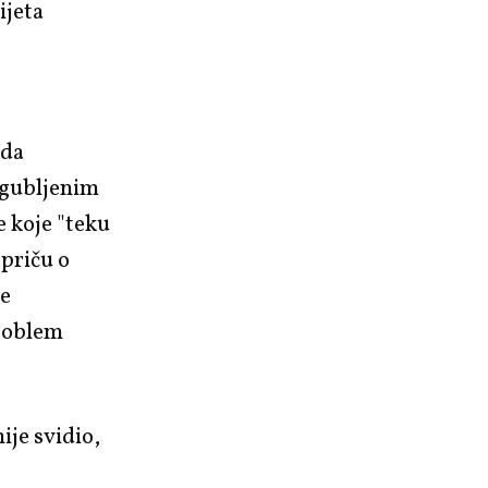
ijeta
a
ada
zgubljenim
e koje "teku
 priču o
se
problem
je svidio,