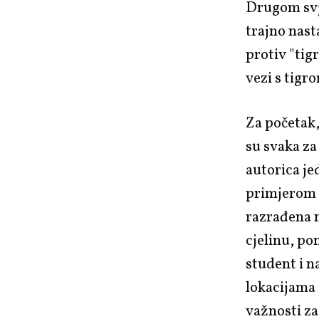
Drugom svj
trajno nast
protiv "tig
vezi s tigr
Za početak,
su svaka za
autorica je
primjero
razrađena n
cjelinu, po
student i n
lokacijama
važnosti za