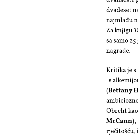
dvanaeste 
dvadeset na
najmlađu na
Za knjigu
T
sa samo 25 
nagrade.
Kritika je 
"s alkemijo
(
Bettany 
ambiciozno 
Obreht kao 
McCann
),
rječitošću,