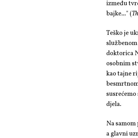
između tvrd
bajke..." (
Th
Teško je uk
službenom 
doktorica N
osobnim stv
kao tajne ri
besmrtnom č
susrećemo s
djela.
Na samom po
a glavni uz