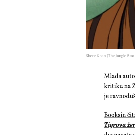
Shere Khan (The Jungle Boo
Mlada auto
kritiku na 
je ravnodu
Booksin čit
Tigrova že