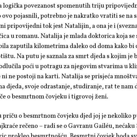
a logička povezanost spomenutih triju pripovijed
ovo pojasnili, potrebno je nakratko vratiti se na 
i pripovijedni tok jest Natalijin, a ona je i (svezn
ica u romanu. Natalija je mlada doktorica koja se 
ila zaputila kilometrima daleko od doma kako bi c
tištu. Na putu je saznala za smrt djeda s kojim je b
e odlučila poći u potragu za njegovim stvarima u kl
 ni ne postoji na karti. Natalija se prisjeća mnoštv
 djeda, svoje odrastanje, studiranje, rat te nam 
če o besmrtnom čovjeku i tigrovoj ženi.
 priču o besmrtnom čovjeku djed joj je nekoliko 
ajkraće rečeno – radi se o Gavranu Gailéu, nećaku
tric prokleo besmrtnošću. Besmrtni čovjek hoda sv