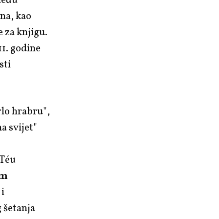
među
ina, kao
 za knjigu.
1. godine
sti
rlo hrabru",
a svijet"
 Téu
um
 i
 šetanja