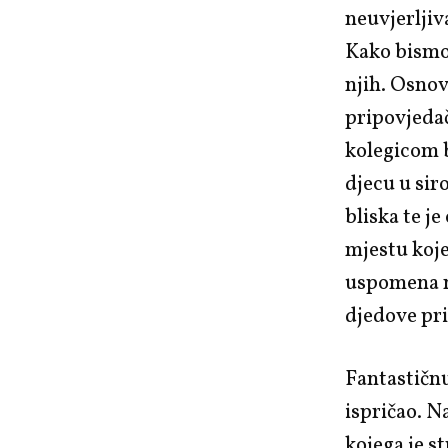
neuvjerljiv
Kako bismo 
njih. Osnovn
pripovjedač
kolegicom b
djecu u siro
bliska te j
mjestu koje
uspomena na
djedove pri
Fantastičnu
ispričao. N
kojega je s