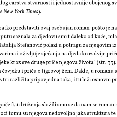
og carstva stvarnosti i jednostavnije obojenog sv
e New York Times
).
ratko predstaviti ovaj osebujan roman: pošto je n
putu saznala za djedovu smrt daleko od kuće, ml
atalija Stefanović polazi u potragu za njegovim i
arima i oživljuje sjećanja na djeda kroz dvije prič
jeke kroz sve druge priče njegova života" (str. 33):
ovjeku i priču o tigrovoj ženi. Dakle, u romanu 
 tri različita pripovjedna toka, i tu leži osnovni 
četku druženja složili smo se da nam se roman ni
roci tomu su njegova nedovoljno jaka struktura te