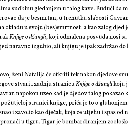
dima sudbinu gledanjem u talog kave. Budući da m
jerovao da je besmrtan, u trenutku slabosti Gavran
a okladu u svoju (bes)smrtnost, a kao zalog djed 
erak
Knjige o džungli
, koji odmalena posvuda nosi s
jed naravno izgubio, ali knjigu je ipak zadržao do 
rovoj ženi Natalija će otkriti tek nakon djedove sm
gove stvari i zadnju stranicu
Knjige o džungli
koju j
Gavran napokon uzeo kad je djedov talog pokazao k
 požutjeloj stranici knjige, priča je to o gluhonjem
znao i zavolio kao dječak, koja će utjehu i spas od 
pronaći u tigru. Tigar je bombardiranjem zoološk