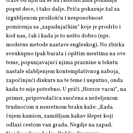
traže od njih da se na radionicama ponašaju
poput dece, i tako dalje. Priča pokazuje žal za
izgubljenom prošlošću i nesposobnost
pomirenja sa „zapadnjačkim“ koje je prodrlo i
kod nas, čak i kada je to nešto dobro (npr.
moderne metode nastave engleskog). No zbirka
sveukupno ipak barata i opštim mestima na ove
teme, popunjavajući njima praznine u tekstu
nastale slabljenjem kontemplativnog naboja,
započinjući diskurs na te teme i usputno, onda
kada to nije potrebno. U priči „Horror vacui“, na
primer, pripovedačica suočena s neželjenom
trudnoćom u nesretnom braku kaže: „Kada
čujem kamion, zamišljam kakav šleper koji
odlazi cestom van grada. Negdje na zapad.