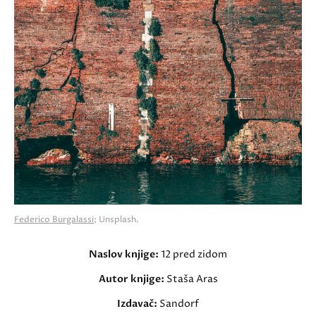
Federico Burgalassi
; Unsplash.
Naslov knjige:
12 pred zidom
Autor knjige:
Staša Aras
Izdavač:
Sandorf