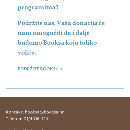
programima?
Podržite nas. Vaša donacija će
nam omogućiti da i dalje
budemo Booksa koju toliko
volite.
PODRŽITE BOOKSU >
Kontakt: booksa@booksa.hr
Telefon: 01/4616-124