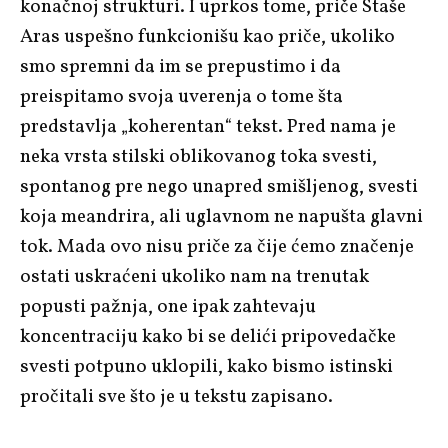
konačnoj strukturi. I uprkos tome, priče Staše
Aras uspešno funkcionišu kao priče, ukoliko
smo spremni da im se prepustimo i da
preispitamo svoja uverenja o tome šta
predstavlja „koherentan“ tekst. Pred nama je
neka vrsta stilski oblikovanog toka svesti,
spontanog pre nego unapred smišljenog, svesti
koja meandrira, ali uglavnom ne napušta glavni
tok. Mada ovo nisu priče za čije ćemo značenje
ostati uskraćeni ukoliko nam na trenutak
popusti pažnja, one ipak zahtevaju
koncentraciju kako bi se delići pripovedačke
svesti potpuno uklopili, kako bismo istinski
pročitali sve što je u tekstu zapisano.