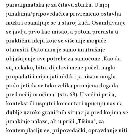
paradigmatska je za čitavu zbirku. U njoj
junakinja/pripovedačica privremeno ostavlja
muža i osamljuje se u staroj kući. Osamljivanje
se javlja prvo kao misao, a potom prerasta u
praktičnu ideju koje se više nije moguće
otarasiti. Dato nam je samo unutrašnje
objašnjenje ove potrebe za samoćom: „Kao da
su, nekako, bitni dijelovi mene počeli naglo
propadati i mijenjati oblik i ja nisam mogla
podnijeti da se tako velika promjena događa
pred nečijim očima“ (str. 68). U većini priča,
kontekst ili usputni komentari upućuju nas na
dublje uzroke graničnih situacija pred kojima se
junakinje nalaze, ali u priči „Tišina“, za
kontemplaciju se, pripovedački, opravdanje niti