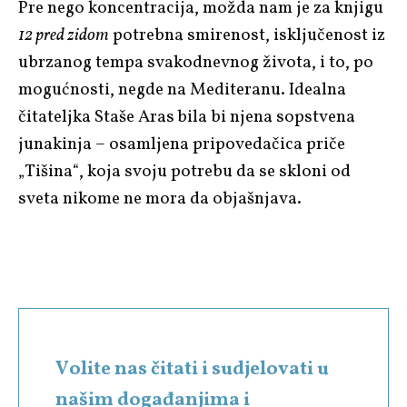
Pre nego koncentracija, možda nam je za knjigu
12 pred zidom
potrebna smirenost, isključenost iz
ubrzanog tempa svakodnevnog života, i to, po
mogućnosti, negde na Mediteranu. Idealna
čitateljka Staše Aras
bila bi njena sopstvena
junakinja – osamljena pripovedačica priče
„Tišina“, koja svoju potrebu da se skloni od
sveta nikome ne mora da objašnjava.
Volite nas čitati i sudjelovati u
našim događanjima i