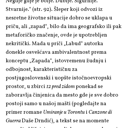
Negdje gdje je bolje. Dublje. Sigurnije.
Stvarnije.“ (str. 92). Šleper koji odvozi iz
nesretne životne situacije dobro se uklapa u
priču, ali „zapad“, bilo da ima geografsko ili pak
metaforičko značenje, ovde je upotrebljen
nekritički. Mada u priči „Labud“ autorka
donekle osvešćava ambivalentnost prema
konceptu „Zapada“, istovremenu žudnju i
odbojnost, karakterističnu za
postjugoslovenski i uopšte istočnoevropski
prostor, u zbirci
12 pred zidom
ponekad se
zaboravlja činjenica da mesto gde je sve dobro
postoji samo u našoj mašti (pogledajte na
primer romane
Umiranje u Torontu
i
Canzone di
Guerra
Daše Drndić), a tekst se na momente