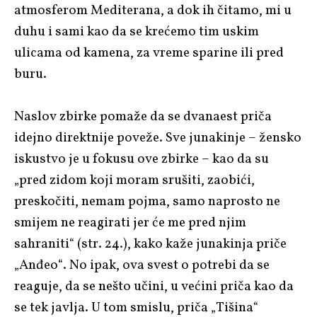
atmosferom Mediterana, a dok ih čitamo, mi u
duhu i sami kao da se krećemo tim uskim
ulicama od kamena, za vreme sparine ili pred
buru.
Naslov zbirke pomaže da se dvanaest priča
idejno direktnije poveže. Sve junakinje – žensko
iskustvo je u fokusu ove zbirke – kao da su
„pred zidom koji moram srušiti, zaobići,
preskočiti, nemam pojma, samo naprosto ne
smijem ne reagirati jer će me pred njim
sahraniti“ (str. 24.), kako kaže junakinja priče
„Anđeo“. No ipak, ova svest o potrebi da se
reaguje, da se nešto učini, u većini priča kao da
se tek javlja. U tom smislu, priča „Tišina“