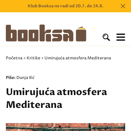
Klub Booksa ne radi od 20.7. do 24.8.
Početna
>
Kritike
> Umirujuća atmosfera Mediterana
Piše:
Dunja Ilić
Umirujuća atmosfera
Mediterana