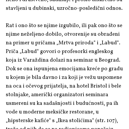
stavljeni u dubinski, uzročno-posledični odnos.
Rat i ono što se njime izgubilo, ili pak ono što se
njime neželjeno dobilo, otvorenije su obrađeni
na primer u pričama „Mrtva priroda“ i „Labud“.
Priča „Labud“ govori o profesorki engleskog
koja iz Varaždina dolazi na seminar u Beograd.
Dok se ona ispunjena emocijama kreće po gradu
u kojem je bila davno i za koji je vežu uspomene
na oca i očevog prijatelja, na hotel Bristol i bele
stolnjake, američki organizatori seminara
usmereni su ka sadašnjosti i budućnosti, pa ih
vode u moderne meksičke restorane, u
„hipsterske kafiće“ s „Ikea stolićima“ (str. 107),