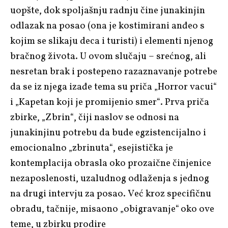
uopšte, dok spoljašnju radnju čine junakinjin
odlazak na posao (ona je kostimirani anđeo s
kojim se slikaju deca i turisti) i elementi njenog
bračnog života. U ovom slučaju – srećnog, ali
nesretan brak i postepeno razaznavanje potrebe
da se iz njega izađe tema su priča „Horror vacui“
i „Kapetan koji je promijenio smer“. Prva priča
zbirke, „Zbrin“, čiji naslov se odnosi na
junakinjinu potrebu da bude egzistencijalno i
emocionalno „zbrinuta“, esejistička je
kontemplacija obrasla oko prozaične činjenice
nezaposlenosti, uzaludnog odlaženja s jednog
na drugi intervju za posao. Već kroz specifičnu
obradu, tačnije, misaono „obigravanje“
oko ove
teme, u zbirku prodire