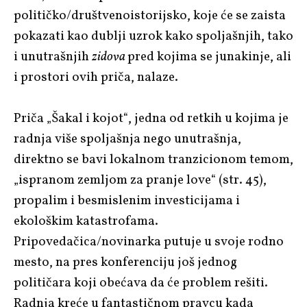
političko/društvenoistorijsko, koje će se zaista
pokazati kao dublji uzrok kako spoljašnjih, tako
i unutrašnjih
zidova
pred kojima se junakinje, ali
i prostori ovih priča, nalaze.
Priča „Šakal i kojot“, jedna od retkih u kojima je
radnja više spoljašnja nego unutrašnja,
direktno se bavi lokalnom tranzicionom temom,
„ispranom zemljom za pranje love“ (str. 45),
propalim i besmislenim investicijama i
ekološkim katastrofama.
Pripovedačica/novinarka putuje u svoje rodno
mesto, na pres konferenciju još jednog
političara koji obećava da će problem rešiti.
Radnja kreće u fantastičnom pravcu kada