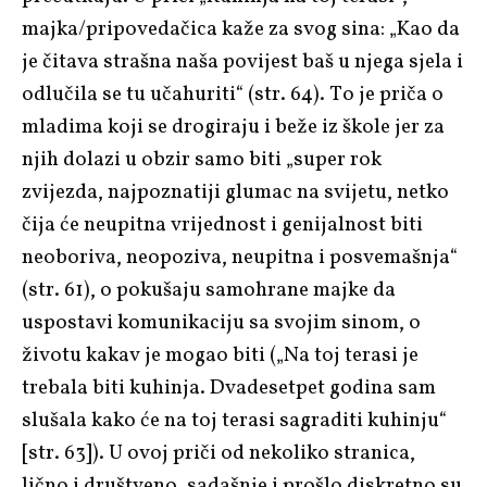
majka/pripovedačica kaže za svog sina: „Kao da
je čitava strašna naša povijest baš u njega sjela i
odlučila se tu učahuriti“ (str. 64). To je priča o
mladima koji se drogiraju i beže iz škole jer za
njih dolazi u obzir samo biti „super rok
zvijezda, najpoznatiji glumac na svijetu, netko
čija će neupitna vrijednost i genijalnost biti
neoboriva, neopoziva, neupitna i posvemašnja“
(str. 61), o pokušaju samohrane majke da
uspostavi komunikaciju sa svojim sinom, o
životu kakav je mogao biti („Na toj terasi je
trebala biti kuhinja. Dvadesetpet godina sam
slušala kako će na toj terasi sagraditi kuhinju“
[str. 63]). U ovoj priči od nekoliko stranica,
lično i društveno, sadašnje i prošlo diskretno su