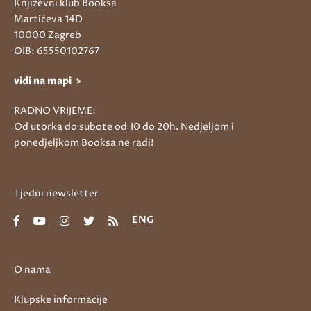
Književni klub Booksa
Martićeva 14D
10000 Zagreb
OIB: 65550102767
vidi na mapi >
RADNO VRIJEME:
Od utorka do subote od 10 do 20h. Nedjeljom i
ponedjeljkom Booksa ne radi!
Tjedni newsletter
ENG
O nama
Klupske informacije