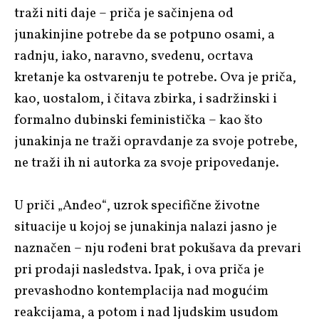
traži niti daje – priča je sačinjena od
junakinjine potrebe da se potpuno osami, a
radnju, iako, naravno, svedenu, ocrtava
kretanje ka ostvarenju te potrebe. Ova je priča,
kao, uostalom, i čitava zbirka, i sadržinski i
formalno dubinski feministička – kao što
junakinja ne traži opravdanje za svoje potrebe,
ne traži ih ni autorka za svoje pripovedanje.
U priči „Anđeo“, uzrok specifične životne
situacije u kojoj se junakinja nalazi jasno je
naznačen – nju rođeni brat pokušava da prevari
pri prodaji nasledstva. Ipak, i ova priča je
prevashodno kontemplacija nad mogućim
reakcijama, a potom i nad ljudskim usudom