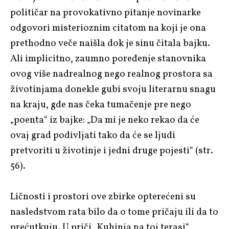
političar na provokativno pitanje novinarke
odgovori misterioznim citatom na koji je ona
prethodno veče naišla dok je sinu čitala bajku.
Ali implicitno, zaumno poređenje stanovnika
ovog više nadrealnog nego realnog prostora sa
životinjama donekle gubi svoju literarnu snagu
na kraju, gde nas čeka tumačenje pre nego
„poenta“ iz bajke: „Da mi je neko rekao da će
ovaj grad podivljati tako da će se ljudi
pretvoriti u životinje i jedni druge pojesti“ (str.
56).
Ličnosti i prostori ove zbirke opterećeni su
nasledstvom rata bilo da o tome pričaju ili da to
prećutkuju. U priči „Kuhinja na toj terasi“,