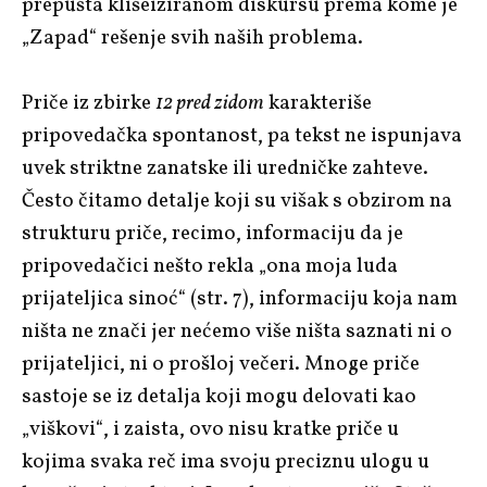
prepušta klišeiziranom diskursu prema kome je
„Zapad“ rešenje svih naših problema.
Priče iz zbirke
12 pred zidom
karakteriše
pripovedačka spontanost, pa tekst ne ispunjava
uvek striktne zanatske ili uredničke zahteve.
Često čitamo detalje koji su višak s obzirom na
strukturu priče, recimo, informaciju da je
pripovedačici nešto rekla „ona moja luda
prijateljica sinoć“ (str. 7), informaciju koja nam
ništa ne znači jer nećemo više ništa saznati ni o
prijateljici, ni o prošloj večeri. Mnoge priče
sastoje se iz detalja koji mogu delovati kao
„viškovi“, i zaista, ovo nisu kratke priče u
kojima svaka reč ima svoju preciznu ulogu u