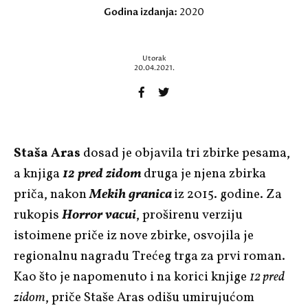
Godina izdanja:
2020
Utorak
20.04.2021.
Staša Aras
dosad je objavila tri zbirke pesama,
a knjiga
12 pred zidom
druga je njena zbirka
priča, nakon
Mekih granica
iz 2015. godine. Za
rukopis
Horror vacui
, proširenu verziju
istoimene priče iz nove zbirke, osvojila je
regionalnu nagradu Trećeg trga za prvi roman.
Kao što je napomenuto i na korici knjige
12 pred
zidom
, priče Staše Aras odišu umirujućom