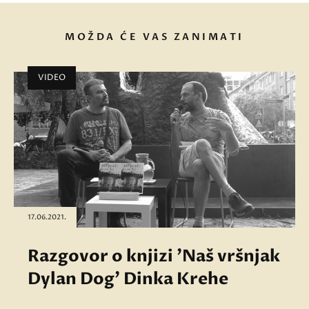
MOŽDA ĆE VAS ZANIMATI
VIDEO
17.06.2021.
Razgovor o knjizi 'Naš vršnjak
Dylan Dog' Dinka Krehe