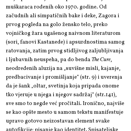
muškaraca rođenih oko 1970. godine. Od
začudnih ali simpatičnih bake i deke, Zagora i
prvog pogleda na golo žensko telo, preko
vojničkog žara ugašenog naivnom literaturom
(sori, fanovi Kastanede) i apsurdnostima samog
ratovanja, zatim prvog stidljivog zaljubljivanja
i ljubavnih neuspeha, pa do benda
The Cure
,
neodređenih aluzija na „suvišne misli, kajanje,
predbacivanje i promišljanje“ (str. 9) i uverenja
da je šank „oltar, svetinja koja pripada onome
tko vjeruje u njega i njegov sadržaj“ (str.141),
sve smo to negde već pročitali. Ironično, najviše
se kao opšte mesto u samom tekstu manifestuje
upravo gotovo neizostavan element svake
autofikcije: pisanje kao identitet. Spisateljske