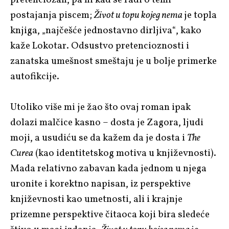
postajanja piscem;
Život u topu kojeg nema
je topla
knjiga, „najčešće jednostavno dirljiva“, kako
kaže Lokotar. Odsustvo pretencioznosti i
zanatska umešnost smeštaju je u bolje primerke
autofikcije.
Utoliko više mi je žao što ovaj roman ipak
dolazi malčice kasno – dosta je Zagora, ljudi
moji, a usudiću se da kažem da je dosta i
The
Curea
(kao identitetskog motiva u književnosti).
Mada relativno zabavan kada jednom u njega
uronite i korektno napisan, iz perspektive
književnosti kao umetnosti, ali i krajnje
prizemne perspektive čitaoca koji bira sledeće