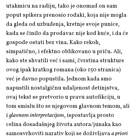
utakmicu na radiju, tako je onomad on sam
poput spikera prenosio rođaki, koja nije mogla
da gleda od uzbuđenja, kretnje svoje punice,
kada se činilo da prodavac nije kod kuće, i da će
gospođe ostati bez vina. Kako rekoh,
simpatično, i efektno oblikovano u priču. Ali,
kako ste shvatili već i sami, čvrstina strukture
ovog ipak kratkog romana (oko 150 stranica)
već je davno popustila. Jednom kada smo
napustili nostalgičnu udaljenost detinjstva,
ovaj tekst se pretvorio u pravu autofikciju, u
tom smislu što se njegovom glavnom temom, ali
i
glavnom interpretacijom
, ispostavlja prosto
celina dosadašnjeg života autora/junaka kao
samosvrhoviti narativ koji se doživljava
a priori