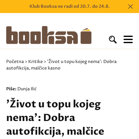
Klub Booksa ne radi od 20.7. do 24.8.
Početna
>
Kritike
> 'Život u topu kojeg nema': Dobra
autofikcija, malčice kasno
Piše:
Dunja Ilić
'Život u topu kojeg
nema': Dobra
autofikcija, malčice