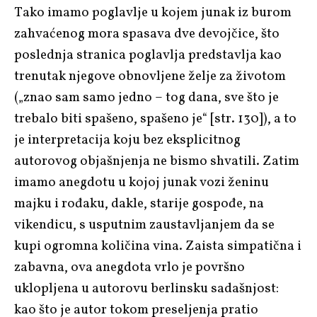
Tako imamo poglavlje u kojem junak iz burom
zahvaćenog mora spasava dve devojčice, što
poslednja stranica poglavlja predstavlja kao
trenutak njegove obnovljene želje za životom
(„znao sam samo jedno – tog dana, sve što je
trebalo biti spašeno, spašeno je“ [str. 130]), a to
je interpretacija koju bez eksplicitnog
autorovog objašnjenja ne bismo shvatili. Zatim
imamo anegdotu u kojoj junak vozi ženinu
majku i rođaku, dakle, starije gospođe, na
vikendicu, s usputnim zaustavljanjem da se
kupi ogromna količina vina. Zaista simpatična i
zabavna, ova anegdota vrlo je površno
uklopljena u autorovu berlinsku sadašnjost:
kao što je autor tokom preseljenja pratio