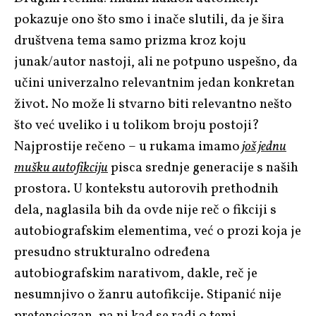
pokazuje ono što smo i inače slutili, da je šira
društvena tema samo prizma kroz koju
junak/autor nastoji, ali ne potpuno uspešno, da
učini univerzalno relevantnim jedan konkretan
život. No može li stvarno biti relevantno nešto
što već uveliko i u tolikom broju postoji?
Najprostije rečeno – u rukama imamo
još jednu
mušku autofikciju
pisca srednje generacije s naših
prostora. U kontekstu autorovih prethodnih
dela, naglasila bih da ovde nije reč o fikciji s
autobiografskim elementima, već o prozi koja je
presudno strukturalno određena
autobiografskim narativom, dakle, reč je
nesumnjivo o žanru autofikcije. Stipanić nije
pretenciozan, pa ni kad se radi o temi