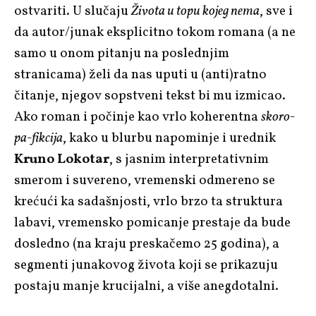
ostvariti. U slučaju
Života u topu kojeg nema
, sve i
da autor/junak eksplicitno tokom romana (a ne
samo u onom pitanju na poslednjim
stranicama) želi da nas uputi u (anti)ratno
čitanje, njegov sopstveni tekst bi mu izmicao.
Ako roman i počinje kao vrlo koherentna
skoro-
pa-fikcija
, kako u blurbu napominje i urednik
Kruno Lokotar
, s jasnim interpretativnim
smerom i suvereno, vremenski odmereno se
krećući ka sadašnjosti, vrlo brzo ta struktura
labavi, vremensko pomicanje prestaje da bude
dosledno (na kraju preskačemo 25 godina), a
segmenti junakovog života koji se prikazuju
postaju manje krucijalni, a više anegdotalni.