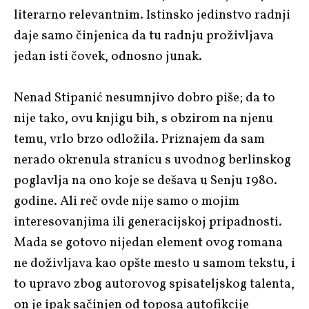
literarno relevantnim. Istinsko jedinstvo radnji
daje samo činjenica da tu radnju proživljava
jedan isti čovek, odnosno junak.
Nenad Stipanić nesumnjivo dobro piše; da to
nije tako, ovu knjigu bih, s obzirom na njenu
temu, vrlo brzo odložila. Priznajem da sam
nerado okrenula stranicu s uvodnog berlinskog
poglavlja na ono koje se dešava u Senju 1980.
godine. Ali reč ovde nije samo o mojim
interesovanjima ili generacijskoj pripadnosti.
Mada se gotovo nijedan element ovog romana
ne doživljava kao opšte mesto u samom tekstu, i
to upravo zbog autorovog spisateljskog talenta,
on je ipak sačinjen od toposa autofikcije