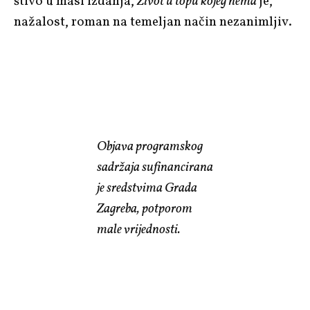
štivo u masi izdanja,
Život u topu kojeg nema
je,
nažalost, roman na temeljan način nezanimljiv.
Objava programskog
sadržaja sufinancirana
je sredstvima Grada
Zagreba, potporom
male vrijednosti.