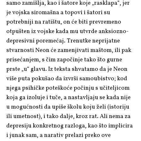
samo zamišlja, kao i šatore koje „rasklapa“, jer
je vojska siromašna a topovi i šatori su
potrebniji na ratištu, on će biti prevremeno
otpušten iz vojske kada mu utvrde anksiozno-
depresivni poremećaj. Trenutke neprijatne
stvarnosti Neon će zamenjivati maštom, ili pak
prisećanjem, s čim započinje tako što gurne
prste „u“ glavu. Iz teksta shvatamo da je Neon
više puta pokušao da izvrši samoubistvo; kod
njega psihičke poteškoće počinju s učiteljicom
koja ga izoluje i tuče, a nastavljaju se kada nije
u mogućnosti da upiše školu koju želi (istoriju
ili umetnost), i tako dalje, kroz rat. Ali nema za
depresiju konkretnog razloga, kao što implicira
i junak sam, a narativ prelazi preko ove