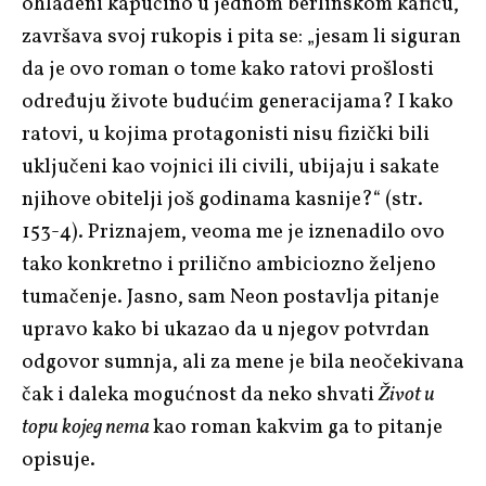
ohlađeni kapućino u jednom berlinskom kafiću,
završava svoj rukopis i pita se: „jesam li siguran
da je ovo roman o tome kako ratovi prošlosti
određuju živote budućim generacijama? I kako
ratovi, u kojima protagonisti nisu fizički bili
uključeni kao vojnici ili civili, ubijaju i sakate
njihove obitelji još godinama kasnije?“ (str.
153-4). Priznajem, veoma me je iznenadilo ovo
tako konkretno i prilično ambiciozno željeno
tumačenje. Jasno, sam Neon postavlja pitanje
upravo kako bi ukazao da u njegov potvrdan
odgovor sumnja, ali za mene je bila neočekivana
čak i daleka mogućnost da neko shvati
Život u
topu kojeg nema
kao roman kakvim ga to pitanje
opisuje.