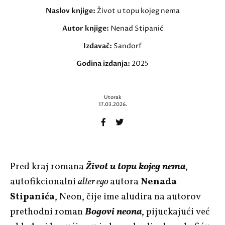
Naslov knjige:
Život u topu kojeg nema
Autor knjige:
Nenad Stipanić
Izdavač:
Sandorf
Godina izdanja:
2025
Utorak
17.03.2026.
Pred kraj romana
Život u topu kojeg nema
,
autofikcionalni
alter ego
autora
Nenada
Stipanića
, Neon, čije ime aludira na autorov
prethodni roman
Bogovi neona
, pijuckajući već