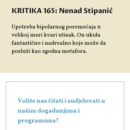
KRITIKA 165: Nenad Stipanić
Upotreba bipolarnog poremećaja u
velikoj meri kvari utisak. On ukida
fantastično i nadrealno koje može da
posluži kao zgodna metafora.
Volite nas čitati i sudjelovati u
našim događanjima i
programima?