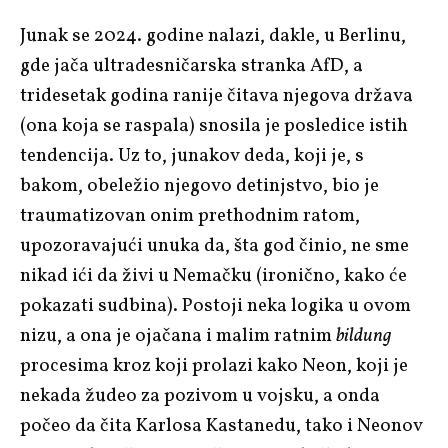
Junak se 2024. godine nalazi, dakle, u Berlinu,
gde jača ultradesničarska stranka AfD, a
tridesetak godina ranije čitava njegova država
(ona koja se raspala) snosila je posledice istih
tendencija. Uz to, junakov deda, koji je, s
bakom, obeležio njegovo detinjstvo, bio je
traumatizovan onim prethodnim ratom,
upozoravajući unuka da, šta god činio, ne sme
nikad ići da živi u Nemačku (ironično, kako će
pokazati sudbina). Postoji neka logika u ovom
nizu, a ona je ojačana i malim ratnim
bildung
procesima kroz koji prolazi kako Neon, koji je
nekada žudeo za pozivom u vojsku, a onda
počeo da čita Karlosa Kastanedu, tako i Neonov