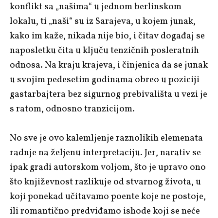
konflikt sa „našima“ u jednom berlinskom
lokalu, ti „naši“ su iz Sarajeva, u kojem junak,
kako im kaže, nikada nije bio, i čitav događaj se
naposletku čita u ključu tenzičnih posleratnih
odnosa. Na kraju krajeva, i činjenica da se junak
u svojim pedesetim godinama obreo u poziciji
gastarbajtera bez sigurnog prebivališta u vezi je
s ratom, odnosno tranzicijom.
No sve je ovo kalemljenje raznolikih elemenata
radnje na željenu interpretaciju. Jer, narativ se
ipak gradi autorskom voljom, što je upravo ono
što književnost razlikuje od stvarnog života, u
koji ponekad učitavamo poente koje ne postoje,
ili romantično predviđamo ishode koji se neće