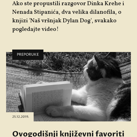
Ako ste propustili razgovor Dinka Krehe i
Nenada Stipanića, dva velika dilanofila, o
knjizi 'Naš vršnjak Dylan Dog', svakako
pogledajte video!
PREPORUKE
25.12.2019.
Ovogodišnji književni favoriti