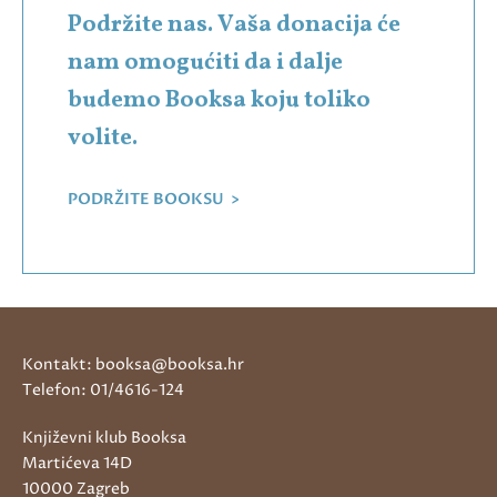
Podržite nas. Vaša donacija će
nam omogućiti da i dalje
budemo Booksa koju toliko
volite.
PODRŽITE BOOKSU >
Kontakt: booksa@booksa.hr
Telefon: 01/4616-124
Književni klub Booksa
Martićeva 14D
10000 Zagreb