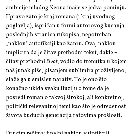
ambicije mladog Neona inače se jedva pominju.
Upravo zato je kraj romana (i kraj uvodnog
poglavlja), ispričan u formi autorovog kucanja
poslednjih stranica rukopisa, nepotreban
„naklon“ autofikciji kao žanru. Ovaj naklon
implicira da je čitav prethodni tekst, dakle –
čitav prethodni
život
, vodio do trenutka u kojem
naš junak piše, pisanjem sublimira proživljeno,
slaže ga u smislen narativ. To je ono što
konačno ukida svaku iluziju o tome da je
posredi roman o takvoj širokoj, ali konkretnoj,
politički relevantnoj temi kao što je određenost
života budućih generacija ratovima prošlosti.
Drugim rečima: finalni naklon autofikciji