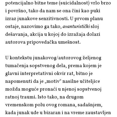
potencijalno bitne teme (suicidalnost) vrlo brzo
i površno, tako da nam se ona čini kao puki
izraz junakove senzitivnosti. U prvom planu
ostaje, nazovimo ga tako,
avanturistički
sloj
dešavanja, akcija u kojoj do izražaja dolazi
autorova pripovedačka umešnost.
U kontekstu junakovog/autorovog željenog
tumačenja sopstvenog dela, prema kojem je
glavni interpretativni okvir rat, bitno je
napomenuti da je „motiv“ nasilne učiteljice
možda moguće pronaći u njenoj sopstvenoj
ratnoj traumi. Isto tako, na drugom
vremenskom polu ovog romana, sadašnjem,
kada junak uđe u bizaran i na vreme zaustavljen