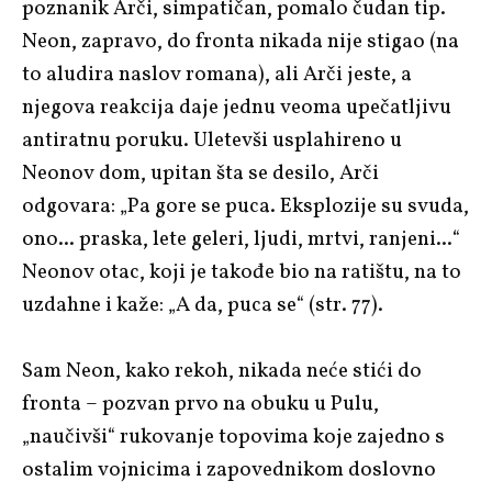
poznanik Arči, simpatičan, pomalo čudan tip.
Neon, zapravo, do fronta nikada nije stigao (na
to aludira naslov romana), ali Arči jeste, a
njegova reakcija daje jednu veoma upečatljivu
antiratnu poruku. Uletevši usplahireno u
Neonov dom, upitan šta se desilo, Arči
odgovara: „Pa gore se puca. Eksplozije su svuda,
ono... praska, lete geleri, ljudi, mrtvi, ranjeni...“
Neonov otac, koji je takođe bio na ratištu, na to
uzdahne i kaže: „A da, puca se“ (str. 77).
Sam Neon, kako rekoh, nikada neće stići do
fronta – pozvan prvo na obuku u Pulu,
„naučivši“ rukovanje topovima koje zajedno s
ostalim vojnicima i zapovednikom doslovno