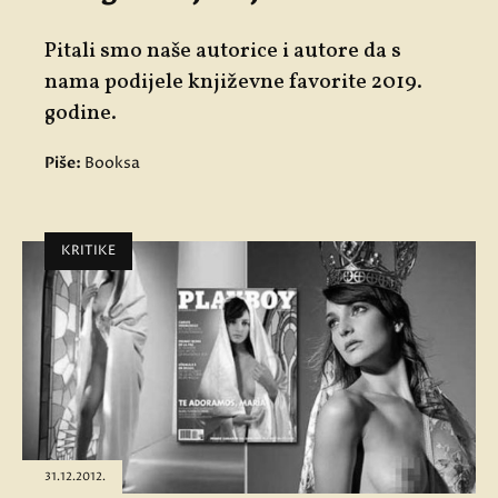
Pitali smo naše autorice i autore da s
nama podijele književne favorite 2019.
godine.
Piše:
Booksa
KRITIKE
31.12.2012.