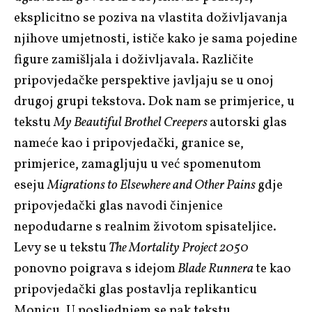
eksplicitno se poziva na vlastita doživljavanja
njihove umjetnosti, ističe kako je sama pojedine
figure zamišljala i doživljavala. Različite
pripovjedačke perspektive javljaju se u onoj
drugoj grupi tekstova. Dok nam se primjerice, u
tekstu
My Beautiful Brothel Creepers
autorski glas
nameće kao i pripovjedački, granice se,
primjerice, zamagljuju u već spomenutom
eseju
Migrations to Elsewhere and Other Pains
gdje
pripovjedački glas navodi činjenice
nepodudarne s realnim životom spisateljice.
Levy se u tekstu
The Mortality Project 2050
ponovno poigrava s idejom
Blade Runnera
te kao
pripovjedački glas postavlja replikanticu
Monicu. U posljednjem se pak tekstu