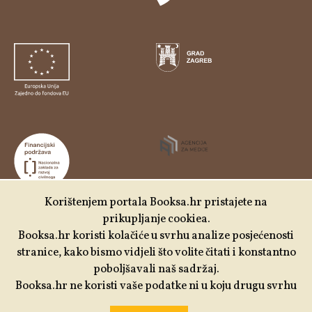
Korištenjem portala Booksa.hr pristajete na
prikupljanje cookiea.
Udruga Kulturtreger je korisnik institucionalne podrške
Booksa.hr koristi kolačiće u svrhu analize posjećenosti
Nacionalne zaklade za razvoj civilnoga društva za
stranice, kako bismo vidjeli što volite čitati i konstantno
stabilizaciju i/ili razvoj udruge u području demokratizacije i
poboljšavali naš sadržaj.
društvenog razvoja.
Booksa.hr ne koristi vaše podatke ni u koju drugu svrhu