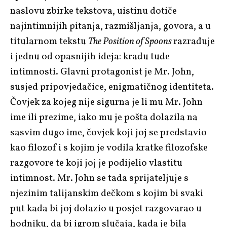
naslovu zbirke tekstova, uistinu dotiče
najintimnijih pitanja, razmišljanja, govora, a u
titularnom tekstu
The Position of Spoons
razrađuje
i jednu od opasnijih ideja: krađu tuđe
intimnosti. Glavni protagonist je Mr. John,
susjed pripovjedačice, enigmatičnog identiteta.
Čovjek za kojeg nije sigurna je li mu Mr. John
ime ili prezime, iako mu je pošta dolazila na
sasvim dugo ime, čovjek koji joj se predstavio
kao filozof i s kojim je vodila kratke filozofske
razgovore te koji joj je podijelio vlastitu
intimnost. Mr. John se tada sprijateljuje s
njezinim talijanskim dečkom s kojim bi svaki
put kada bi joj dolazio u posjet razgovarao u
hodniku, da bi igrom slučaja, kada je bila