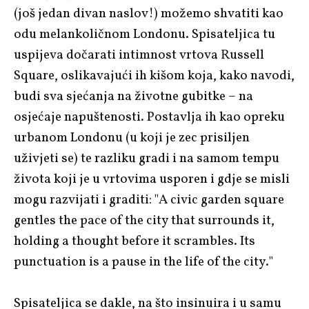
(još jedan divan naslov!) možemo shvatiti kao
odu melankoličnom Londonu. Spisateljica tu
uspijeva dočarati intimnost vrtova Russell
Square, oslikavajući ih kišom koja, kako navodi,
budi sva sjećanja na životne gubitke – na
osjećaje napuštenosti. Postavlja ih kao opreku
urbanom Londonu (u koji je zec prisiljen
uživjeti se) te razliku gradi i na samom tempu
života koji je u vrtovima usporen i gdje se misli
mogu razvijati i graditi: "A civic garden square
gentles the pace of the city that surrounds it,
holding a thought before it scrambles. Its
punctuation is a pause in the life of the city."
Spisateljica se dakle, na što insinuira i u samu