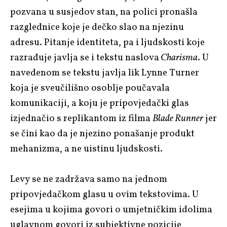
pozvana u susjedov stan, na polici pronašla
razglednice koje je dečko slao na njezinu
adresu. Pitanje identiteta, pa i ljudskosti koje
razrađuje javlja se i tekstu naslova
Charisma
. U
navedenom se tekstu javlja lik Lynne Turner
koja je sveučilišno osoblje poučavala
komunikaciji, a koju je pripovjedački glas
izjednačio s replikantom iz filma
Blade Runner
jer
se čini kao da je njezino ponašanje produkt
mehanizma, a ne uistinu ljudskosti.
Levy se ne zadržava samo na jednom
pripovjedačkom glasu u ovim tekstovima. U
esejima u kojima govori o umjetničkim idolima
uglavnom govori iz subjektivne pozicije,