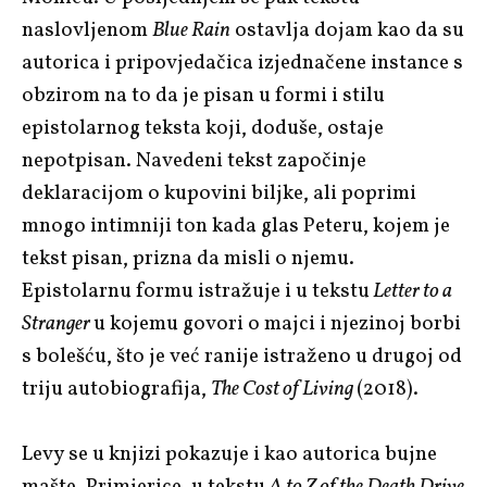
naslovljenom
Blue Rain
ostavlja dojam kao da su
autorica i pripovjedačica izjednačene instance s
obzirom na to da je pisan u formi i stilu
epistolarnog teksta koji, doduše, ostaje
nepotpisan. Navedeni tekst započinje
deklaracijom o kupovini biljke, ali poprimi
mnogo intimniji ton kada glas Peteru, kojem je
tekst pisan, prizna da misli o njemu.
Epistolarnu formu istražuje i u tekstu
Letter to a
Stranger
u kojemu govori o majci i njezinoj borbi
s bolešću, što je već ranije istraženo u drugoj od
triju autobiografija,
The Cost of Living
(2018).
Levy se u knjizi pokazuje i kao autorica bujne
mašte. Primjerice, u tekstu
A to Z of the Death Drive