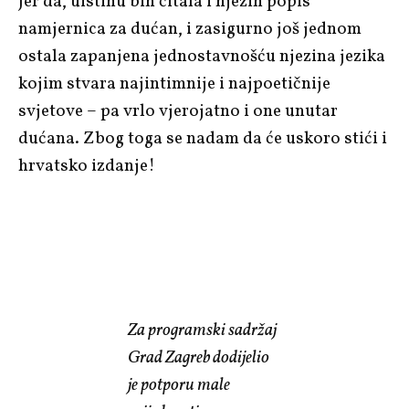
Jer da, uistinu bih čitala i njezin popis
namjernica za dućan, i zasigurno još jednom
ostala zapanjena jednostavnošću njezina jezika
kojim stvara najintimnije i najpoetičnije
svjetove – pa vrlo vjerojatno i one unutar
dućana. Zbog toga se nadam da će uskoro stići i
hrvatsko izdanje!
Za programski sadržaj
Grad Zagreb dodijelio
je potporu male