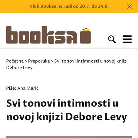
Klub Booksa ne radi od 20.7. do 24.8.
Početna
>
Preporuke
> Svi tonovi intimnosti u novoj knjizi
Debore Levy
Piše:
Ana Marić
Svi tonovi intimnosti u
novoj knjizi Debore Levy