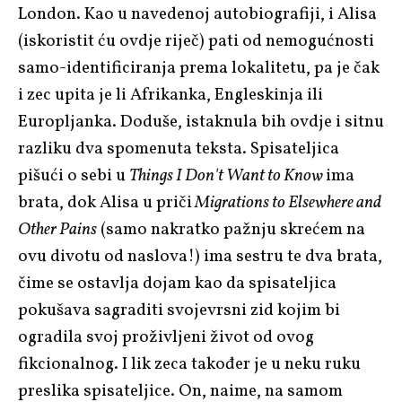
London. Kao u navedenoj autobiografiji, i Alisa
(iskoristit ću ovdje riječ) pati od nemogućnosti
samo-identificiranja prema lokalitetu, pa je čak
i zec upita je li Afrikanka, Engleskinja ili
Europljanka. Doduše, istaknula bih ovdje i sitnu
razliku dva spomenuta teksta. Spisateljica
pišući o sebi u
Things I Don't Want to Know
ima
brata, dok Alisa u priči
Migrations to Elsewhere and
Other Pains
(samo nakratko pažnju skrećem na
ovu divotu od naslova!) ima sestru te dva brata,
čime se ostavlja dojam kao da spisateljica
pokušava sagraditi svojevrsni zid kojim bi
ogradila svoj proživljeni život od ovog
fikcionalnog. I lik zeca također je u neku ruku
preslika spisateljice. On, naime, na samom