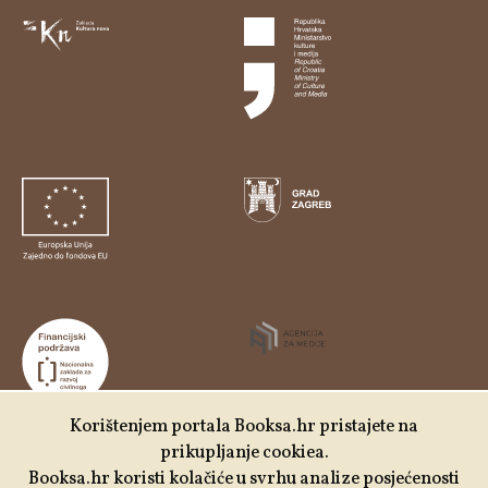
Korištenjem portala Booksa.hr pristajete na
prikupljanje cookiea.
Udruga Kulturtreger je korisnik institucionalne podrške
Booksa.hr koristi kolačiće u svrhu analize posjećenosti