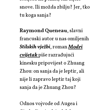
snove. Ili možda zbilju? Jer, tko
tu koga sanja?
Raymond Queneau
, slavni
francuski autor u nas omiljenih
Stilskih vježbi
, roman
Modri
cvijetak
piše razrađujući
kinesku pripovijest o Zhuang
Zhou: on sanja da je leptir, ali
nije li zapravo leptir taj koji
sanja da je Zhuang Zhou?
Odnos vojvode od Augea i