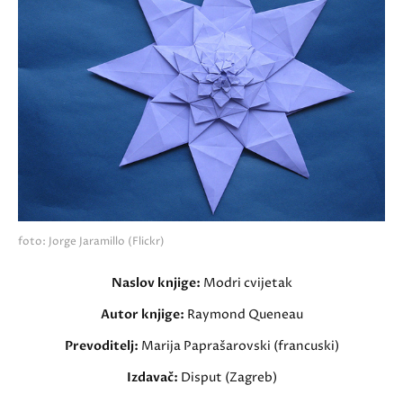
foto: Jorge Jaramillo (Flickr)
Naslov knjige:
Modri cvijetak
Autor knjige:
Raymond Queneau
Prevoditelj:
Marija Paprašarovski (francuski)
Izdavač:
Disput (Zagreb)