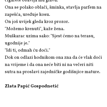
cigarete obavija mu glavu.
Ona se polako oblači, šminka, stavlja parfem na
zapešća, uređuje kosu.
On još uvijek gleda kroz prozor.
"Možemo krenuti", kaže žena.
Muškarac uzima sako: "Sjest ćemo na terasu,
ugodnije je."
"Idi ti, odmah ću doći."
Dok on odlazi hodnikom ona zna da će vlak doći
na vrijeme i da ona neće biti ni na večeri niti
sutra na proslavi zajedničke godišnjice mature.
Zlata Papić Gospodnetić