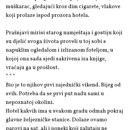
muškarac, gledajući kroz dim cigarete, vlakove
koji prolaze ispod prozora hotela.
Prašnjavi mirisi starog namještaja i gostiju koji
su djelić svoga života proveli u toj sobi s
napuklim ogledalom i izlizanom foteljom, u
kojoj ona sada sjedi sakrivena iza knjige,
vraćaju ga u prošlost.
* * *
Bio je to njihov prvi zajednički vikend. Bijeg od
svih. Potreba da se prvi put nađu sami u
nepoznatoj okolini.
Hotel kakvih ima u svakom gradu odmah pokraj
glavne željezničke stanice. Dolaze ovamo
parovi na sat, ali i poneki koji zalutaju ne