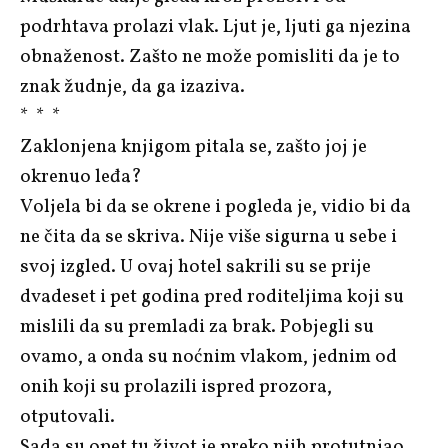
podrhtava prolazi vlak. Ljut je, ljuti ga njezina
obnaženost. Zašto ne može pomisliti da je to
znak žudnje, da ga izaziva.
* * *
Zaklonjena knjigom pitala se, zašto joj je
okrenuo leđa?
Voljela bi da se okrene i pogleda je, vidio bi da
ne čita da se skriva. Nije više sigurna u sebe i
svoj izgled. U ovaj hotel sakrili su se prije
dvadeset i pet godina pred roditeljima koji su
mislili da su premladi za brak. Pobjegli su
ovamo, a onda su noćnim vlakom, jednim od
onih koji su prolazili ispred prozora,
otputovali.
Sada su opet tu život je preko njih protutnjao