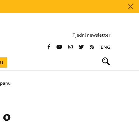
Tjedni newsletter
ENG
BU
Japanu
 o