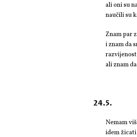
ali oni su 
naučili su 
Znam par za
i znam da s
razvijenost
ali znam da
24.5.
Nemam viš
idem žicati