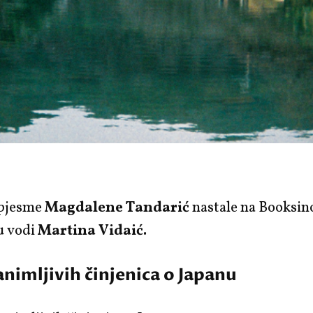
pjesme
Magdalene Tandarić
nastale na Booksino
u vodi
Martina Vidaić.
nimljivih činjenica o Japanu