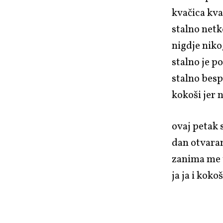
kvačica kva
stalno netk
nigdje nik
stalno je p
stalno besp
kokoši jer 
ovaj petak
dan otvaran
zanima me 
ja ja i kokoš