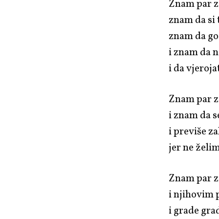
Znam par za
znam da si 
znam da go
i znam da n
i da vjeroj
Znam par za
i znam da s
i previše z
jer ne želim
Znam par za
i njihovim
i grade gra