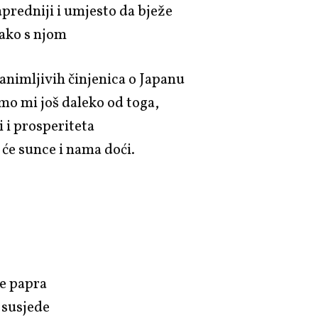
napredniji i umjesto da bježe
kako s njom
nimljivih činjenica o Japanu
mo mi još daleko od toga,
i i prosperiteta
 će sunce i nama doći.
e papra
 susjede