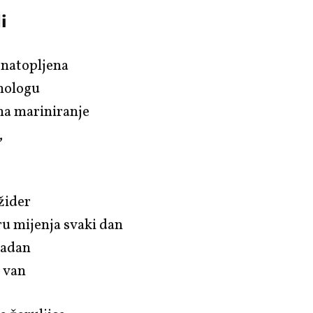
i
 natopljena
nologu
na mariniranje
,
ižider
u mijenja svaki dan
ladan
m van