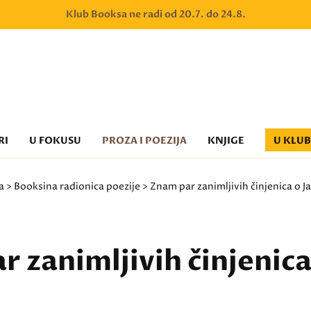
Klub Booksa ne radi od 20.7. do 24.8.
RI
U FOKUSU
PROZA I POEZIJA
KNJIGE
U KLU
a
>
Booksina radionica poezije
> Znam par zanimljivih činjenica o 
 zanimljivih činjenica