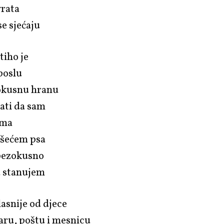
vrata
e sjećaju
tiho je
 poslu
zokusnu hranu
ati da sam
oma
 šećem psa
bezokusno
tu stanujem
lasnije od djece
ru, poštu i mesnicu