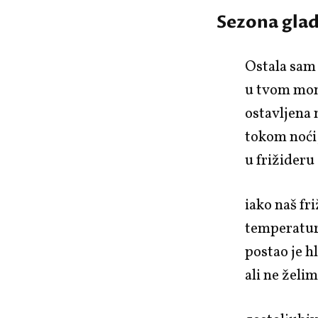
Sezona glad
Ostala sam
u tvom mo
ostavljena 
tokom noći
u frižideru
iako naš fr
temperatur
postao je h
ali ne želi