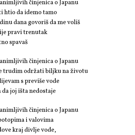
nimljivih činjenica o Japanu
ti htio da idemo tamo
dinu dana govoriš da me voliš
ije pravi trenutak
atno spavaš
nimljivih činjenica o Japanu
e trudim održati biljku na životu
alijevam s previše vode
 da joj išta nedostaje
nimljivih činjenica o Japanu
 potopima i valovima
dove kraj divlje vode,