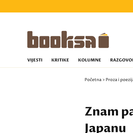
VIJESTI
KRITIKE
KOLUMNE
RAZGOVO
Početna
>
Proza i poezij
Znam par
Japanu