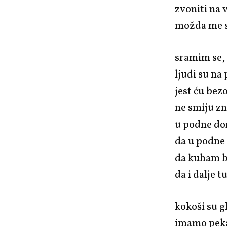
zvoniti na 
možda me s
sramim se, 
ljudi su na
jest ću be
ne smiju zn
u podne d
da u podne
da kuham 
da i dalje 
kokoši su g
imamo peka