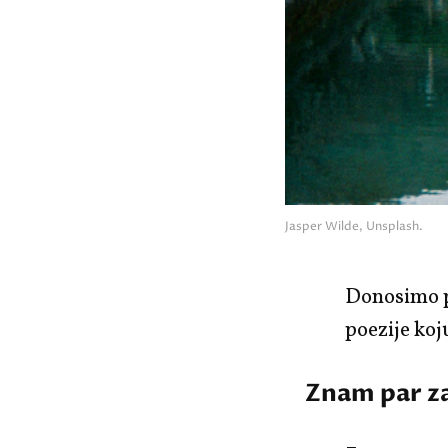
Jasper Wilde, Unsplash.
Donosimo 
poezije koj
Znam par za