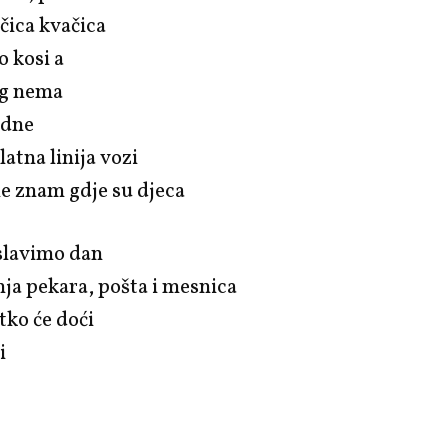
čica kvačica
o kosi a
og nema
odne
latna linija vozi
ne znam gdje su djeca
 slavimo dan
ja pekara, pošta i mesnica
tko će doći
i