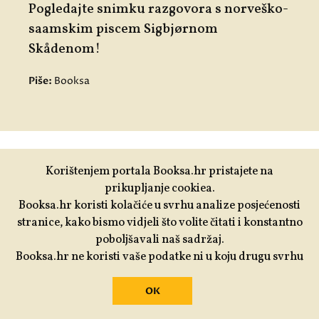
Pogledajte snimku razgovora s norveško-
saamskim piscem Sigbjørnom
Skådenom!
Piše:
Booksa
Korištenjem portala Booksa.hr pristajete na
prikupljanje cookiea.
Volite nas čitati i sudjelovati u
Booksa.hr koristi kolačiće u svrhu analize posjećenosti
našim događanjima i
stranice, kako bismo vidjeli što volite čitati i konstantno
poboljšavali naš sadržaj.
programima?
Booksa.hr ne koristi vaše podatke ni u koju drugu svrhu
Podržite nas. Vaša donacija će
OK
nam omogućiti da i dalje