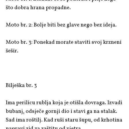
što dobra hrana propadne.
Moto br. 2: Bolje biti bez glave nego bez ideja.
Moto br. 3: Ponekad morate staviti svoj krzneni
šešir.
Bilješka br. 3
Ima perilicu rublja koja je otišla dovraga. Izvadi
bubanj, odsječe gornji dio i stavi ga na stalak.
Sad ima roštilj. Kad ruši staru šupu, od krhotina
napravi zid za zaštitu od vjetra.