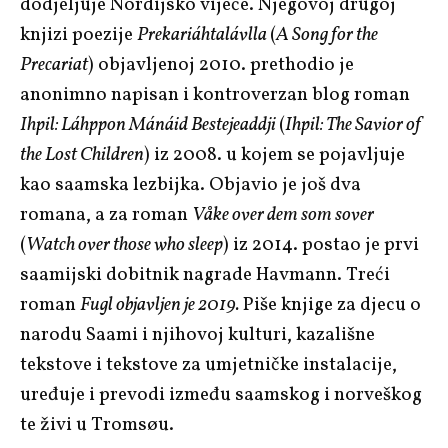
dodjeljuje Nordijsko vijeće. Njegovoj drugoj
knjizi poezije
Prekariáhtalávlla
(
A Song for the
Precariat
) objavljenoj 2010. prethodio je
anonimno napisan i kontroverzan blog roman
Ihpil: Láhppon Mánáid Bestejeaddji
(
Ihpil: The Savior of
the Lost Children
) iz 2008. u kojem se pojavljuje
kao saamska lezbijka. Objavio je još dva
romana, a za roman
Våke over dem som sover
(
Watch over those who sleep
) iz 2014. postao je prvi
saamijski dobitnik nagrade Havmann. Treći
roman
Fugl
objavljen je 2019
.
Piše knjige za djecu o
narodu Saami i njihovoj kulturi, kazališne
tekstove i tekstove za umjetničke instalacije,
uređuje i prevodi između saamskog i norveškog
te živi u Tromsøu.