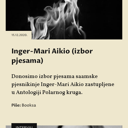
15.12.2020.
Inger-Mari Aikio (izbor
pjesama)
Donosimo izbor pjesama saamske
pjesnikinje Inger-Mari Aikio zastupljene
u Antologiji Polarnog kruga.
Piše:
Booksa
INTERVJU