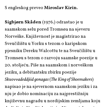
S engleskog preveo
Miroslav Kirin
.
Sigbjørn Skåden
(1976.) odrastao je u
saamskom selu pored Tromsøa na sjeveru
Norveške. Književnost je magistrirao na
Sveučilištu u Yorku s tezom o karipskom
pjesniku Dereku Walcottu te na Sveučilištu u
Tromsøu s tezom o razvoju saamske poezije u
20. stoljeću. Piše na saamskom i norveškom
jeziku, a debitantsku zbirku poezije
Skuovvadeddjiid gonagas
(
The King of Shoemakers
)
napisao je na sjevernom saamskom jeziku i za
nju je dobio nominaciju za najprestižniju
književnu nagradu u nordijskim zemljama koju