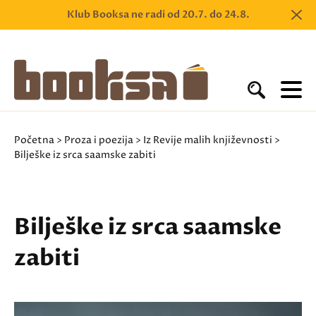
Klub Booksa ne radi od 20.7. do 24.8.
Početna
>
Proza i poezija
>
Iz Revije malih književnosti
>
Bilješke iz srca saamske zabiti
Bilješke iz srca saamske
zabiti