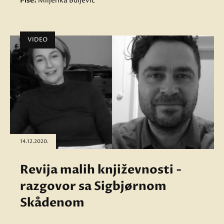
Piše:
Miljenka Buljević
VIDEO
14.12.2020.
Revija malih književnosti -
razgovor sa Sigbjørnom
Skådenom