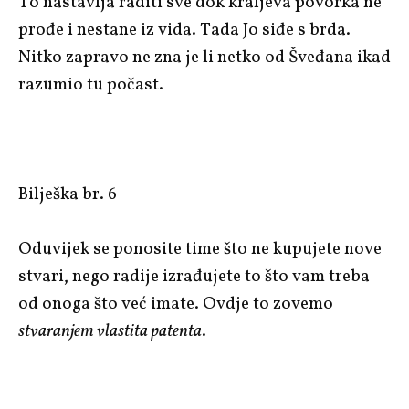
To nastavlja raditi sve dok kraljeva povorka ne
prođe i nestane iz vida. Tada Jo siđe s brda.
Nitko zapravo ne zna je li netko od Šveđana ikad
razumio tu počast.
Bilješka br. 6
Oduvijek se ponosite time što ne kupujete nove
stvari, nego radije izrađujete to što vam treba
od onoga što već imate. Ovdje to zovemo
stvaranjem vlastita patenta
.