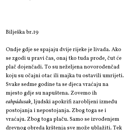
Bilješka br.19
Ondje gdje se spajaju dvije rijeke je livada. Ako
se zgodi u pravi čas, onaj tko tuda prođe, čut će
plač dojenčadi. To su neželjena novorođenčad
koju su očajni otac ili majka tu ostavili umrijeti.
Svake sedme godine ta se djeca vraćaju na
mjesto gdje su napuštena. Zovemo ih
eahpádusak
, ljudski apokrifi zarobljeni između
postojanja i nepostojanja. Zbog toga se i
vraćaju. Zbog toga plaču. Samo se izvođenjem
drevnog obreda krštenja sve može ublažiti. Tek