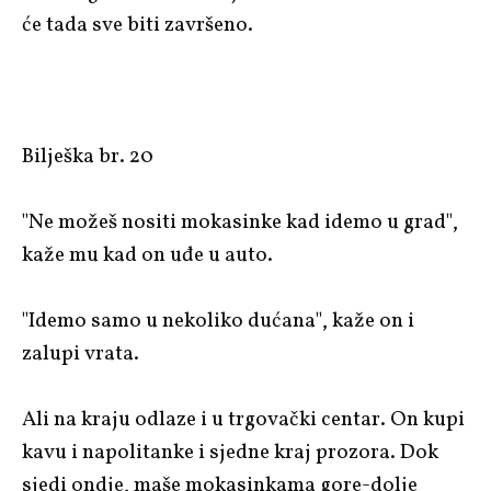
će tada sve biti završeno.
Bilješka br. 20
"Ne možeš nositi mokasinke kad idemo u grad",
kaže mu kad on uđe u auto.
"Idemo samo u nekoliko dućana", kaže on i
zalupi vrata.
Ali na kraju odlaze i u trgovački centar. On kupi
kavu i napolitanke i sjedne kraj prozora. Dok
sjedi ondje, maše mokasinkama gore-dolje