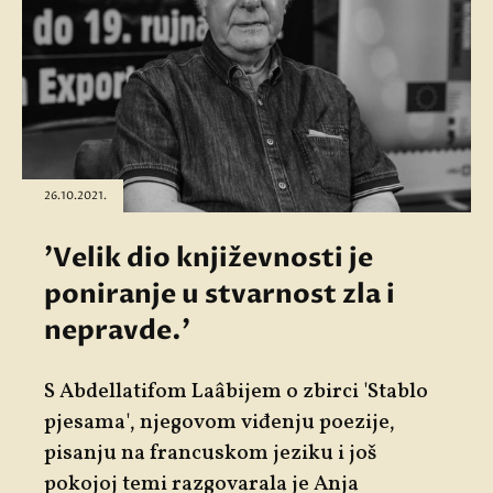
26.10.2021.
'Velik dio književnosti je
poniranje u stvarnost zla i
nepravde.'
S Abdellatifom Laâbijem o zbirci 'Stablo
pjesama', njegovom viđenju poezije,
pisanju na francuskom jeziku i još
pokojoj temi razgovarala je Anja