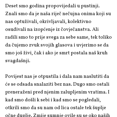
Deset smo godina propovijedali u pustinji.
Znali smo da je naša riječ nečujna onima koji su
nas optuživali, okrivljavali, kolektivno
osuđivali na izopćenje iz čovječanstva. Ali
radili smo to prije svega za sebe same, tek toliko
da čujemo zvuk svojih glasova i uvjerimo se da
smo još živi, čak i ako je smrt postala naš kruh
svagdašnji.
Povijest nas je otpustila i dala nam naslutiti da
će se odsada snalaziti bez nas. Dugo smo ostali
preneraženi pred njenim zalupljenim vratima. I
kad smo došli k sebi i kad smo se pogledali,
otkrili smo da su nam od lica ostale tek šuplje
očne duplje. Zmije sumnje ovile su se oko naših