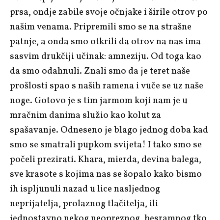
prsa, ondje zabile svoje očnjake i širile otrov po
našim venama. Pripremili smo se na strašne
patnje, a onda smo otkrili da otrov na nas ima
sasvim drukčiji učinak: amneziju. Od toga kao
da smo odahnuli. Znali smo da je teret naše
prošlosti spao s naših ramena i vuče se uz naše
noge. Gotovo je s tim jarmom koji nam je u
mračnim danima služio kao kolut za
spašavanje. Odneseno je blago jednog doba kad
smo se smatrali pupkom svijeta! I tako smo se
počeli prezirati. Khara, mierda, devina balega,
sve krasote s kojima nas se šopalo kako bismo
ih ispljunuli nazad u lice nasljednog
neprijatelja, prolaznog tlačitelja, ili
jednostavno nekog neopreznog, besramnog tko