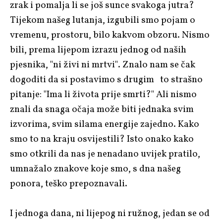
zrak i pomalja li se još sunce svakoga jutra?
Tijekom našeg lutanja, izgubili smo pojam o
vremenu, prostoru, bilo kakvom obzoru. Nismo
bili, prema lijepom izrazu jednog od naših
pjesnika, "ni živi ni mrtvi". Znalo nam se čak
dogoditi da si postavimo s drugim to strašno
pitanje: "Ima li života prije smrti?" Ali nismo
znali da snaga očaja može biti jednaka svim
izvorima, svim silama energije zajedno. Kako
smo to na kraju osvijestili? Isto onako kako
smo otkrili da nas je nenadano uvijek pratilo,
umnažalo znakove koje smo, s dna našeg
ponora, teško prepoznavali.
I jednoga dana, ni lijepog ni ružnog, jedan se od