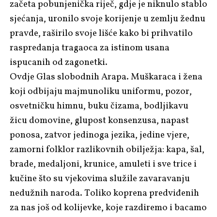
začeta pobunjenička riječ, gdje je niknulo stablo
sjećanja, uronilo svoje korijenje u zemlju žednu
pravde, raširilo svoje lišće kako bi prihvatilo
raspredanja tragaoca za istinom usana
ispucanih od zagonetki.
Ovdje Glas slobodnih Arapa. Muškaraca i žena
koji odbijaju majmunoliku uniformu, pozor,
osvetničku himnu, buku čizama, bodljikavu
žicu domovine, glupost konsenzusa, napast
ponosa, zatvor jedinoga jezika, jedine vjere,
zamorni folklor razlikovnih obilježja: kapa, šal,
brade, medaljoni, krunice, amuleti i sve trice i
kučine što su vjekovima služile zavaravanju
nedužnih naroda. Toliko koprena predviđenih
za nas još od kolijevke, koje razdiremo i bacamo