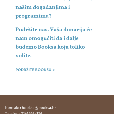
našim događanjima i
programima?
Podržite nas. Vaša donacija će
nam omogućiti da i dalje
budemo Booksa koju toliko
volite.
PODRŽITE BOOKSU >
Kontakt: booksa@booksa.hr
Telefon: 01/4616-124