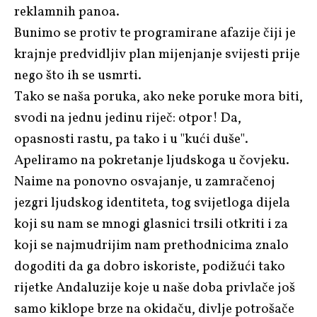
reklamnih panoa.
Bunimo se protiv te programirane afazije čiji je
krajnje predvidljiv plan mijenjanje svijesti prije
nego što ih se usmrti.
Tako se naša poruka, ako neke poruke mora biti,
svodi na jednu jedinu riječ: otpor! Da,
opasnosti rastu, pa tako i u "kući duše".
Apeliramo na pokretanje ljudskoga u čovjeku.
Naime na ponovno osvajanje, u zamračenoj
jezgri ljudskog identiteta, tog svijetloga dijela
koji su nam se mnogi glasnici trsili otkriti i za
koji se najmudrijim nam prethodnicima znalo
dogoditi da ga dobro iskoriste, podižući tako
rijetke Andaluzije koje u naše doba privlače još
samo kiklope brze na okidaču, divlje potrošače