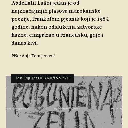
Abdellatif Laâbi jedan je od
najznačajnijih glasova marokanske
poezije, frankofoni pjesnik koji je 1985.
godine, nakon odsluženja zatvorske
kazne, emigrirao u Francusku, gdje i
danas živi.
Piše:
Anja Tomljenović
IZ REVIJE MALIH KNJIŽEVNOSTI