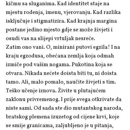
kičmu sa sluganima. Kad identitet staje na
mjestu rođenja, imenu, vjerovanju. Kad razlika
isključuje i stigmatizira. Kad krajnja margina
postane jedino mjesto gdje se može živjeti i
osudi vas na slijepi vrtuljak nesreće.
Zatim ono vani. O, minirani putovi egzila! I na
kraju egzodusa, obećana zemlja koja odmah
izmiče pod vašim nogama. Pukotina koja se
otvara. Nikada nećete doista biti tu, ni doista
tamo. Ali, malo pomalo, naučite živjeti s tim.
Teško učenje iznova. Živite u plutajućem
zaklonu privremenog. I prije svega otkrivate da
niste sami. Od sada ste dio mutantskog naroda,
bratskog plemena izuzetog od cijene krvi, koje
se smije granicama, zaljubljeno je u pitanja,