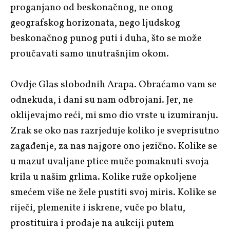
proganjano od beskonačnog, ne onog
geografskog horizonata, nego ljudskog
beskonačnog punog puti i duha, što se može
proučavati samo unutrašnjim okom.
Ovdje Glas slobodnih Arapa. Obraćamo vam se
odnekuda, i dani su nam odbrojani. Jer, ne
oklijevajmo reći, mi smo dio vrste u izumiranju.
Zrak se oko nas razrjeđuje koliko je sveprisutno
zagađenje, za nas najgore ono jezično. Kolike se
u mazut uvaljane ptice muče pomaknuti svoja
krila u našim grlima. Kolike ruže opkoljene
smećem više ne žele pustiti svoj miris. Kolike se
riječi, plemenite i iskrene, vuče po blatu,
prostituira i prodaje na aukciji putem