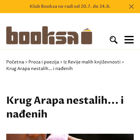
Klub Booksa ne radi od 20.7. do 24.8.
Početna
>
Proza i poezija
>
Iz Revije malih književnosti
>
Krug Arapa nestalih... i nađenih
Krug Arapa nestalih... i
nađenih