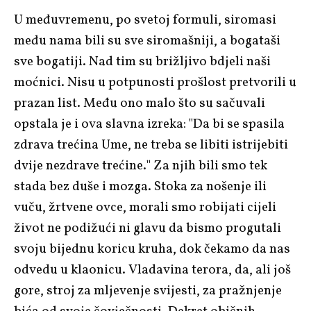
U međuvremenu, po svetoj formuli, siromasi
među nama bili su sve siromašniji, a bogataši
sve bogatiji. Nad tim su brižljivo bdjeli naši
moćnici. Nisu u potpunosti prošlost pretvorili u
prazan list. Među ono malo što su sačuvali
opstala je i ova slavna izreka: "Da bi se spasila
zdrava trećina Ume, ne treba se libiti istrijebiti
dvije nezdrave trećine." Za njih bili smo tek
stada bez duše i mozga. Stoka za nošenje ili
vuču, žrtvene ovce, morali smo robijati cijeli
život ne podižući ni glavu da bismo progutali
svoju bijednu koricu kruha, dok čekamo da nas
odvedu u klaonicu. Vladavina terora, da, ali još
gore, stroj za mljevenje svijesti, za pražnjenje