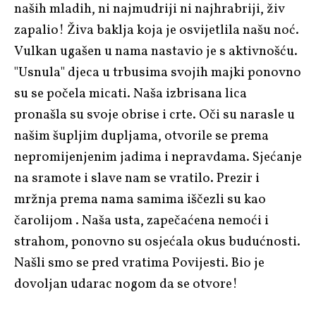
naših mladih, ni najmudriji ni najhrabriji, živ
zapalio! Živa baklja koja je osvijetlila našu noć.
Vulkan ugašen u nama nastavio je s aktivnošću.
"Usnula" djeca u trbusima svojih majki ponovno
su se počela micati. Naša izbrisana lica
pronašla su svoje obrise i crte. Oči su narasle u
našim šupljim dupljama, otvorile se prema
nepromijenjenim jadima i nepravdama. Sjećanje
na sramote i slave nam se vratilo. Prezir i
mržnja prema nama samima iščezli su kao
čarolijom . Naša usta, zapečaćena nemoći i
strahom, ponovno su osjećala okus budućnosti.
Našli smo se pred vratima Povijesti. Bio je
dovoljan udarac nogom da se otvore!