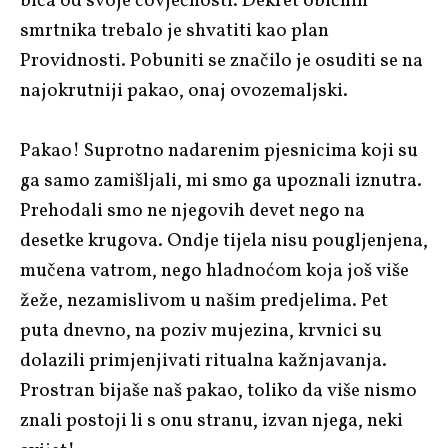
bića od svoje čovječnosti. Dekret običnih
smrtnika trebalo je shvatiti kao plan
Providnosti. Pobuniti se značilo je osuditi se na
najokrutniji pakao, onaj ovozemaljski.
Pakao! Suprotno nadarenim pjesnicima koji su
ga samo zamišljali, mi smo ga upoznali iznutra.
Prehodali smo ne njegovih devet nego na
desetke krugova. Ondje tijela nisu pougljenjena,
mučena vatrom, nego hladnoćom koja još više
žeže, nezamislivom u našim predjelima. Pet
puta dnevno, na poziv mujezina, krvnici su
dolazili primjenjivati ritualna kažnjavanja.
Prostran bijaše naš pakao, toliko da više nismo
znali postoji li s onu stranu, izvan njega, neki