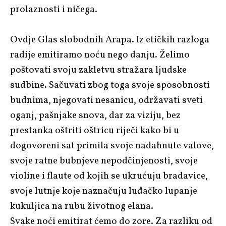
prolaznosti i ničega.
Ovdje Glas slobodnih Arapa. Iz etičkih razloga
radije emitiramo noću nego danju. Želimo
poštovati svoju zakletvu stražara ljudske
sudbine. Sačuvati zbog toga svoje sposobnosti
budnima, njegovati nesanicu, održavati sveti
oganj, pašnjake snova, dar za viziju, bez
prestanka oštriti oštricu riječi kako bi u
dogovoreni sat primila svoje nadahnute valove,
svoje ratne bubnjeve nepodčinjenosti, svoje
violine i flaute od kojih se ukrućuju bradavice,
svoje lutnje koje naznačuju luđačko lupanje
kukuljica na rubu životnog elana.
Svake noći emitirat ćemo do zore. Za razliku od