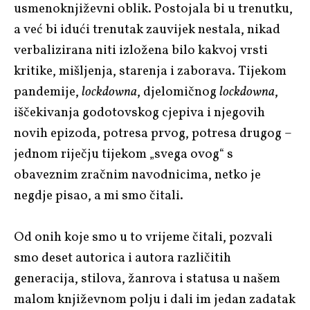
usmenoknjiževni oblik. Postojala bi u trenutku,
a već bi idući trenutak zauvijek nestala, nikad
verbalizirana niti izložena bilo kakvoj vrsti
kritike, mišljenja, starenja i zaborava. Tijekom
pandemije,
lockdowna
, djelomičnog
lockdowna
,
iščekivanja godotovskog cjepiva i njegovih
novih epizoda, potresa prvog, potresa drugog
–
jednom riječju tijekom „svega ovog“ s
obaveznim zračnim navodnicima, netko je
negdje pisao, a mi smo čitali.
Od onih koje smo u to vrijeme čitali, pozvali
smo deset autorica i autora različitih
generacija, stilova, žanrova i statusa u našem
malom književnom polju i dali im jedan zadatak