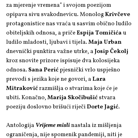
za mjerenje vremena” i svojom poezijom
opipava sivu svakodnevicu. Monolog
Krivčeve
protagonistice nas vraća u sasvim obično ludilo
obiteljskih odnosa, a priče
Espija Tomičića
u
ludilo mladosti, ljubavi i tijela.
Maja Urban
dnevnički punktira važne utrke, a
Josip Čekolj
kroz snovite prizore ispisuje dva kolosijeka
odnosa.
Sana Perić
pjesnički vrlo uspješno
prevodi s jezika koje ne govori, a
Lara
Mitraković
razmišlja o stvarima koje će je
ubiti. Konačno,
Marija Skočibušić
stvara
poeziju doslovno brišući riječi
Dorte Jagić
.
Antologija
Vrijeme misli
nastala iz mišljenja
ograničenja, nije spomenik pandemiji, niti je