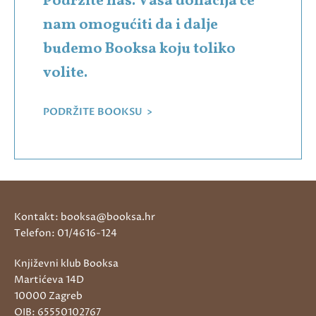
Podržite nas. Vaša donacija će
nam omogućiti da i dalje
budemo Booksa koju toliko
volite.
PODRŽITE BOOKSU >
Kontakt: booksa@booksa.hr
Telefon: 01/4616-124
Književni klub Booksa
Martićeva 14D
10000 Zagreb
OIB: 65550102767