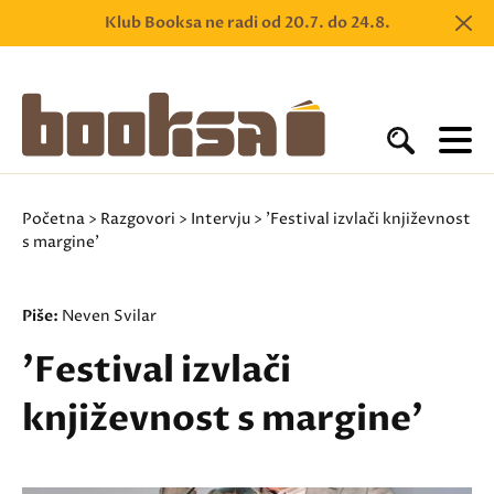
Klub Booksa ne radi od 20.7. do 24.8.
Početna
>
Razgovori
>
Intervju
> 'Festival izvlači književnost
s margine'
Piše:
Neven Svilar
'Festival izvlači
književnost s margine'