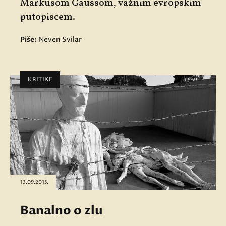
Markusom Gaussom, važnim evropskim
putopiscem.
Piše:
Neven Svilar
KRITIKE
13.09.2015.
Banalno o zlu