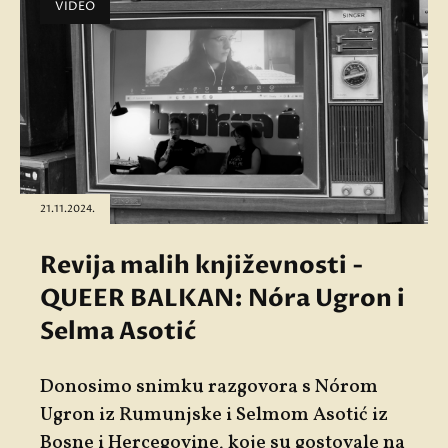
VIDEO
21.11.2024.
Revija malih književnosti -
QUEER BALKAN: Nóra Ugron i
Selma Asotić
Donosimo snimku razgovora s
Nórom
Ugron
iz Rumunjske i
Selmom Asotić
iz
Bosne i Hercegovine, koje su gostovale na