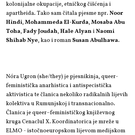
kolonijalne okupacije, etničkog čišćenja i
apartheida. Tako sam čitala pjesme npr.
Noor
Hindi
,
Mohammeda El-Kurda
,
Mosaba Abu
Toha
,
Fady Joudah
,
Hale Alyan
i
Naomi
Shihab Nye
, kao i roman
Susan Abulhawa
.
Nóra Ugron (she/they) je pjesnikinja, queer-
feministička anarhistica i antispecistička
aktivistica te članica nekoliko radikalnih lijevih
kolektiva u Rumunjskoj i transnacionalno.
Članica je queer–feminističkog književnog
kruga Cenaclul X. Koordinatorica je mreže u
ELMO - istočnoeuropskom lijevom medijskom