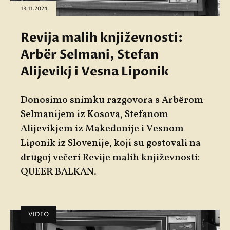
13.11.2024.
Revija malih književnosti:
Arbër Selmani, Stefan
Alijevikj i Vesna Liponik
Donosimo snimku razgovora s
Arbërom
Selmanijem
iz Kosova,
Stefanom
Alijevikjem
iz Makedonije i
Vesnom
Liponik
iz Slovenije, koji su gostovali na
drugoj večeri
Revije malih književnosti:
QUEER BALKAN
.
VIDEO