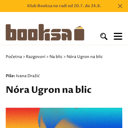
Klub Booksa ne radi od 20.7. do 24.8.
Početna
>
Razgovori
>
Na blic
> Nóra Ugron na blic
Piše:
Ivana Dražić
Nóra Ugron na blic