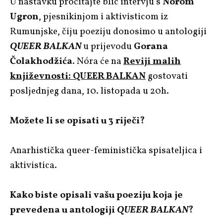
U nastavku pročitajte blic intervju s
Nórom
Ugron
, pjesnikinjom i aktivisticom iz
Rumunjske, čiju poeziju donosimo u antologiji
QUEER BALKAN
u prijevodu
Gorana
Čolakhodžića
. Nóra će na
Reviji malih
književnosti: QUEER BALKAN
gostovati
posljednjeg dana, 10. listopada u 20h.
Možete li se opisati u 3 riječi?
Anarhistička queer-feministička spisateljica i
aktivistica.
Kako biste opisali vašu poeziju
koja je
prevedena u antologiji
QUEER BALKAN
?