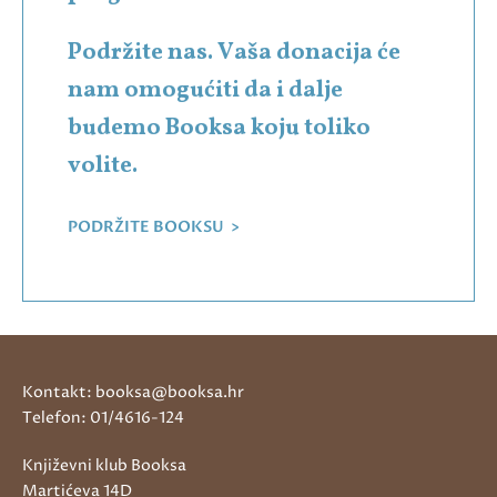
Podržite nas. Vaša donacija će
nam omogućiti da i dalje
budemo Booksa koju toliko
volite.
PODRŽITE BOOKSU >
Kontakt: booksa@booksa.hr
Telefon: 01/4616-124
Književni klub Booksa
Martićeva 14D