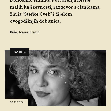
Donosimo snimku s otvorenja Revije
malih književnosti, razgovor s članicama
žirija "Štefice Cvek" i dijelom
ovogodišnjih dobitnica.
Piše:
Ivana Dražić
NA BLIC
06.11.2024.