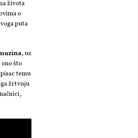
ima života
tovima o
 ovoga puta
muzina
, uz
e ono što
i pisac temu
ega žrtvuju
onačnici,