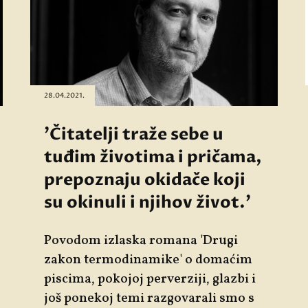
28.04.2021.
'Čitatelji traže sebe u
tuđim životima i pričama,
prepoznaju okidače koji
su okinuli i njihov život.'
Povodom izlaska romana 'Drugi
zakon termodinamike' o domaćim
piscima, pokojoj perverziji, glazbi i
još ponekoj temi razgovarali smo s