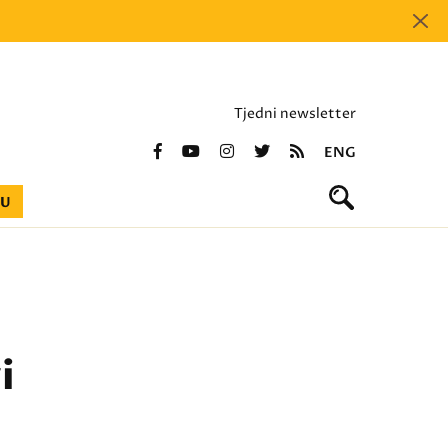
Tjedni newsletter
ENG
BU
i