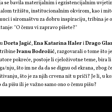
oja se bavila materijalnim i egzistencijalnim uvjet
alom tržištu, institucionalnim okvirom, kao i mi
uci i siromaštvu za dobru inspiraciju, tribina je
itanje: "O čemu vi zapravo pišete?"
su
Dorta Jagić
,
Ena Katarina Haler
i
Drago Gla
 tribine
Ivanu Bodrožić
, razgovarali o tome što j
autore pokreće, postoje li cjeloživotne teme, bira l
ega/nju, što im ne da da se dignu od ekrana, zbog č
tivanju, što je za njih crvena nit u priči? Je li, u k
da pišu ili je važno samo ono o čemu pišu?