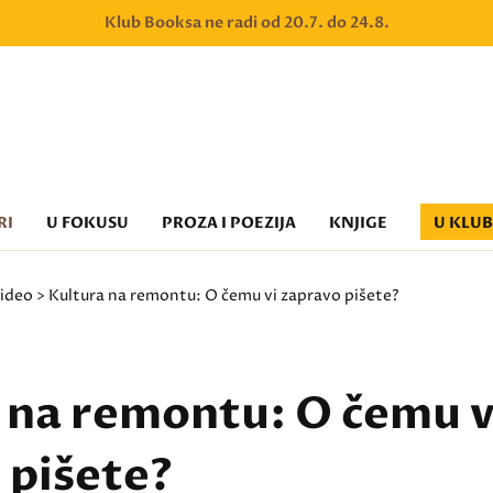
Klub Booksa ne radi od 20.7. do 24.8.
RI
U FOKUSU
PROZA I POEZIJA
KNJIGE
U KLU
ideo
> Kultura na remontu: O čemu vi zapravo pišete?
 na remontu: O čemu v
 pišete?