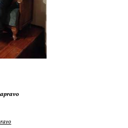
zapravo
pravo