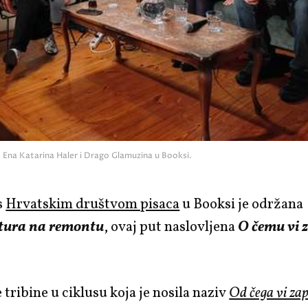
, Ena Katarina Haler i Drago Glamuzina u Booksi.
s
Hrvatskim društvom pisaca
u Booksi je održana
tura na remontu
, ovaj put naslovljena
O čemu vi 
tribine u ciklusu koja je nosila naziv
Od čega vi za