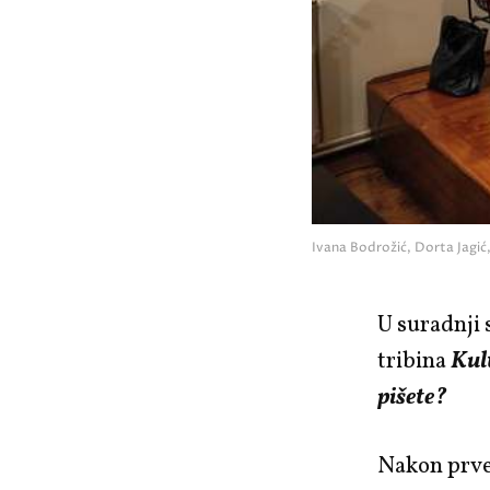
Ivana Bodrožić, Dorta Jagić
U suradnji 
tribina
Kul
pišete?
Nakon prve 