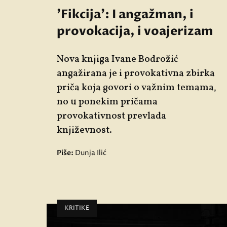
'Fikcija': I angažman, i
provokacija, i voajerizam
Nova knjiga Ivane Bodrožić
angažirana je i provokativna zbirka
priča koja govori o važnim temama,
no u ponekim pričama
provokativnost prevlada
književnost.
Piše:
Dunja Ilić
KRITIKE