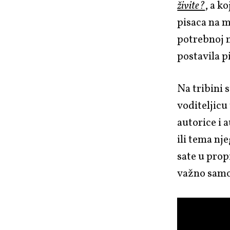
živite?
, a k
pisaca na m
potrebnoj m
postavila p
Na tribini 
voditeljicu
autorice i 
ili tema nj
sate u propi
važno samo 