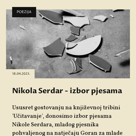
POEZIJA
18.04.2023.
Nikola Serdar - izbor pjesama
Ususret gostovanju na književnoj tribini
'
Učitavanje'
, donosimo izbor pjesama
Nikole Serdara
, mladog pjesnika
pohvaljenog na natječaju Goran za mlade