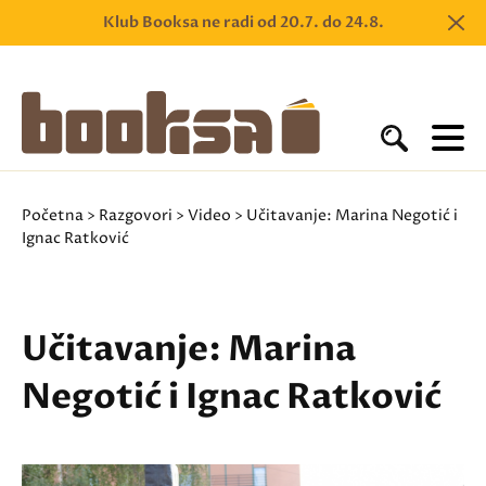
Klub Booksa ne radi od 20.7. do 24.8.
Početna
>
Razgovori
>
Video
> Učitavanje: Marina Negotić i
Ignac Ratković
Učitavanje: Marina
Negotić i Ignac Ratković