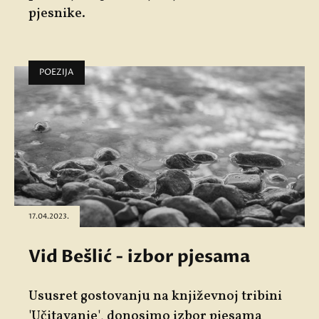
pjesnike.
POEZIJA
17.04.2023.
Vid Bešlić - izbor pjesama
Ususret gostovanju na književnoj tribini
'
Učitavanje'
, donosimo izbor pjesama