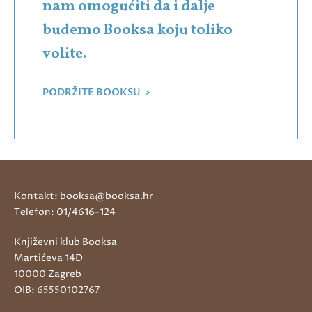
nam omogućiti da i dalje
budemo Booksa koju toliko
volite.
PODRŽITE BOOKSU >
Kontakt: booksa@booksa.hr
Telefon: 01/4616-124
Književni klub Booksa
Martićeva 14D
10000 Zagreb
OIB: 65550102767