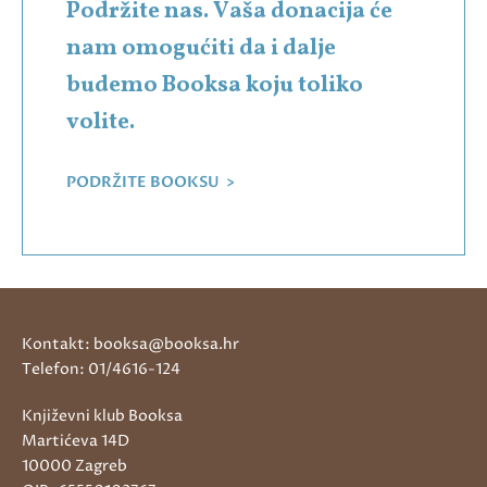
Podržite nas. Vaša donacija će
nam omogućiti da i dalje
budemo Booksa koju toliko
volite.
PODRŽITE BOOKSU >
Kontakt: booksa@booksa.hr
Telefon: 01/4616-124
Književni klub Booksa
Martićeva 14D
10000 Zagreb