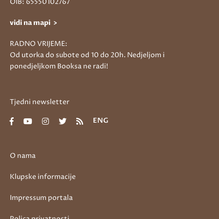
OIB: 65550102767
vidi na mapi >
RADNO VRIJEME:
Od utorka do subote od 10 do 20h. Nedjeljom i
ponedjeljkom Booksa ne radi!
Tjedni newsletter
ENG
O nama
Klupske informacije
Impressum portala
Polica privatnosti