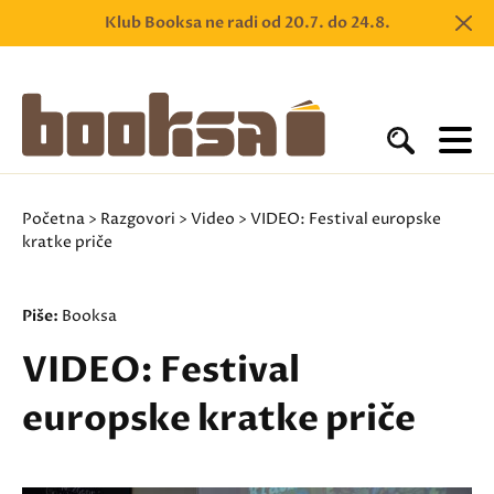
Klub Booksa ne radi od 20.7. do 24.8.
Početna
>
Razgovori
>
Video
> VIDEO: Festival europske
kratke priče
Piše:
Booksa
VIDEO: Festival
europske kratke priče