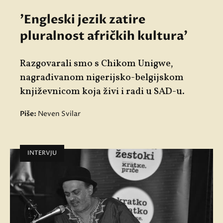
'Engleski jezik zatire
pluralnost afričkih kultura'
Razgovarali smo s Chikom Unigwe,
nagrađivanom nigerijsko-belgijskom
književnicom koja živi i radi u SAD-u.
Piše:
Neven Svilar
INTERVJU