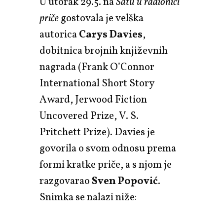
U utorak 29.5. na
Satu u radionici
priče
gostovala je velška
autorica
Carys Davies
,
dobitnica brojnih književnih
nagrada (Frank O’Connor
International Short Story
Award, Jerwood Fiction
Uncovered Prize, V. S.
Pritchett Prize). Davies je
govorila o svom odnosu prema
formi kratke priče, a s njom je
razgovarao
Sven Popović
.
Snimka se nalazi niže: