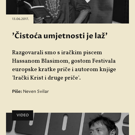
13.06.2017.
'Čistoća umjetnosti je laž'
Razgovarali smo s iračkim piscem
Hassanom Blasimom, gostom Festivala
europske kratke priče i autorom knjige
'Irački Krist i druge priče'.
Piše:
Neven Svilar
VIDEO