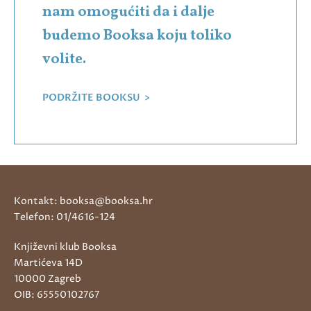
nam omogućiti da i dalje
budemo Booksa koju toliko
volite.
PODRŽITE BOOKSU >
Kontakt: booksa@booksa.hr
Telefon: 01/4616-124
Književni klub Booksa
Martićeva 14D
10000 Zagreb
OIB: 65550102767