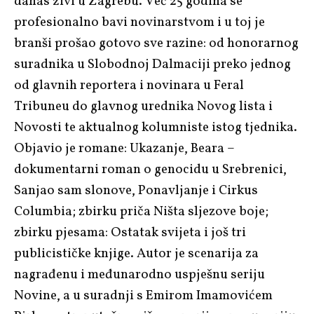
danas živi u Zagrebu. Već 25 godina se
profesionalno bavi novinarstvom i u toj je
branši prošao gotovo sve razine: od honorarnog
suradnika u Slobodnoj Dalmaciji preko jednog
od glavnih reportera i novinara u Feral
Tribuneu do glavnog urednika Novog lista i
Novosti te aktualnog kolumniste istog tjednika.
Objavio je romane: Ukazanje, Beara –
dokumentarni roman o genocidu u Srebrenici,
Sanjao sam slonove, Ponavljanje i Cirkus
Columbia; zbirku priča Ništa sljezove boje;
zbirku pjesama: Ostatak svijeta i još tri
publicističke knjige. Autor je scenarija za
nagrađenu i međunarodno uspješnu seriju
Novine, a u suradnji s Emirom Imamovićem