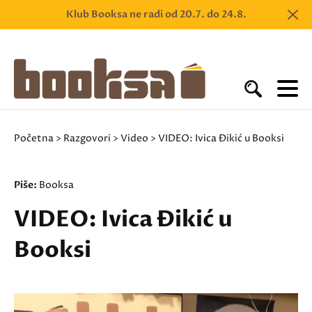
Klub Booksa ne radi od 20.7. do 24.8.
Početna
>
Razgovori
>
Video
> VIDEO: Ivica Đikić u Booksi
Piše:
Booksa
VIDEO: Ivica Đikić u
Booksi