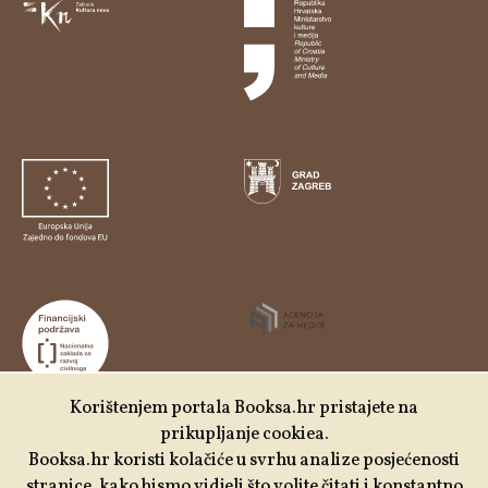
Korištenjem portala Booksa.hr pristajete na
prikupljanje cookiea.
Udruga Kulturtreger je korisnik institucionalne podrške
Booksa.hr koristi kolačiće u svrhu analize posjećenosti
Nacionalne zaklade za razvoj civilnoga društva za
stranice, kako bismo vidjeli što volite čitati i konstantno