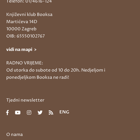
Telefon: 01/4616-124
Književni klub Booksa
Martićeva 14D
10000 Zagreb
OIB: 65550102767
vidi na mapi >
RADNO VRIJEME:
Od utorka do subote od 10 do 20h. Nedjeljom i
ponedjeljkom Booksa ne radi!
Tjedni newsletter
ENG
O nama