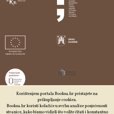
Korištenjem portala Booksa.hr pristajete na
prikupljanje cookiea.
Udruga Kulturtreger je korisnik institucionalne podrške
Booksa.hr koristi kolačiće u svrhu analize posjećenosti
Nacionalne zaklade za razvoj civilnoga društva za
stranice, kako bismo vidjeli što volite čitati i konstantno