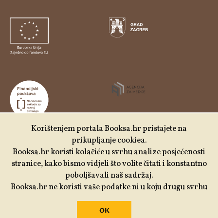
Korištenjem portala Booksa.hr pristajete na
prikupljanje cookiea.
Udruga Kulturtreger je korisnik institucionalne podrške
Booksa.hr koristi kolačiće u svrhu analize posjećenosti
Nacionalne zaklade za razvoj civilnoga društva za
stranice, kako bismo vidjeli što volite čitati i konstantno
stabilizaciju i/ili razvoj udruge u području demokratizacije i
poboljšavali naš sadržaj.
društvenog razvoja.
Booksa.hr ne koristi vaše podatke ni u koju drugu svrhu
OK
Izrada:
Slobodna domena