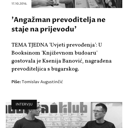
17.10.2016.
'Angažman prevoditelja ne
staje na prijevodu'
TEMA TJEDNA 'Uvjeti prevođenja': U
Booksinom 'Književnom budoaru'
gostovala je Ksenija Banović, nagrađena
prevoditeljica s bugarskog.
Piše:
Tomislav Augustinčić
INTERVJU