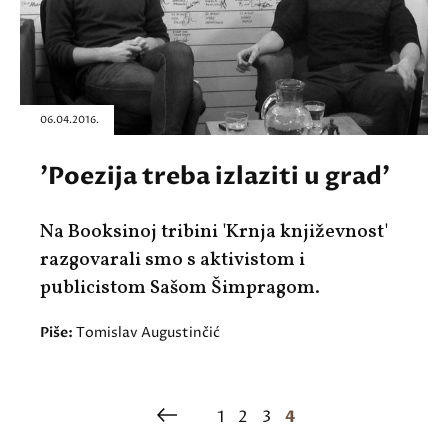
06.04.2016.
'Poezija treba izlaziti u grad'
Na Booksinoj tribini 'Krnja književnost'
razgovarali smo s aktivistom i
publicistom Sašom Šimpragom.
Piše:
Tomislav Augustinčić
1
2
3
4