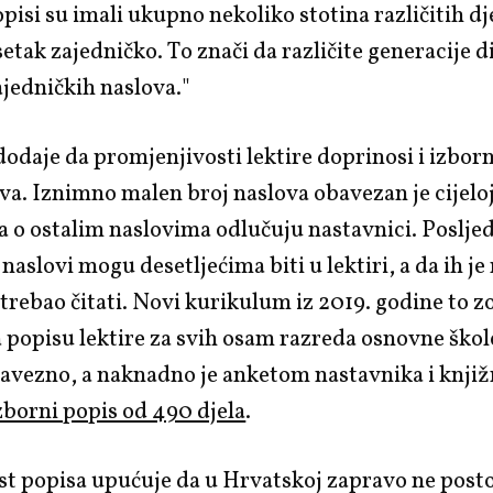
pisi su imali ukupno nekoliko stotina različitih dj
setak zajedničko. To znači da različite generacije di
ajedničkih naslova."
daje da promjenjivosti lektire doprinosi i izbor
ova. Iznimno malen broj naslova obavezan je cijelo
 a o ostalim naslovima odlučuju nastavnici. Posljed
 naslovi mogu desetljećima biti u lektiri, a da ih je
 trebao čitati. Novi kurikulum iz 2019. godine to z
na popisu lektire za svih osam razreda osnovne škol
bavezno, a naknadno je anketom nastavnika i knjiž
zborni popis od 490 djela
.
st popisa upućuje da u Hrvatskoj zapravo ne posto