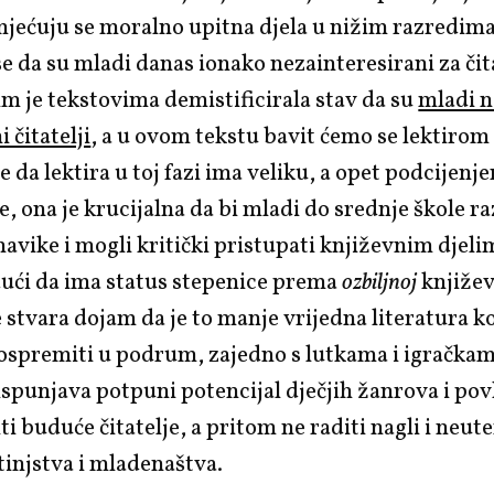
mjećuju se moralno upitna djela u nižim razredima
se da su mladi danas ionako nezainteresirani za čit
im je tekstovima demistificirala stav da su
mladi n
 čitatelji
, a u ovom tekstu bavit ćemo se lektirom
se da lektira u toj fazi ima veliku, a opet podcijenj
e, ona je krucijalna da bi mladi do srednje škole ra
 navike i mogli kritički pristupati književnim djel
dući da ima status stepenice prema
ozbiljnoj
književ
 stvara dojam da je to manje vrijedna literatura k
pospremiti u podrum, zajedno s lutkama i igračka
ispunjava potpuni potencijal dječjih žanrova i povl
ti buduće čitatelje, a pritom ne raditi nagli i neut
injstva i mladenaštva.