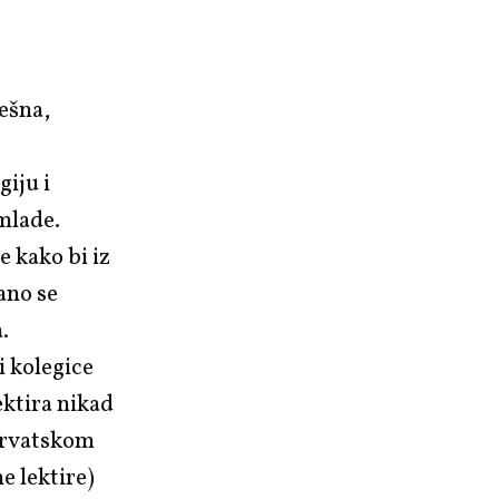
rešna,
giju i
 mlade.
 kako bi iz
ano se
.
i kolegice
ektira nikad
 hrvatskom
e lektire)