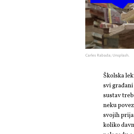
Carles Rabada; Unsplash.
Školska lek
svi građani
sustav treb
neku povezn
svojih prija
koliko davn