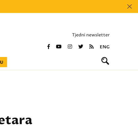
Tjedni newsletter
ENG
BU
metara