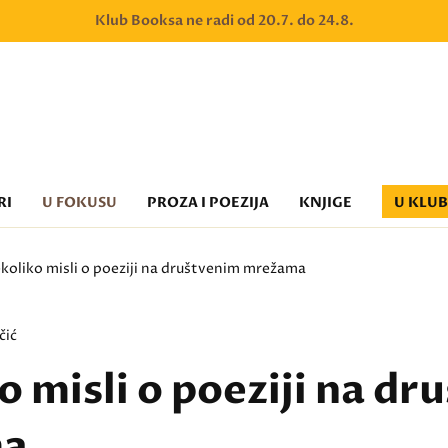
Klub Booksa ne radi od 20.7. do 24.8.
RI
U FOKUSU
PROZA I POEZIJA
KNJIGE
U KLU
koliko misli o poeziji na društvenim mrežama
čić
o misli o poeziji na dr
ma