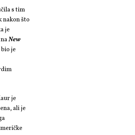
čila s tim
k nakon što
ka je
a na
New
bio je
vrdim
aur je
ena, ali je
ga
američke