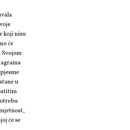
avala
svoje
e koji nisu
mo će
u. Svojom
stagrama
e pjesme
 stane u
astitim
potrebu
mjetnost,
oj će se