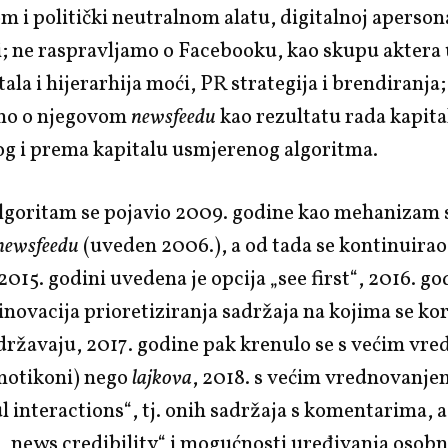
i politički neutralnom alatu, digitalnoj aperson
i; ne raspravljamo o Facebooku, kao skupu aktera
ala i hijerarhija moći, PR strategija i brendiranja;
mo o njegovom
newsfeedu
kao rezultatu rada kapit
g i prema kapitalu usmjerenog algoritma.
lgoritam se pojavio 2009. godine kao mehanizam 
newsfeedu
(uveden 2006.), a od tada se kontinuirao
 2015. godini uvedena je opcija „see first“, 2016. go
inovacija prioretiziranja sadržaja na kojima se kor
državaju, 2017. godine pak krenulo se s većim vr
emotikoni) nego
lajkova
, 2018. s većim vrednovanje
 interactions“, tj. onih sadržaja s komentarima, 
„news credibility“ i mogućnosti uređivanja osobn