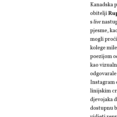
Kanadska p
obitelji
Ru
s
live
nastup
pjesme, kao
mogli proć
kolege mile
poezijom od
kao vizualn
odgovarale 
Instagram 
linijskim c
djevojaka 
dostupnu be
vidjeti rep