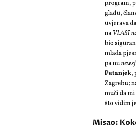
program, po
glađu, član
uvjerava d
na
VLASI na
bio siguran 
mlada pjesn
pa mi
newsf
Petanjek
,
Zagrebu; na
muči da mi 
što vidim j
Misao: Kokoš