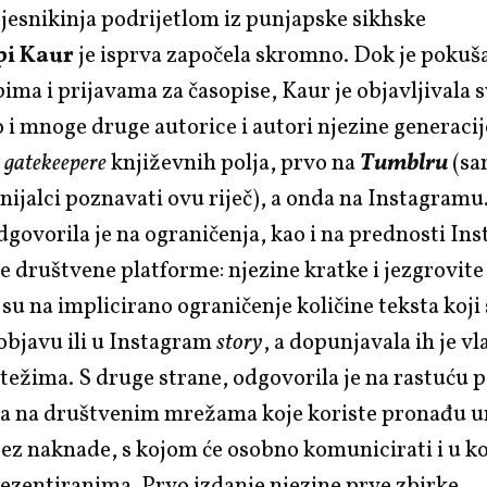
jesnikinja podrijetlom iz punjapske sikhske
pi Kaur
je isprva započela skromno. Dok je pokuš
ima i prijavama za časopise, Kaur je objavljivala 
 i mnoge druge autorice i autori njezine generacij
i
gatekeepere
književnih polja, prvo na
Tumblru
(sa
nijalci poznavati ovu riječ), a onda na Instagram
govorila je na ograničenja, kao i na prednosti In
e društvene platforme: njezine kratke i jezgrovit
su na implicirano ograničenje količine teksta koji
objavu ili u Instagram
story
, a dopunjavala ih je vl
rtežima. S druge strane, odgovorila je na rastuću 
da na društvenim mrežama koje koriste pronađu u
z naknade, s kojom će osobno komunicirati i u koj
rezentiranima. Prvo izdanje njezine prve zbirke