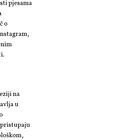
osti pjesama
a
č o
 Instagram,
venim
i.
eziji na
avlja u
 o
 pristupaju
ološkom,