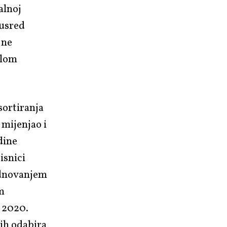
alnoj
 usred
 ne
alom
sortiranja
 mijenjao i
dine
isnici
ednovanjem
m
a 2020.
ih odabira