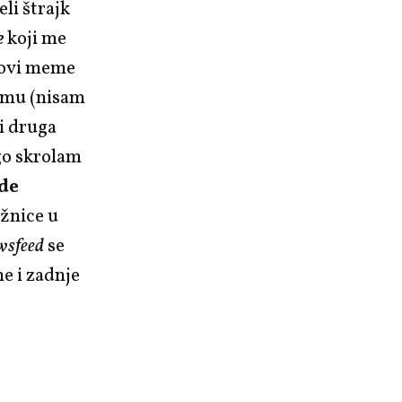
li štrajk
e
koji me
novi meme
esmu (nisam
ji druga
go skrolam
de
ižnice u
wsfeed
se
e i zadnje