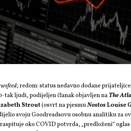
ewsfeed
; redom: status nedavno dodane prijateljice 
0-tak ljudi, podijeljen članak objavljen na
The Atl
izabeth Strout
(osvrt na pjesmu
Nostos
Louise 
dijelio svoju Goodreadsovu osobnu analitiku za o
 raspituje oko COVID potvrda, „predloženi“ oglas 