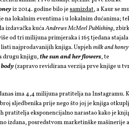
oney
iz 2014. godine bilo je
samizdat
, a Kaur se mu
je na lokalnim eventima i u lokalnim dućanima; te
ila izdavačka kuća
Andrews McMeel Publishing
, zbir
iše od tri milijuna primjeraka i 165 tjedana stajal
listi najprodavanijih knjiga. Uspjeh
milk and honey
a drugu knjigu,
the sun and her flowers
, te
 body
(zapravo revidirana verzija prve knjige u t
anas ima 4,4 milijuna pratitelja na Instagramu. K
broj sljedbenika prije nego što joj je knjiga otkuplj
ih pratitelja eksponencijalno narastao kako je knji
lno izdana, posredstvom marketinške mašinerije 