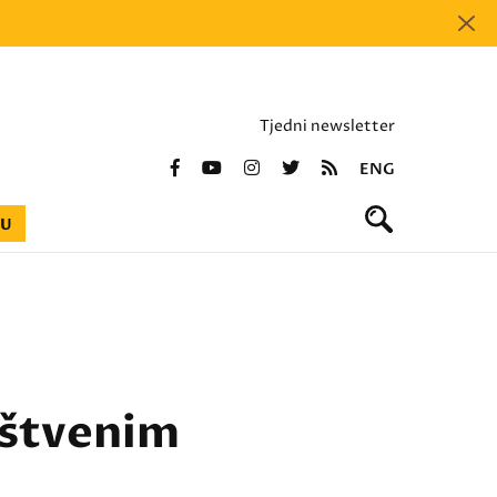
Tjedni newsletter
ENG
BU
uštvenim