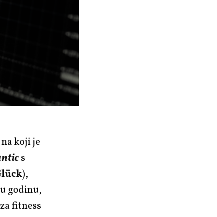
na koji je
antic
s
Glück
),
vu godinu,
za fitness