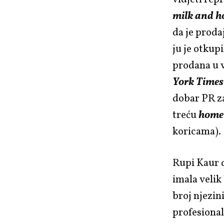
milk and h
da je proda
ju je otkup
prodana u v
York Times
dobar PR z
treću
home
koricama).
Rupi Kaur d
imala velik 
broj njezin
profesiona