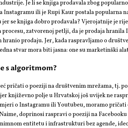
ndustrije. Je li se knjiga prodavala zbog popularn
na Instagramu ili je Rupi Kaur postala popularna n
jer se knjiga dobro prodavala? Vjerojatnije je rije
rocesu, zatvorenoj petlji, da je prodaja hranila
m hranio prodaju. Jer, kada raspravljamo o društ
dna stvar mora biti jasna: one su marketinški alat
je s algoritmom?
ć pričati o poeziji na društvenim mrežama, tj. po
er književno polje u Hrvatskoj još uvijek ne raspr
 mjeri o Instagramu ili Youtubeu, moramo pričati
Naime, doprinosi raspravi o poeziji na Facebooku
nimnom entitetu i infrastrukturi bez agende, ide