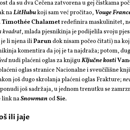
st da su dva Čečena zatvorena u gej čistkama poče
ak na
LitHubu
koji sam već pročitao,
Vouge Franc
a
Timothée Chalamet
redefinira maskulinitet, 
 kvadrat
, mlada pjesnikinja je podijelila svoju pj
je li njena ili
Parun
dok nisam počeo čitati) na ko
ikinja komentira da joj je ta najdraža; potom, du
eed
nudi plaćeni oglas za knjigu
Ključne kosti
Van
 plaćeni oglas stranice Nacionalne i sveučilišne knj
kon još dugo skrolanja plaćeni oglas Frakture;
ne
ponudi još sadržaja, u jednom trenutku se zamrzn
e link na
Snowman
od
Sie
.
 ili jaje