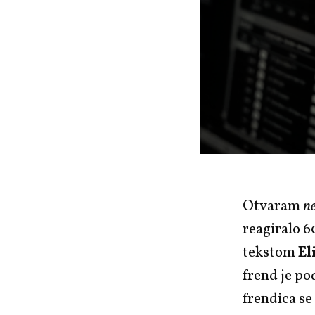
Otvaram
n
reagiralo 6
tekstom
El
frend je po
frendica se