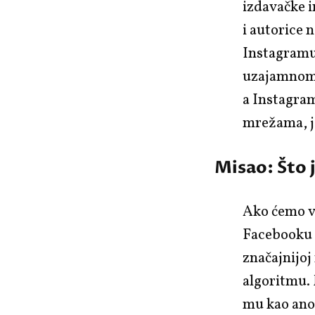
izdavačke i
i autorice 
Instagramu 
uzajamnom p
a Instagra
mrežama, je
Misao: Što 
Ako ćemo ve
Facebooku j
značajnijoj
algoritmu. 
mu kao ano